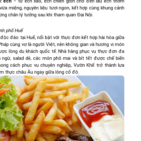
từ
ếch
– từ ếch xào, ếch chiên giòn cho đến lẩu ếch thơm
vừa miệng, nguyên liệu tươi ngon, kết hợp cùng khung cảnh
ừng chân lý tưởng sau khi tham quan Đại Nội.
ành phố Huế
c đáo tại Huế, nổi bật với thực đơn kết hợp hài hòa giữa
háp cùng vợ là người Việt, nên không gian và hương vị món
ược lòng du khách quốc tế. Nhà hàng phục vụ thực đơn đa
á ngừ, salad dê, các món phô mai và bít tết được chế biến
phong cách phục vụ chuyên nghiệp, Vườn Khế trở thành lựa
ẩm thực châu Âu ngay giữa lòng cố đô.