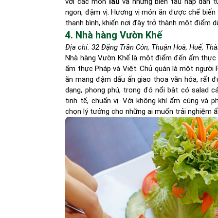
với các món
lẩu
và những biến tấu hấp dẫn 
ngon, đậm vị. Hương vị món ăn được chế biến 
thanh bình, khiến nơi đây trở thành một điểm d
4. Nhà hàng Vườn Khế
Địa chỉ: 32 Đặng Trần Côn, Thuận Hoà, Huế, Th
Nhà hàng Vườn Khế là một điểm đến ẩm thực độ
ẩm thực Pháp và Việt. Chủ quán là một người P
ăn mang đậm dấu ấn giao thoa văn hóa, rất đ
dạng, phong phú, trong đó nổi bật có salad c
tinh tế, chuẩn vị. Với không khí ấm cúng và 
chọn lý tưởng cho những ai muốn trải nghiệm 