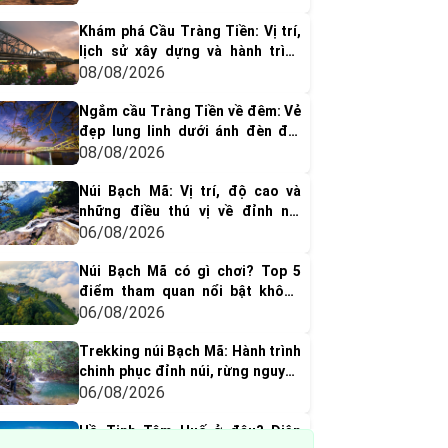
Khám phá Cầu Tràng Tiền: Vị trí,
lịch sử xây dựng và hành trình
hơn một thế kỷ
08/08/2026
Ngắm cầu Tràng Tiền về đêm: Vẻ
đẹp lung linh dưới ánh đèn đổi
màu
08/08/2026
Núi Bạch Mã: Vị trí, độ cao và
những điều thú vị về đỉnh núi
huyền thoại xứ Huế
06/08/2026
Núi Bạch Mã có gì chơi? Top 5
điểm tham quan nổi bật không
thể bỏ qua
06/08/2026
Trekking núi Bạch Mã: Hành trình
chinh phục đỉnh núi, rừng nguyên
sinh & thác nước tuyệt đẹp
06/08/2026
Hồ Tịnh Tâm Huế ở đâu? Diện