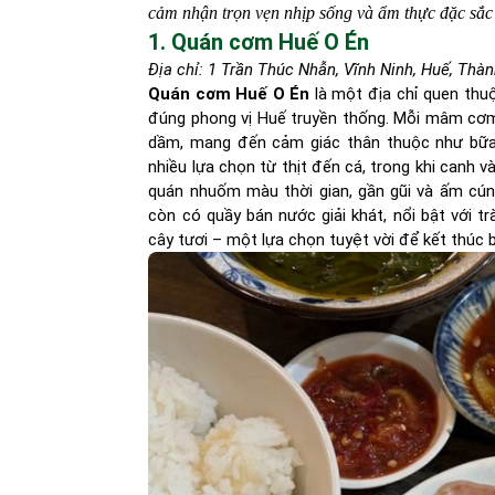
cảm nhận trọn vẹn nhịp sống và ẩm thực đặc sắc
1. Quán cơm Huế O Én
Địa chỉ: 1 Trần Thúc Nhẫn, Vĩnh Ninh, Huế, Thà
Quán cơm Huế O Én
là một địa chỉ quen th
đúng phong vị Huế truyền thống. Mỗi mâm cơ
dầm, mang đến cảm giác thân thuộc như bữa 
nhiều lựa chọn từ thịt đến cá, trong khi canh 
quán nhuốm màu thời gian, gần gũi và ấm cún
còn có quầy bán nước giải khát, nổi bật với tr
cây tươi – một lựa chọn tuyệt vời để kết thúc 