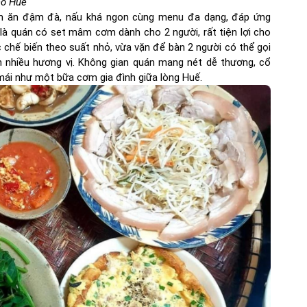
hố Huế
n ăn đậm đà, nấu khá ngon cùng menu đa dạng, đáp ứng
là quán có set mâm cơm dành cho 2 người, rất tiện lợi cho
hế biến theo suất nhỏ, vừa vặn để bàn 2 người có thể gọi
 nhiều hương vị. Không gian quán mang nét dễ thương, cổ
 mái như một bữa cơm gia đình giữa lòng Huế.