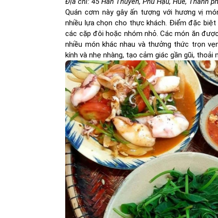
Địa chỉ: 45 Hàn Thuyên, Phú Hậu, Huế, Thành p
Quán cơm này gây ấn tượng với hương vị mó
nhiều lựa chọn cho thực khách. Điểm đặc biệt 
các cặp đôi hoặc nhóm nhỏ. Các món ăn được c
nhiều món khác nhau và thưởng thức trọn vẹn
kính và nhẹ nhàng, tạo cảm giác gần gũi, thoải