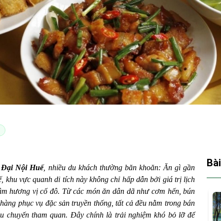
Bài
a
Đại Nội Huế
, nhiều du khách thường băn khoăn:
Ăn gì gần
, khu vực quanh di tích này không chỉ hấp dẫn bởi giá trị lịch
ậm hương vị cố đô. Từ các món ăn dân dã như cơm hến, bún
hàng phục vụ đặc sản truyền thống, tất cả đều nằm trong bán
au chuyến tham quan. Đây chính là trải nghiệm khó bỏ lỡ để