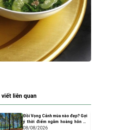
 viết liên quan
Đồi Vọng Cảnh mùa nào đẹp? Gợi
ý thời điểm ngắm hoàng hôn và
chụp ảnh siêu "dính"
08/08/2026