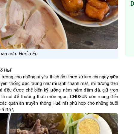
D
Quán cơm Huế o Én
hố Huế
 tưởng cho những ai yêu thích ẩm thực xứ kim chi ngay giữa
uyền thống đặc trưng như mì lạnh thanh mát, mì tương đen
 cả đều được chế biến kỹ lưỡng, nêm nếm đậm đà, giữ trọn
ỉ là nơi để thưởng thức món ngon, CHOSUN còn mang đến
 các quán ăn truyền thống Huế, rất phù hợp cho những buổi
cố đô.\