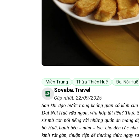
Miền Trung
Thừa Thiên Huế
Đại Nội Huế
Sovaba.travel
Cập nhật: 22/09/2025
Sau khi dạo bước trong không gian cổ kính củ
Đại Nội Huế vừa ngon, vừa hợp túi tiền?
Thực tế
sử mà còn nổi tiếng với những quán ăn mang đ
bò Huế, bánh bèo – nậm – lọc, cho đến các nhà 
kính rất gần, thuận tiện để thưởng thức ngay s