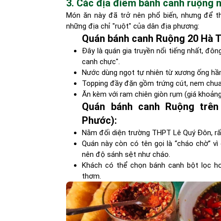
3. Các địa điểm bánh canh ruộng n
Món ăn này đã trở nên phổ biến, nhưng để t
những địa chỉ "ruột" của dân địa phương:
Quán bánh canh Ruộng 20 Hà T
Đây là quán gia truyền nổi tiếng nhất, đô
canh chực".
Nước dùng ngọt tự nhiên từ xương ống hầm
Topping đầy đặn gồm trứng cút, nem chua,
Ăn kèm với ram chiên giòn rụm (giá khoản
Quán bánh canh Ruộng trê
Phước):
Nằm đối diện trường THPT Lê Quý Đôn, rất n
Quán này còn có tên gọi là “cháo chờ” v
nên độ sánh sệt như cháo.
Khách có thể chọn bánh canh bột lọc ho
thơm.