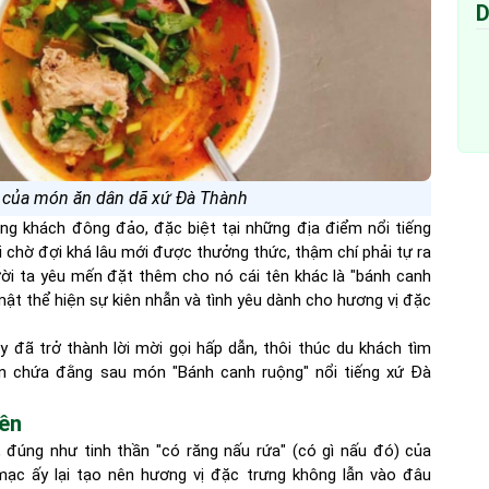
D
o của món ăn dân dã xứ Đà Thành
ợng khách đông đảo, đặc biệt tại những địa điểm nổi tiếng
 chờ đợi khá lâu mới được thưởng thức, thậm chí phải tự ra
ười ta yêu mến đặt thêm cho nó cái tên khác là "bánh canh
ật thể hiện sự kiên nhẫn và tình yêu dành cho hương vị đặc
đã trở thành lời mời gọi hấp dẫn, thôi thúc du khách tìm
n chứa đằng sau món "Bánh canh ruộng" nổi tiếng xứ Đà
uên
 đúng như tinh thần "có răng nấu rứa" (có gì nấu đó) của
ạc ấy lại tạo nên hương vị đặc trưng không lẫn vào đâu