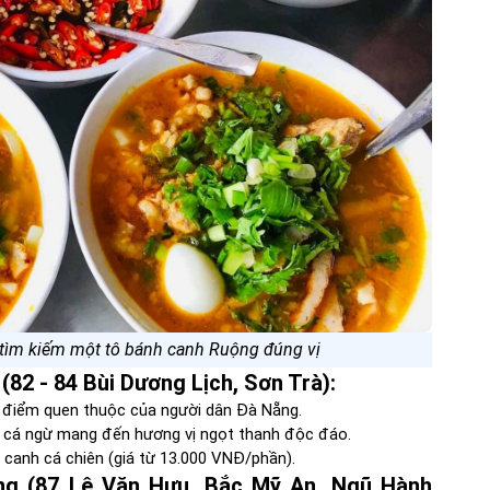
tìm kiếm một tô bánh canh Ruộng đúng vị
82 - 84 Bùi Dương Lịch, Sơn Trà):
a điểm quen thuộc của người dân Đà Nẵng.
c cá ngừ mang đến hương vị ngọt thanh độc đáo.
canh cá chiên (giá từ 13.000 VNĐ/phần).
g (87 Lê Văn Hưu, Bắc Mỹ An, Ngũ Hành