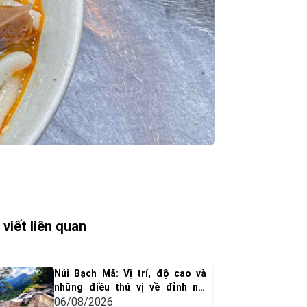
 viết liên quan
Núi Bạch Mã: Vị trí, độ cao và
những điều thú vị về đỉnh núi
huyền thoại xứ Huế
06/08/2026