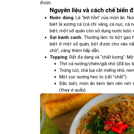
được.
Nguyên liệu và cách chế biến đ
Nước dùng:
Là "linh hồn" của món ăn. N
biệt là xương cá (cá chỉ vàng, cá nục, cá 
biệt, một số quán còn sử dụng nước luộc c
Sợi bánh canh:
Thường làm từ bột gạo ho
biệt ở một số quán, bột được cho vào nấ
chờ", càng thêm hấp dẫn.
Topping:
Rất đa dạng và "chất lượng". Mộ
Thịt cá nướng/chiên/giã nhỏ (đã lọc 
Trứng cút, chả lụa cắt miếng nhỏ, ne
Một cục xương heo to (rất "chất").
Đặc biệt, món ăn kèm làm nên nét r
(thay vì quẩy).