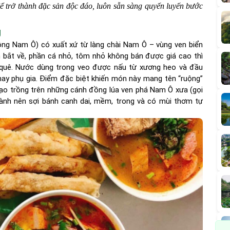
ể trở thành đặc sản độc đáo, luôn sẵn sàng quyến luyến bước
g
ộng Nam Ô) có xuất xứ từ làng chài Nam Ô – vùng ven biển
 bắt về, phần cá nhỏ, tôm nhỏ không bán được giá cao thì
quê. Nước dùng trong veo được nấu từ xương heo và đầu
hay phụ gia. Điểm đặc biệt khiến món này mang tên “ruộng”
gạo trồng trên những cánh đồng lúa ven phá Nam Ô xưa (gọi
lành nên sợi bánh canh dai, mềm, trong và có mùi thơm tự