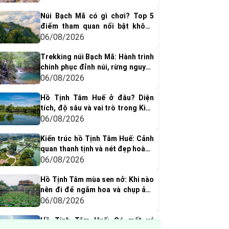
Núi Bạch Mã có gì chơi? Top 5
điểm tham quan nổi bật không
thể bỏ qua
06/08/2026
Trekking núi Bạch Mã: Hành trình
chinh phục đỉnh núi, rừng nguyên
sinh & thác nước tuyệt đẹp
06/08/2026
Hồ Tịnh Tâm Huế ở đâu? Diện
tích, độ sâu và vai trò trong Kinh
thành Huế xưa
06/08/2026
Kiến trúc hồ Tịnh Tâm Huế: Cảnh
quan thanh tịnh và nét đẹp hoàng
cung xưa
06/08/2026
Hồ Tịnh Tâm mùa sen nở: Khi nào
nên đi để ngắm hoa và chụp ảnh
đẹp nhất?
06/08/2026
Hồ Tịnh Tâm Huế: Có mất vé