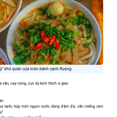
đấy" khó quên của món bánh canh Ruộng
n, cay nóng, cực kỳ kích thích vị giác:
ạc.
i se lạnh, húp một ngụm nước dùng đậm đà, cắn miếng ram
y".