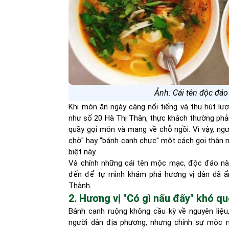
Ảnh: Cái tên độc đá
Khi món ăn ngày càng nổi tiếng và thu hút lư
như số 20 Hà Thị Thân, thực khách thường phải
quầy gọi món và mang về chỗ ngồi. Vì vậy, ng
chờ" hay "bánh canh chực" một cách gọi thân m
biệt này.
Và chính những cái tên mộc mạc, độc đáo này 
đến để tự mình khám phá hương vị dân dã ẩ
Thành.
2. Hương vị "Có gì nấu đấy" khó q
Bánh canh ruộng không cầu kỳ về nguyên liệu,
người dân địa phương, nhưng chính sự mộc m