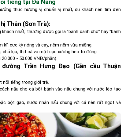
ổi tiếng tại Đà Nẵng
hưởng thức hương vị chuẩn vị nhất, du khách nên tìm đến
hị Thân (Sơn Trà):
ng khách nhất, thường được gọi là "bánh canh chờ" hay "bánh
 kĩ, cực kỳ nóng và cay, nêm nếm vừa miệng.
 chả lụa, thịt cá và một cục xương heo to đùng.
g 20.000 - 50.000 VNĐ/phần).
n đường Trần Hưng Đạo (Gần cầu Thuận
ổi tiếng trong giới trẻ.
ì cách nấu cho cả bột bánh vào nấu chung với nước lèo tạo
ặc bột gạo, nước nhân nấu chung với cá nên rất ngọt và