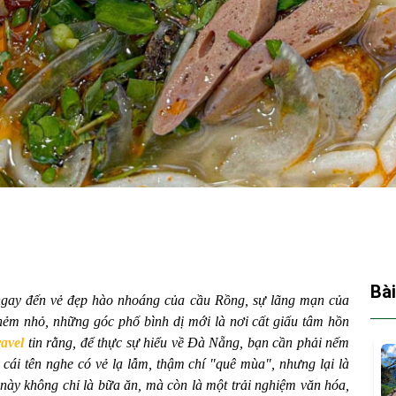
Bài
ngay đến vẻ đẹp hào nhoáng của cầu Rồng, sự lãng mạn của
ẻm nhỏ, những góc phố bình dị mới là nơi cất giấu tâm hồn
avel
tin rằng, để thực sự hiểu về Đà Nẵng, bạn cần phải nếm
i tên nghe có vẻ lạ lẫm, thậm chí "quê mùa", nhưng lại là
ày không chỉ là bữa ăn, mà còn là một trải nghiệm văn hóa,