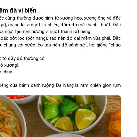
ậm đà vị biển
ước dùng thường được ninh từ xương heo, xương ống và đặc
ngừ), mang lại vị ngọt tự nhiên, đậm đà mà thanh thoát. Đặc
á ngừ, tạo nên hương vị ngọt thanh rất riêng.
ặc bột lọc (bột năng), tạo nên độ dai mềm vừa phải. Đặc
u chung với nước lèo tạo nên độ sánh sệt, hơi giống "cháo
t tô đầy đủ thường có:
bỏ xương).
m chua.
iêng của bánh canh ruộng Đà Nẵng là ram chiên giòn rụm