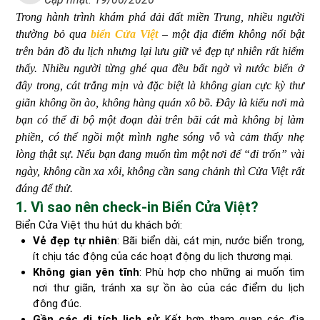
Trong hành trình khám phá dải đất miền Trung, nhiều người
thường bỏ qua
biển Cửa Việt
– một địa điểm không nổi bật
trên bản đồ du lịch nhưng lại lưu giữ vẻ đẹp tự nhiên rất hiếm
thấy. Nhiều người từng ghé qua đều bất ngờ vì nước biển ở
đây trong, cát trắng mịn và đặc biệt là không gian cực kỳ thư
giãn không ồn ào, không hàng quán xô bồ. Đây là kiểu nơi mà
bạn có thể đi bộ một đoạn dài trên bãi cát mà không bị làm
phiền, có thể ngồi một mình nghe sóng vỗ và cảm thấy nhẹ
lòng thật sự. Nếu bạn đang muốn tìm một nơi để “đi trốn” vài
ngày, không cần xa xôi, không cần sang chảnh thì Cửa Việt rất
đáng để thử.
1. Vì sao nên check-in Biển Cửa Việt?
Biển Cửa Việt thu hút du khách bởi:
Vẻ đẹp tự nhiên
: Bãi biển dài, cát mịn, nước biển trong,
ít chịu tác động của các hoạt động du lịch thương mại.
Không gian yên tĩnh
: Phù hợp cho những ai muốn tìm
nơi thư giãn, tránh xa sự ồn ào của các điểm du lịch
đông đúc.
Gần các di tích lịch sử
: Kết hợp tham quan các địa