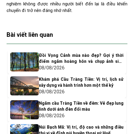
nghiệm không được nhiều người biết đến lại là điều khiến
chuyến đi trở nên đáng nhớ nhất.
Bài viết liên quan
Đồi Vọng Cảnh mùa nào đẹp? Gợi ý thời
điểm ngắm hoàng hôn và chụp ảnh siêu
"dính"
08/08/2026
Khám phá Cầu Tràng Tiền: Vị trí, lịch sử
xây dựng và hành trình hơn một thế kỷ
08/08/2026
Ngắm cầu Tràng Tiền về đêm: Vẻ đẹp lung
linh dưới ánh đèn đổi màu
08/08/2026
Núi Bạch Mã: Vị trí, độ cao và những điều
thú vị về đỉnh núi huyền thoại xứ Huế