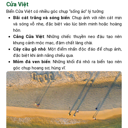
Cửa Việt
Biển Cửa Việt có nhiều góc chụp “sống ảo” lý tưởng:
Bãi cát trắng và sóng biển
: Chụp ảnh với nền cát mịn
và sóng vỗ nhẹ, đặc biệt vào lúc bình minh hoặc hoàng
hôn.
Cảng Cửa Việt
: Những chiếc thuyền neo đậu tạo nên
khung cảnh mộc mạc, đậm chất làng chài.
Cây cầu gỗ nhỏ
: Một điểm nhấn độc đáo để chụp ảnh,
đặc biệt khi ánh nắng chiếu qua.
Mỏm đá ven biển
: Những khối đá nhô ra biển tạo nên
góc chụp hoang sơ, hùng vĩ.