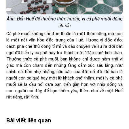
Ảnh: Đến Huế để thưởng thức hương vị cà phê muối đúng
chuẩn
Cà phê muối không chỉ đơn thuần là một thức uống, mà còn
là một nét văn hóa đặc trưng của Huế. Hương vị độc đáo,
cách pha chế thủ công tỉ mỉ và câu chuyện về sự ra đời bất
ngờ đã biến ly cà phê này trở thành một "đặc sản" tinh thần.
Thưởng thức cà phê muối, bạn không chỉ được nếm trải vị
giác mà còn chạm đến những tầng cảm xúc sâu lắng, như
chính cái hồn nhẹ nhàng, sâu sắc của đất cố đô. Dù bạn là
người con xa quê hay một lữ khách ghé thăm, một ly cà phê
muối sẽ là cầu nối đưa bạn đến gần hơn với nhịp sống và
con người nơi đây, để bạn thêm yêu, thêm nhớ về một Huế
rất riêng, rất tình.
Bài viết liên quan