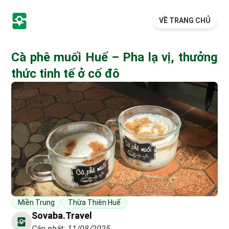
VỀ TRANG CHỦ
Cà phê muối Huế – Pha lạ vị, thưởng
thức tinh tế ở cố đô
Miền Trung
Thừa Thiên Huế
Sovaba.travel
Cập nhật: 11/08/2025