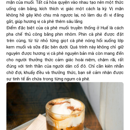
mặn của muối. Tất cả hòa quyện vào nhau tạo nên một thức
uống cân bằng, kích thích vị giác một cách lạ kỳ. Vị mặn
không hề gây khó chịu mà ngược lại, nó làm dịu đi vị đắng
gắt, giúp hương vị cà phê thêm sâu lắng.
Điểm đặc biệt của cà phê muối truyền thống ở Huế là cách
pha chế thủ công bằng phin nhôm. Phin cà phê được đặt
trên cùng, từ từ nhỏ từng giọt cà phê nóng hổi xuống lớp
kem muối và sữa đặc bên dưới. Quá trình này không chỉ giữ
nguyên được hương vị cà phê nguyên bản mà còn mang đến
cho người thưởng thức cảm giác hoài niệm, chậm rãi, rất
đúng với tinh thần của người dân cố đô. Chỉ cần kiên nhẫn
chờ đợi, khuấy đều và thưởng thức, bạn sẽ cảm nhận được
sự tinh tế ẩn chứa trong từng ngụm cà phê.