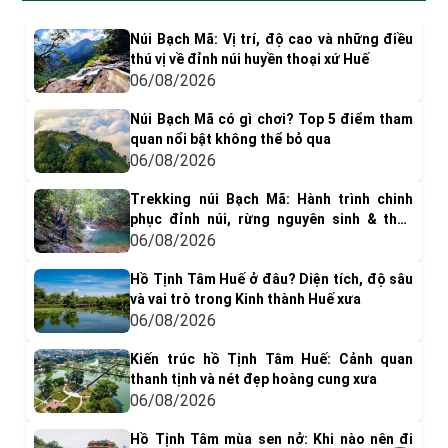
Núi Bạch Mã: Vị trí, độ cao và những điều
thú vị về đỉnh núi huyền thoại xứ Huế
06/08/2026
Núi Bạch Mã có gì chơi? Top 5 điểm tham
quan nổi bật không thể bỏ qua
06/08/2026
Trekking núi Bạch Mã: Hành trình chinh
phục đỉnh núi, rừng nguyên sinh & thác
nước tuyệt đẹp
06/08/2026
Hồ Tịnh Tâm Huế ở đâu? Diện tích, độ sâu
và vai trò trong Kinh thành Huế xưa
06/08/2026
Kiến trúc hồ Tịnh Tâm Huế: Cảnh quan
thanh tịnh và nét đẹp hoàng cung xưa
06/08/2026
Hồ Tịnh Tâm mùa sen nở: Khi nào nên đi