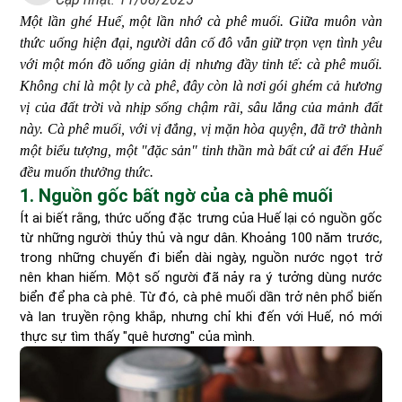
Một lần ghé Huế, một lần nhớ cà phê muối. Giữa muôn vàn
thức uống hiện đại, người dân cố đô vẫn giữ trọn vẹn tình yêu
với một món đồ uống giản dị nhưng đầy tinh tế: cà phê muối.
Không chỉ là một ly cà phê, đây còn là nơi gói ghém cả hương
vị của đất trời và nhịp sống chậm rãi, sâu lắng của mảnh đất
này. Cà phê muối, với vị đắng, vị mặn hòa quyện, đã trở thành
một biểu tượng, một "đặc sản" tinh thần mà bất cứ ai đến Huế
đều muốn thưởng thức.
1. Nguồn gốc bất ngờ của cà phê muối
Ít ai biết rằng, thức uống đặc trưng của Huế lại có nguồn gốc
từ những người thủy thủ và ngư dân. Khoảng 100 năm trước,
trong những chuyến đi biển dài ngày, nguồn nước ngọt trở
nên khan hiếm. Một số người đã nảy ra ý tưởng dùng nước
biển để pha cà phê. Từ đó, cà phê muối dần trở nên phổ biến
và lan truyền rộng khắp, nhưng chỉ khi đến với Huế, nó mới
thực sự tìm thấy "quê hương" của mình.