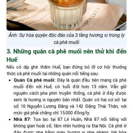
Ảnh: Sự hòa quyện độc đáo của 3 tầng hương vị trong ly
cà phê muối
3. Những quán cà phê muối nên thử khi đến
Huế
Nếu có dịp ghé thăm Huế, bạn đừng bỏ lỡ cơ hội thưởng
thức cà phê muối tại những quán nổi tiếng sau:
Quán Cà phê muối:
Đây là quán đầu tiên mang cà phê
muối đến với Huế, có tuổi đời hơn 13 năm. Vẫn giữ
nguyên cách pha phin truyền thống, cà phê ở đây được
xem là hương vị nguyên bản nhất. Quán có hai cơ sở tại
số 10 Nguyễn Lương Bằng và 142 Đặng Thái Thân, với
mức giá phải chăng chỉ 15.000 đồng/ly.
Nhà 87:
Tọa lạc tại 87 Lê Huân, Nhà 87 nổi tiếng với
không gian hoài cổ, tầm nhìn hướng ra Đại Nội. Cà phê ở
đây được pha bằng máy, hương vị nhẹ nhàng, hài hòa