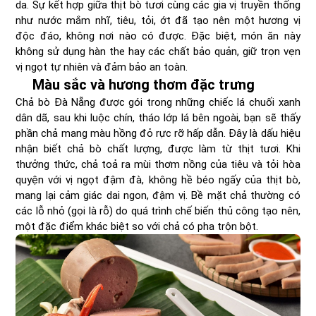
da. Sự kết hợp giữa thịt bò tươi cùng các gia vị truyền thống
như nước mắm nhĩ, tiêu, tỏi, ớt đã tạo nên một hương vị
độc đáo, không nơi nào có được. Đặc biệt, món ăn này
không sử dụng hàn the hay các chất bảo quản, giữ trọn vẹn
vị ngọt tự nhiên và đảm bảo an toàn.
Màu sắc và hương thơm đặc trưng
Chả bò Đà Nẵng được gói trong những chiếc lá chuối xanh
dân dã, sau khi luộc chín, tháo lớp lá bên ngoài, bạn sẽ thấy
phần chả mang màu hồng đỏ rực rỡ hấp dẫn. Đây là dấu hiệu
nhận biết chả bò chất lượng, được làm từ thịt tươi. Khi
thưởng thức, chả toả ra mùi thơm nồng của tiêu và tỏi hòa
quyện với vị ngọt đậm đà, không hề béo ngấy của thịt bò,
mang lại cảm giác dai ngon, đậm vị. Bề mặt chả thường có
các lỗ nhỏ (gọi là rỗ) do quá trình chế biến thủ công tạo nên,
một đặc điểm khác biệt so với chả có pha trộn bột.