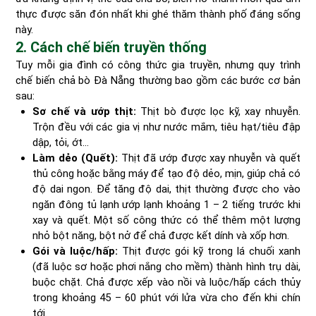
thực được săn đón nhất khi ghé thăm thành phố đáng sống
này.
2. Cách chế biến truyền thống
Tuy mỗi gia đình có công thức gia truyền, nhưng quy trình
chế biến chả bò Đà Nẵng thường bao gồm các bước cơ bản
sau:
Sơ chế và ướp thịt:
Thịt bò được lọc kỹ, xay nhuyễn.
Trộn đều với các gia vị như nước mắm, tiêu hạt/tiêu đập
dập, tỏi, ớt...
Làm dẻo (Quết):
Thịt đã ướp được xay nhuyễn và quết
thủ công hoặc bằng máy để tạo độ dẻo, mịn, giúp chả có
độ dai ngon. Để tăng độ dai, thịt thường được cho vào
ngăn đông tủ lạnh ướp lạnh khoảng 1 – 2 tiếng trước khi
xay và quết. Một số công thức có thể thêm một lượng
nhỏ bột năng, bột nở để chả được kết dính và xốp hơn.
Gói và luộc/hấp:
Thịt được gói kỹ trong lá chuối xanh
(đã luộc sơ hoặc phơi nắng cho mềm) thành hình trụ dài,
buộc chặt. Chả được xếp vào nồi và luộc/hấp cách thủy
trong khoảng 45 – 60 phút với lửa vừa cho đến khi chín
tới.