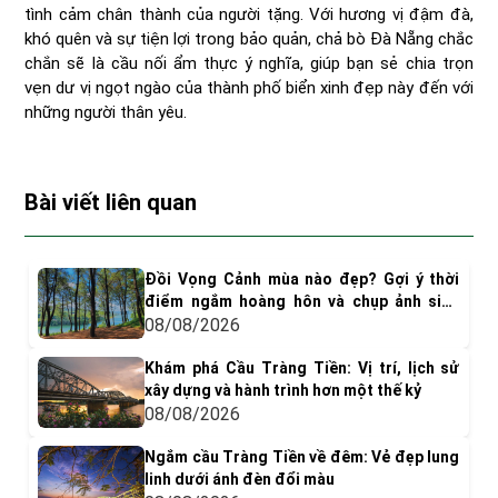
tình cảm chân thành của người tặng. Với hương vị đậm đà,
khó quên và sự tiện lợi trong bảo quản, chả bò Đà Nẵng chắc
chắn sẽ là cầu nối ẩm thực ý nghĩa, giúp bạn sẻ chia trọn
vẹn dư vị ngọt ngào của thành phố biển xinh đẹp này đến với
những người thân yêu.
Bài viết liên quan
Đồi Vọng Cảnh mùa nào đẹp? Gợi ý thời
điểm ngắm hoàng hôn và chụp ảnh siêu
"dính"
08/08/2026
Khám phá Cầu Tràng Tiền: Vị trí, lịch sử
xây dựng và hành trình hơn một thế kỷ
08/08/2026
Ngắm cầu Tràng Tiền về đêm: Vẻ đẹp lung
linh dưới ánh đèn đổi màu