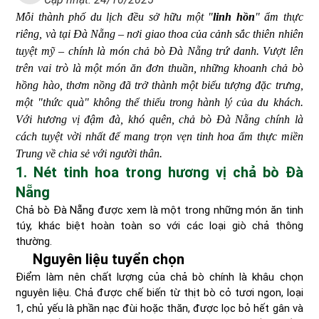
Mỗi thành phố du lịch đều sở hữu một "
linh hồn
" ẩm thực
riêng, và tại Đà Nẵng – nơi giao thoa của cảnh sắc thiên nhiên
tuyệt mỹ – chính là món chả bò Đà Nẵng trứ danh. Vượt lên
trên vai trò là một món ăn đơn thuần, những khoanh chả bò
hồng hào, thơm nồng đã trở thành một biểu tượng đặc trưng,
một "thức quà" không thể thiếu trong hành lý của du khách.
Với hương vị đậm đà, khó quên, chả bò Đà Nẵng chính là
cách tuyệt vời nhất để mang trọn vẹn tinh hoa ẩm thực miền
Trung về chia sẻ với người thân.
1. Nét tinh hoa trong hương vị chả bò Đà
Nẵng
Chả bò Đà Nẵng được xem là một trong những món ăn tinh
túy, khác biệt hoàn toàn so với các loại giò chả thông
thường.
Nguyên liệu tuyển chọn
Điểm làm nên chất lượng của chả bò chính là khâu chọn
nguyên liệu. Chả được chế biến từ thịt bò cỏ tươi ngon, loại
1, chủ yếu là phần nạc đùi hoặc thăn, được lọc bỏ hết gân và