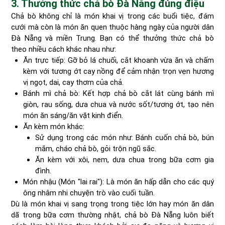
3. Thưởng thức chả bò Đà Nẵng đúng điệu
Chả bò không chỉ là món khai vị trong các buổi tiệc, đám
cưới mà còn là món ăn quen thuộc hàng ngày của người dân
Đà Nẵng và miền Trung. Bạn có thể thưởng thức chả bò
theo nhiều cách khác nhau như:
Ăn trực tiếp: Gỡ bỏ lá chuối, cắt khoanh vừa ăn và chấm
kèm với tương ớt cay nồng để cảm nhận trọn vẹn hương
vị ngọt, dai, cay thơm của chả.
Bánh mì chả bò: Kết hợp chả bò cắt lát cùng bánh mì
giòn, rau sống, dưa chua và nước sốt/tương ớt, tạo nên
món ăn sáng/ăn vặt kinh điển.
Ăn kèm món khác:
Sử dụng trong các món như: Bánh cuốn chả bò, bún
mắm, cháo chả bò, gỏi trộn ngũ sắc.
Ăn kèm với xôi, nem, dưa chua trong bữa cơm gia
đình.
Món nhậu (Món "lai rai"): Là món ăn hấp dẫn cho các quý
ông nhâm nhi chuyện trò vào cuối tuần.
Dù là món khai vị sang trọng trong tiệc lớn hay món ăn dân
dã trong bữa cơm thường nhật, chả bò Đà Nẵng luôn biết