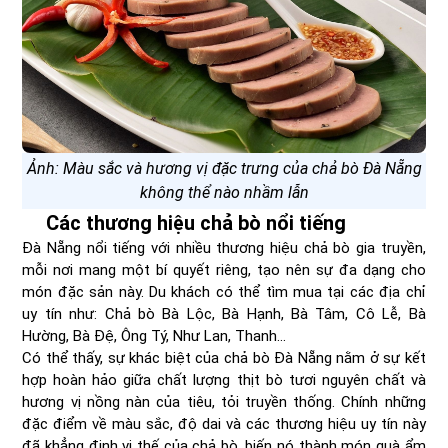
Ảnh: Màu sắc và hương vị đặc trưng của chả bò Đà Nẵng
không thể nào nhầm lẫn
Các thương hiệu chả bò nổi tiếng
Đà Nẵng nổi tiếng với nhiều thương hiệu chả bò gia truyền,
mỗi nơi mang một bí quyết riêng, tạo nên sự đa dạng cho
món đặc sản này. Du khách có thể tìm mua tại các địa chỉ
uy tín như: Chả bò Bà Lộc, Bà Hạnh, Bà Tâm, Cô Lễ, Bà
Hường, Bà Đệ, Ông Tý, Như Lan, Thanh…
Có thể thấy, sự khác biệt của chả bò Đà Nẵng nằm ở sự kết
hợp hoàn hảo giữa chất lượng thịt bò tươi nguyên chất và
hương vị nồng nàn của tiêu, tỏi truyền thống. Chính những
đặc điểm về màu sắc, độ dai và các thương hiệu uy tín này
đã khẳng định vị thế của chả bò, biến nó thành món quà ẩm