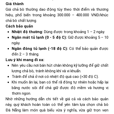
Giá thành
Giá chả bò thường dao động tùy theo thời điểm và thương
hiệu, phổ biến trong khoảng 300.000 – 400.000 VNĐ/khúc
chả bò chất lượng.
Cách bảo quản
Nhiệt độ thường:
Dùng được trong khoảng 1 – 2 ngày.
Ngăn mát tủ lạnh (0 - 5 độ C):
Giữ được khoảng 5 – 10
ngày.
Ngăn đông tủ lạnh (-18 độ C):
Có thể bảo quản được
đến 2 – 3 tháng.
Lưu ý khi mang đi xa:
Nên yêu cầu nơi bán hút chân không kỹ lưỡng để giữ chất
lượng chả bò, tránh không khí và vi khuẩn.
Tránh để chả ở nơi có nhiệt độ quá cao (>30 độ C).
Khi muốn ăn lại, bạn có thể rã đông tự nhiên hoặc hấp lại
bằng nước sôi để chả giữ được độ mềm và hương vị
thơm ngon.
Nhờ những hướng dẫn chi tiết về giá cả và cách bảo quản
này, quý khách hoàn toàn có thể yên tâm lựa chọn chả bò
Đà Nẵng làm món quà biếu vừa ý nghĩa, vừa giữ trọn vẹn