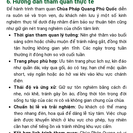
6. Hướng dẫn tham quan thực tế
Để hành trình tham quan
Chùa Pháp Quang Phú Quốc
diễn
ra suôn sẻ và trọn vẹn, du khách nên lưu ý một số kinh
nghiệm thực tế dưới đây nhằm đảm bảo sự thuận tiện cũng
như giữ gìn nét trang nghiêm của chốn tâm linh:
Thời gian tham quan lý tưởng:
Nên ghé thăm vào buổi
sáng sớm hoặc chiều muộn để tránh nắng gắt, đồng thời
tận hưởng không gian yên tĩnh. Các ngày trong tuần
thường ít đông hơn so với cuối tuần.
Trang phục phù hợp:
Ưu tiên trang phục lịch sự, kín đáo
như quần dài, váy qua gối, áo có tay; hạn chế mặc quần
short, váy ngắn hoặc áo hở vai khi vào khu vực chánh
điện.
Thái độ và ứng xử:
Giữ sự tôn nghiêm bằng cách đi
nhẹ, nói khẽ, tránh gây ồn ào; đồng thời tôn trọng đời
sống tu tập của các ni cô và không gian chung của chùa.
Chuẩn bị lễ và trải nghiệm:
Du khách có thể mang
theo nhang đèn, hoa quả để dâng lễ tùy tâm. Việc chụp
ảnh được khuyến khích ở khu vực cho phép, tuy nhiên
cần hạn chế tiếng ồn và tránh những khu vực cấm.