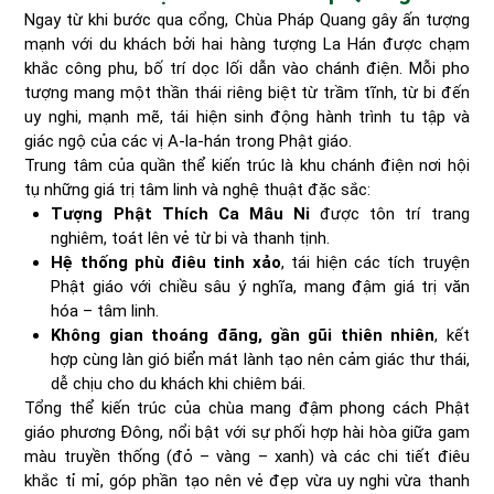
Ngay từ khi bước qua cổng, Chùa Pháp Quang gây ấn tượng
mạnh với du khách bởi hai hàng tượng La Hán được chạm
khắc công phu, bố trí dọc lối dẫn vào chánh điện. Mỗi pho
tượng mang một thần thái riêng biệt từ trầm tĩnh, từ bi đến
uy nghi, mạnh mẽ, tái hiện sinh động hành trình tu tập và
giác ngộ của các vị A-la-hán trong Phật giáo.
Trung tâm của quần thể kiến trúc là khu chánh điện nơi hội
tụ những giá trị tâm linh và nghệ thuật đặc sắc:
Tượng Phật Thích Ca Mâu Ni
được tôn trí trang
nghiêm, toát lên vẻ từ bi và thanh tịnh.
Hệ thống phù điêu tinh xảo
, tái hiện các tích truyện
Phật giáo với chiều sâu ý nghĩa, mang đậm giá trị văn
hóa – tâm linh.
Không gian thoáng đãng, gần gũi thiên nhiên
, kết
hợp cùng làn gió biển mát lành tạo nên cảm giác thư thái,
dễ chịu cho du khách khi chiêm bái.
Tổng thể kiến trúc của chùa mang đậm phong cách Phật
giáo phương Đông, nổi bật với sự phối hợp hài hòa giữa gam
màu truyền thống (đỏ – vàng – xanh) và các chi tiết điêu
khắc tỉ mỉ, góp phần tạo nên vẻ đẹp vừa uy nghi vừa thanh