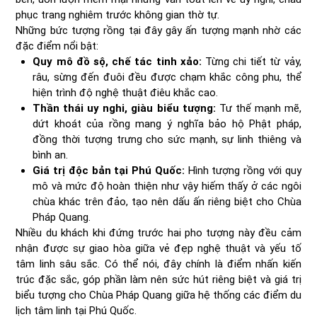
phục trang nghiêm trước không gian thờ tự.
Những bức tượng rồng tại đây gây ấn tượng mạnh nhờ các
đặc điểm nổi bật:
Quy mô đồ sộ, chế tác tinh xảo:
Từng chi tiết từ vảy,
râu, sừng đến đuôi đều được chạm khắc công phu, thể
hiện trình độ nghệ thuật điêu khắc cao.
Thần thái uy nghi, giàu biểu tượng:
Tư thế mạnh mẽ,
dứt khoát của rồng mang ý nghĩa bảo hộ Phật pháp,
đồng thời tượng trưng cho sức mạnh, sự linh thiêng và
bình an.
Giá trị độc bản tại Phú Quốc:
Hình tượng rồng với quy
mô và mức độ hoàn thiện như vậy hiếm thấy ở các ngôi
chùa khác trên đảo, tạo nên dấu ấn riêng biệt cho Chùa
Pháp Quang.
Nhiều du khách khi đứng trước hai pho tượng này đều cảm
nhận được sự giao hòa giữa vẻ đẹp nghệ thuật và yếu tố
tâm linh sâu sắc. Có thể nói, đây chính là điểm nhấn kiến
trúc đặc sắc, góp phần làm nên sức hút riêng biệt và giá trị
biểu tượng cho Chùa Pháp Quang giữa hệ thống các điểm du
lịch tâm linh tại Phú Quốc.