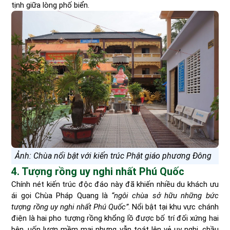
tịnh giữa lòng phố biển.
Ảnh: Chùa nổi bật với kiến trúc Phật giáo phương Đông
4. Tượng rồng uy nghi nhất Phú Quốc
Chính nét kiến trúc độc đáo này đã khiến nhiều du khách ưu
ái gọi Chùa Pháp Quang là
“ngôi chùa sở hữu những bức
tượng rồng uy nghi nhất Phú Quốc”
. Nổi bật tại khu vực chánh
điện là hai pho tượng rồng khổng lồ được bố trí đối xứng hai
bên, uốn lượn mềm mại nhưng vẫn toát lên vẻ uy nghi, chầu