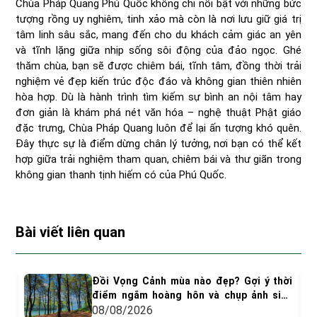
Chùa Pháp Quang Phú Quốc không chỉ nổi bật với những bức
tượng rồng uy nghiêm, tinh xảo mà còn là nơi lưu giữ giá trị
tâm linh sâu sắc, mang đến cho du khách cảm giác an yên
và tĩnh lặng giữa nhịp sống sôi động của đảo ngọc. Ghé
thăm chùa, bạn sẽ được chiêm bái, tĩnh tâm, đồng thời trải
nghiệm vẻ đẹp kiến trúc độc đáo và không gian thiên nhiên
hòa hợp. Dù là hành trình tìm kiếm sự bình an nội tâm hay
đơn giản là khám phá nét văn hóa – nghệ thuật Phật giáo
đặc trưng, Chùa Pháp Quang luôn để lại ấn tượng khó quên.
Đây thực sự là điểm dừng chân lý tưởng, nơi bạn có thể kết
hợp giữa trải nghiệm tham quan, chiêm bái và thư giãn trong
không gian thanh tịnh hiếm có của Phú Quốc.
Bài viết liên quan
Đồi Vọng Cảnh mùa nào đẹp? Gợi ý thời
điểm ngắm hoàng hôn và chụp ảnh siêu
"dính"
08/08/2026