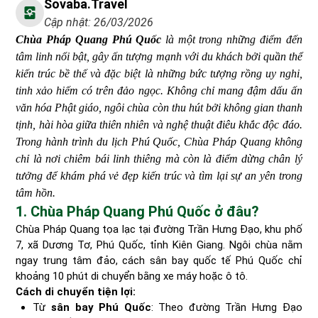
Sovaba.travel
Cập nhật: 26/03/2026
Chùa Pháp Quang Phú Quốc
là một trong những điểm đến
tâm linh nổi bật, gây ấn tượng mạnh với du khách bởi quần thể
kiến trúc bề thế và đặc biệt là những bức tượng rồng uy nghi,
tinh xảo hiếm có trên đảo ngọc. Không chỉ mang đậm dấu ấn
văn hóa Phật giáo, ngôi chùa còn thu hút bởi không gian thanh
tịnh, hài hòa giữa thiên nhiên và nghệ thuật điêu khắc độc đáo.
Trong hành trình du lịch Phú Quốc, Chùa Pháp Quang không
chỉ là nơi chiêm bái linh thiêng mà còn là điểm dừng chân lý
tưởng để khám phá vẻ đẹp kiến trúc và tìm lại sự an yên trong
tâm hồn.
1. Chùa Pháp Quang Phú Quốc ở đâu?
Chùa Pháp Quang tọa lạc tại đường Trần Hưng Đạo, khu phố
7, xã Dương Tơ, Phú Quốc, tỉnh Kiên Giang. Ngôi chùa nằm
ngay trung tâm đảo, cách sân bay quốc tế Phú Quốc chỉ
khoảng 10 phút di chuyển bằng xe máy hoặc ô tô.
Cách di chuyển tiện lợi:
Từ
sân bay Phú Quốc
: Theo đường Trần Hưng Đạo