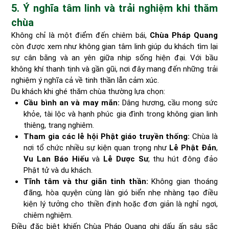
5. Ý nghĩa tâm linh và trải nghiệm khi thăm
chùa
Không chỉ là một điểm đến chiêm bái,
Chùa Pháp Quang
còn được xem như không gian tâm linh giúp du khách tìm lại
sự cân bằng và an yên giữa nhịp sống hiện đại. Với bầu
không khí thanh tịnh và gần gũi, nơi đây mang đến những trải
nghiệm ý nghĩa cả về tinh thần lẫn cảm xúc.
Du khách khi ghé thăm chùa thường lựa chọn:
Cầu bình an và may mắn:
Dâng hương, cầu mong sức
khỏe, tài lộc và hạnh phúc gia đình trong không gian linh
thiêng, trang nghiêm.
Tham gia các lễ hội Phật giáo truyền thống:
Chùa là
nơi tổ chức nhiều sự kiện quan trọng như
Lễ Phật Đản
,
Vu Lan Báo Hiếu
và
Lễ Dược Sư
, thu hút đông đảo
Phật tử và du khách.
Tĩnh tâm và thư giãn tinh thần:
Không gian thoáng
đãng, hòa quyện cùng làn gió biển nhẹ nhàng tạo điều
kiện lý tưởng cho thiền định hoặc đơn giản là nghỉ ngơi,
chiêm nghiệm.
Điều đặc biệt khiến Chùa Pháp Quang ghi dấu ấn sâu sắc