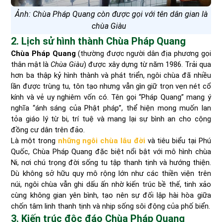
Ảnh: Chùa Pháp Quang còn được gọi với tên dân gian là
chùa Giàu
2. Lịch sử hình thành Chùa Pháp Quang
Chùa Pháp Quang
(thường được người dân địa phương gọi
thân mật là
Chùa Giàu
) được xây dựng từ năm 1986. Trải qua
hơn ba thập kỷ hình thành và phát triển, ngôi chùa đã nhiều
lần được trùng tu, tôn tạo nhưng vẫn gìn giữ trọn vẹn nét cổ
kính và vẻ uy nghiêm vốn có. Tên gọi “Pháp Quang” mang ý
nghĩa “ánh sáng của Phật pháp”, thể hiện mong muốn lan
tỏa giáo lý từ bi, trí tuệ và mang lại sự bình an cho cộng
đồng cư dân trên đảo.
Là một trong
những ngôi chùa lâu đời
và tiêu biểu tại Phú
Quốc, Chùa Pháp Quang đặc biệt nổi bật với mô hình chùa
Ni, nơi chú trọng đời sống tu tập thanh tịnh và hướng thiện.
Dù không sở hữu quy mô rộng lớn như các thiền viện trên
núi, ngôi chùa vẫn ghi dấu ấn nhờ kiến trúc bề thế, tinh xảo
cùng không gian yên bình, tạo nên sự đối lập hài hòa giữa
chốn tâm linh thanh tịnh và nhịp sống sôi động của phố biển.
3. Kiến trúc độc đáo Chùa Pháp Quang