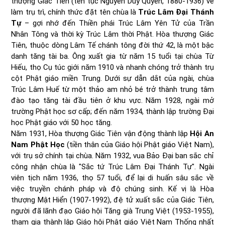
thượng Giác Tiên (tên tục Nguyễn Duy Quyển, 1880-1936) về
làm trụ trì, chính thức đặt tên chùa là
Trúc Lâm Đại Thánh
Tự
– gợi nhớ đến Thiền phái Trúc Lâm Yên Tử của Trần
Nhân Tông và thời kỳ Trúc Lâm thời Phật. Hòa thượng Giác
Tiên, thuộc dòng Lâm Tế chánh tông đời thứ 42, là một bậc
danh tăng tài ba. Ông xuất gia từ năm 15 tuổi tại chùa Từ
Hiếu, thọ Cụ túc giới năm 1910 và nhanh chóng trở thành trụ
cột Phật giáo miền Trung. Dưới sự dẫn dắt của ngài, chùa
Trúc Lâm Huế từ một thảo am nhỏ bé trở thành trung tâm
đào tạo tăng tài đầu tiên ở khu vực. Năm 1928, ngài mở
trường Phật học sơ cấp; đến năm 1934, thành lập trường Đại
học Phật giáo với 50 học tăng.
Năm 1931, Hòa thượng Giác Tiên vận động thành lập
Hội An
Nam Phật Học
(tiền thân của Giáo hội Phật giáo Việt Nam),
với trụ sở chính tại chùa. Năm 1932, vua Bảo Đại ban sắc chỉ
công nhận chùa là "Sắc tứ Trúc Lâm Đại Thánh Tự". Ngài
viên tịch năm 1936, thọ 57 tuổi, để lại di huấn sâu sắc về
việc truyền chánh pháp và độ chúng sinh. Kế vị là Hòa
thượng Mật Hiển (1907-1992), đệ tử xuất sắc của Giác Tiên,
người đã lãnh đạo Giáo hội Tăng già Trung Việt (1953-1955),
tham gia thành lập Giáo hội Phật giáo Việt Nam Thống nhất