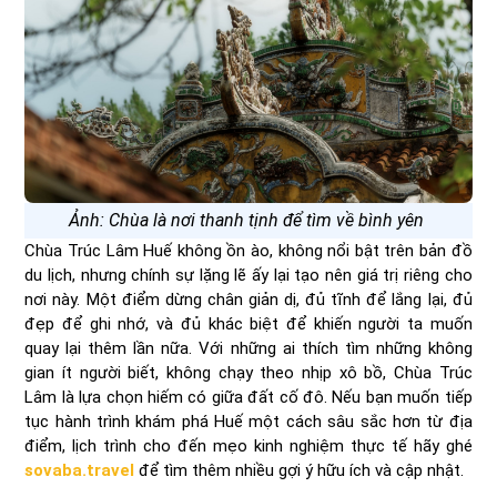
Ảnh: Chùa là nơi thanh tịnh để tìm về bình yên
Chùa Trúc Lâm Huế không ồn ào, không nổi bật trên bản đồ
du lịch, nhưng chính sự lặng lẽ ấy lại tạo nên giá trị riêng cho
nơi này. Một điểm dừng chân giản dị, đủ tĩnh để lắng lại, đủ
đẹp để ghi nhớ, và đủ khác biệt để khiến người ta muốn
quay lại thêm lần nữa. Với những ai thích tìm những không
gian ít người biết, không chạy theo nhịp xô bồ, Chùa Trúc
Lâm là lựa chọn hiếm có giữa đất cố đô. Nếu bạn muốn tiếp
tục hành trình khám phá Huế một cách sâu sắc hơn từ địa
điểm, lịch trình cho đến mẹo kinh nghiệm thực tế hãy ghé
sovaba.travel
để tìm thêm nhiều gợi ý hữu ích và cập nhật.