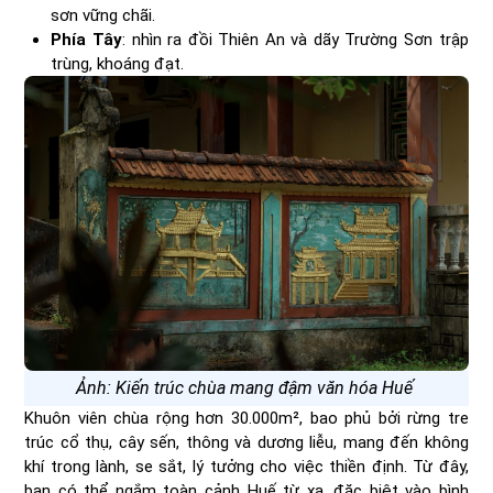
sơn vững chãi.
Phía Tây
: nhìn ra đồi Thiên An và dãy Trường Sơn trập
trùng, khoáng đạt.
Ảnh: Kiến trúc chùa mang đậm văn hóa Huế
Khuôn viên chùa rộng hơn 30.000m², bao phủ bởi rừng tre
trúc cổ thụ, cây sến, thông và dương liễu, mang đến không
khí trong lành, se sắt, lý tưởng cho việc thiền định. Từ đây,
bạn có thể ngắm toàn cảnh Huế từ xa, đặc biệt vào bình