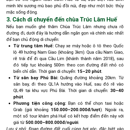
minh khi sương mù bao phủ đồi núi, đẹp như một bức thủy
mặc sống động.
3. Cách di chuyển đến chùa Trúc Lâm Huế
Nếu bạn muốn ghé thăm Chùa Trúc Lâm nhưng chưa rõ
đường đi, dưới đây là hướng dẫn ngắn gọn và chính xác nhất
để bạn chủ động di chuyển:
Từ trung tâm Huế:
Chạy xe máy hoặc ô tô theo Quốc
lộ 49 hướng Nam Giao (khoảng 3km). Qua cầu Nam Giao,
rẽ trái để đi qua Cầu Lim (khánh thành năm 2018), sau
đó tiếp tục khoảng 500m theo con đường đất nhỏ có
biển chỉ dẫn. Thời gian di chuyển:
15–20 phút
.
Từ sân bay Phú Bài:
Quãng đường khoảng 20km. Từ
sân bay, đi theo QL1A hướng vào Huế, sau đó rẽ vào
QL49 tại khu vực Phú Bài. Thời gian di chuyển:
30–40
phút
.
Phương tiện công cộng:
Bạn có thể chọn taxi hoặc
Grab (giá khoảng
150.000–200.000đ/lượt
). Ngoài ra,
một số tour khám phá Huế có kết hợp điểm đến này với
giá từ
500.000–800.000đ/người
.
Lưu ý nhỏ: Đoạn đường đất cuối cùng hơi xóc, đặc biệt vào