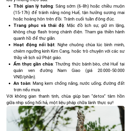
Thời gian lý tưởng
: Sáng sớm (6-8h) hoặc chiều muộn
(15-17h) để tránh nắng nóng Huế, tận hưởng sương mai
hoặc hoàng hôn trên đồi. Tránh cuối tuần đông đúc.
Trang phục và thái độ
: Mặc đồ lịch sự, giữ im lặng,
không chụp flash trong chánh điện. Tham gia thiền hành
quanh hồ để thư giãn.
Hoạt động nổi bật
: Nghe chuông chùa lúc bình minh,
chiêm ngưỡng kinh Kim Cang, hoặc trò chuyện với các sư
thầy về lịch sử Phật giáo.
Ẩm thực gần chùa
: Thưởng thức bánh bèo, chè Huế tại
quán ven đường Nam Giao (giá 20.000-50.000
VNĐ/phần).
An toàn
: Mang kem chống nắng, nước uống; đường đất
trơn nếu mưa.
Với không gian thanh tịnh, chùa giúp bạn "detox" tâm hồn
giữa nhịp sống hối hả, một liệu pháp chữa lành thực sự!