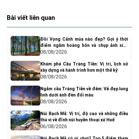
Bài viết liên quan
Đồi Vọng Cảnh mùa nào đẹp? Gợi ý thời
điểm ngắm hoàng hôn và chụp ảnh siêu
"dính"
08/08/2026
Khám phá Cầu Tràng Tiền: Vị trí, lịch sử
xây dựng và hành trình hơn một thế kỷ
08/08/2026
Ngắm cầu Tràng Tiền về đêm: Vẻ đẹp lung
linh dưới ánh đèn đổi màu
08/08/2026
Núi Bạch Mã: Vị trí, độ cao và những điều
thú vị về đỉnh núi huyền thoại xứ Huế
06/08/2026
Núi Bạch Mã có gì chơi? Top 5 điểm tham