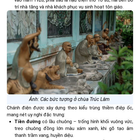
vào năm 1926, phía sau là hậu điện thờ Tổ sư, hai bên bố
trí nhà tăng và nhà khách phục vụ sinh hoạt tôn giáo.
Ảnh: Các bức tượng ở chùa Trúc Lâm
Chánh điện được xây dựng theo kiểu trùng thiềm điệp ốc,
mang nét uy nghi đặc trưng:
Tiền đường
có lầu chuông – trống hình khối vuông vức,
treo chuông đồng lớn màu xám xanh, khi gõ tạo âm
thanh trầm vang, huyền diệu.