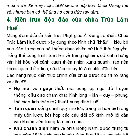
mùa mưa. Xe máy hoặc SUV sẽ phù hợp hơn. Chùa không thu
vé, nhưng bạn có thể ủng hộ công đức tùy tâm.
4. Kiến trúc độc đáo của chùa Trúc Lâm
Huế
Mang đậm dấu ấn kiến trúc Phật giáo Á Đông cổ điển, Chùa
Trúc Lâm Huế được xây dựng theo hình chữ “khẩu” – kiểu bố
cục đặc trưng của hệ thống chùa chiền xứ Huế thời Nguyễn.
Tổng thể công trình toát lên vẻ trang nghiêm, cổ kính nhưng
vẫn hài hòa với cảnh quan thiên nhiên xung quanh, tạo nên
không gian thiền tịnh, sâu lắng ngay từ ánh nhìn đầu tiên.
Các hạng mục kiến trúc chính của chùa được bố trí rõ ràng
và cân đối:
Hệ mái và ngoại thất
: mái cong lợp ngói đỏ truyền
thống, đầu đao chạm khắc hình long – lân – quy – phụng,
thể hiện tinh thần mỹ thuật cung đình Huế.
Tam quan
: cổng chính quy mô lớn, trang trí họa tiết rồng
mây uốn lượn, kết hợp các câu đối cổ kính, mở lối dẫn
vào khuôn viên trung tâm của chùa.
Khu chánh điện
: nằm về phía Đông Nam, được trùng tu