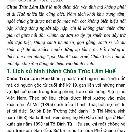
Chùa Trúc Lâm Huế
là một điểm đến yên tĩnh mà không phải
ai đi Huế nhiều lần cũng biết. Nằm tách khỏi khu trung tâm,
ngôi chùa giữ được nét mộc mạc vốn có: không biển hiệu nổi
bật, không dòng người tấp nập, chỉ là không gian thiền định
giản dị giữa núi đồi. Chính sự đơn sơ ấy lại khiến nơi đây trở
nên đặc biệt, khung cảnh tự nhiên, gọn gàng, sạch sẽ và đủ
khác biệt để du khách muốn dừng lại lâu hơn. Với những ai
thích tìm hiểu những “góc khuất” của Huế, Chùa Trúc Lâm là
một địa chỉ xứng đáng để thêm vào hành trình.
1. Lịch sử hình thành Chùa Trúc Lâm Huế
Chùa Trúc Lâm Huế
không phải là một ngôi chùa "mới nổi"
mà có nguồn gốc từ cuối thế kỷ 19, gắn liền với những nhân
vật lịch sử quan trọng trong phong trào chấn hưng Phật giáo
Việt Nam. Theo sử liệu, chùa được khởi xướng vào mùa
xuân năm Ất Mùi (1895) dưới triều Thành Thái, bởi một nữ tu
sĩ tài đức: Sư bà Diên Trường (thế danh Hồ Thị Nhàn, sinh
năm 1863). Bà là thành viên dòng họ Hồ Đắc danh giá ở Huế,
xuất gia năm 1898 tại Tổ Đình Từ Hiếu sau khi mất chồng và
con trai sớm. Ban đầu, Sư bà trùng tu chùa Phổ Quang (hay