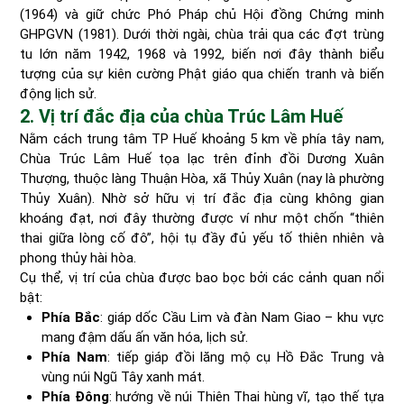
(1964) và giữ chức Phó Pháp chủ Hội đồng Chứng minh
GHPGVN (1981). Dưới thời ngài, chùa trải qua các đợt trùng
tu lớn năm 1942, 1968 và 1992, biến nơi đây thành biểu
tượng của sự kiên cường Phật giáo qua chiến tranh và biến
động lịch sử.
2. Vị trí đắc địa của chùa Trúc Lâm Huế
Nằm cách trung tâm TP Huế khoảng 5 km về phía tây nam,
Chùa Trúc Lâm Huế tọa lạc trên đỉnh đồi Dương Xuân
Thượng, thuộc làng Thuận Hòa, xã Thủy Xuân (nay là phường
Thủy Xuân). Nhờ sở hữu vị trí đắc địa cùng không gian
khoáng đạt, nơi đây thường được ví như một chốn “thiên
thai giữa lòng cố đô”, hội tụ đầy đủ yếu tố thiên nhiên và
phong thủy hài hòa.
Cụ thể, vị trí của chùa được bao bọc bởi các cảnh quan nổi
bật:
Phía Bắc
: giáp dốc Cầu Lim và đàn Nam Giao – khu vực
mang đậm dấu ấn văn hóa, lịch sử.
Phía Nam
: tiếp giáp đồi lăng mộ cụ Hồ Đắc Trung và
vùng núi Ngũ Tây xanh mát.
Phía Đông
: hướng về núi Thiên Thai hùng vĩ, tạo thế tựa