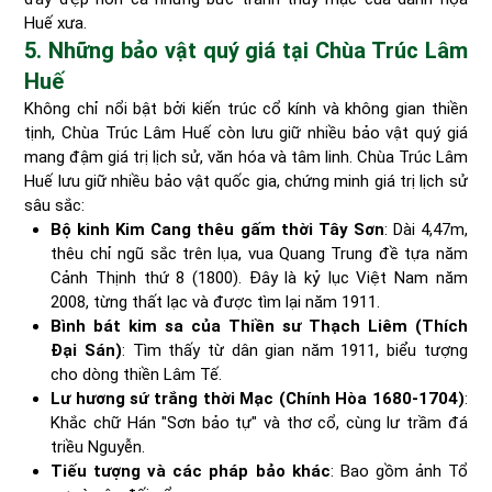
Huế xưa.
5. Những bảo vật quý giá tại Chùa Trúc Lâm
Huế
Không chỉ nổi bật bởi kiến trúc cổ kính và không gian thiền
tịnh, Chùa Trúc Lâm Huế còn lưu giữ nhiều bảo vật quý giá
mang đậm giá trị lịch sử, văn hóa và tâm linh. Chùa Trúc Lâm
Huế lưu giữ nhiều bảo vật quốc gia, chứng minh giá trị lịch sử
sâu sắc:
Bộ kinh Kim Cang thêu gấm thời Tây Sơn
: Dài 4,47m,
thêu chỉ ngũ sắc trên lụa, vua Quang Trung đề tựa năm
Cảnh Thịnh thứ 8 (1800). Đây là kỷ lục Việt Nam năm
2008, từng thất lạc và được tìm lại năm 1911.
Bình bát kim sa của Thiền sư Thạch Liêm (Thích
Đại Sán)
: Tìm thấy từ dân gian năm 1911, biểu tượng
cho dòng thiền Lâm Tế.
Lư hương sứ trắng thời Mạc (Chính Hòa 1680-1704)
:
Khắc chữ Hán "Sơn bảo tự" và thơ cổ, cùng lư trầm đá
triều Nguyễn.
Tiếu tượng và các pháp bảo khác
: Bao gồm ảnh Tổ