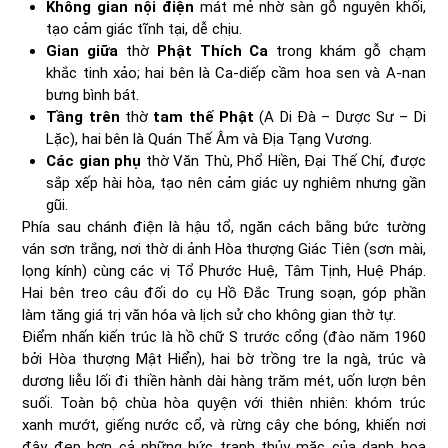
Không gian nội điện
mát mẻ nhờ sàn gỗ nguyên khối,
tạo cảm giác tĩnh tại, dễ chịu.
Gian giữa
thờ
Phật Thích Ca
trong khám gỗ chạm
khắc tinh xảo; hai bên là Ca-diếp cầm hoa sen và A-nan
bưng bình bát.
Tầng trên
thờ
tam thế Phật
(A Di Đà – Dược Sư – Di
Lặc), hai bên là Quán Thế Âm và Địa Tạng Vương.
Các gian phụ
thờ Văn Thù, Phổ Hiền, Đại Thế Chí, được
sắp xếp hài hòa, tạo nên cảm giác uy nghiêm nhưng gần
gũi.
Phía sau chánh điện là hậu tổ, ngăn cách bằng bức tường
ván sơn trắng, nơi thờ di ảnh Hòa thượng Giác Tiên (sơn mài,
lọng kính) cùng các vị Tổ Phước Huệ, Tâm Tịnh, Huệ Pháp.
Hai bên treo câu đối do cụ Hồ Đắc Trung soạn, góp phần
làm tăng giá trị văn hóa và lịch sử cho không gian thờ tự.
Điểm nhấn kiến trúc là hồ chữ S trước cổng (đào năm 1960
bởi Hòa thượng Mật Hiển), hai bờ trồng tre la ngà, trúc và
dương liễu lối đi thiền hành dài hàng trăm mét, uốn lượn bên
suối. Toàn bộ chùa hòa quyện với thiên nhiên: khóm trúc
xanh mướt, giếng nước cổ, và rừng cây che bóng, khiến nơi
đây đẹp hơn cả những bức tranh thủy mặc của danh họa