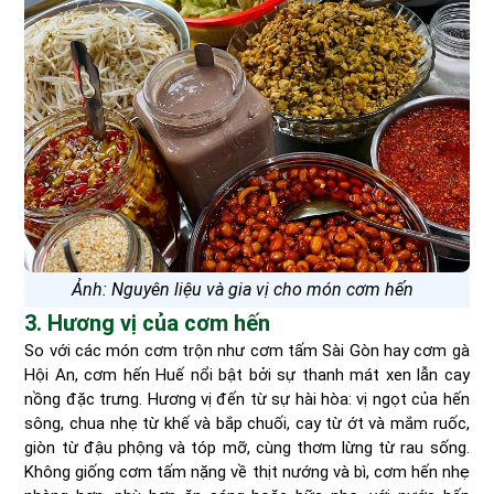
Ảnh: Nguyên liệu và gia vị cho món cơm hến
3. Hương vị của cơm hến
So với các món cơm trộn như cơm tấm Sài Gòn hay cơm gà
Hội An, cơm hến Huế nổi bật bởi sự thanh mát xen lẫn cay
nồng đặc trưng. Hương vị đến từ sự hài hòa: vị ngọt của hến
sông, chua nhẹ từ khế và bắp chuối, cay từ ớt và mắm ruốc,
giòn từ đậu phộng và tóp mỡ, cùng thơm lừng từ rau sống.
Không giống cơm tấm nặng về thịt nướng và bì, cơm hến nhẹ