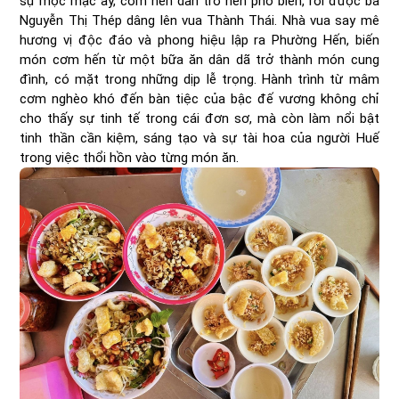
sự mộc mạc ấy, cơm hến dần trở nên phổ biến, rồi được bà
Nguyễn Thị Thép dâng lên vua Thành Thái. Nhà vua say mê
hương vị độc đáo và phong hiệu lập ra Phường Hến, biến
món cơm hến từ một bữa ăn dân dã trở thành món cung
đình, có mặt trong những dịp lễ trọng. Hành trình từ mâm
cơm nghèo khó đến bàn tiệc của bậc đế vương không chỉ
cho thấy sự tinh tế trong cái đơn sơ, mà còn làm nổi bật
tinh thần cần kiệm, sáng tạo và sự tài hoa của người Huế
trong việc thổi hồn vào từng món ăn.