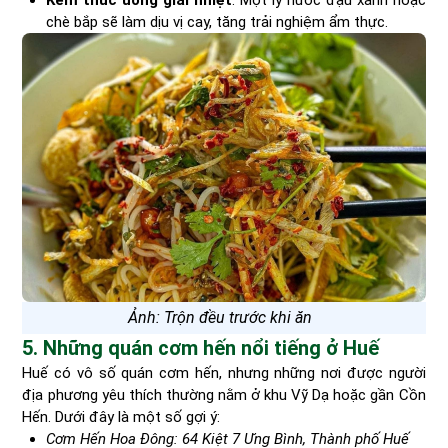
Kèm thức uống giải nhiệt
: Một ly nước đậu xanh hoặc
chè bắp sẽ làm dịu vị cay, tăng trải nghiệm ẩm thực.
Ảnh: Trộn đều trước khi ăn
5. Những quán cơm hến nổi tiếng ở Huế
Huế có vô số quán cơm hến, nhưng những nơi được người
địa phương yêu thích thường nằm ở khu Vỹ Dạ hoặc gần Cồn
Hến. Dưới đây là một số gợi ý:
Cơm Hến Hoa Đông: 64 Kiệt 7 Ưng Bình, Thành phố Huế