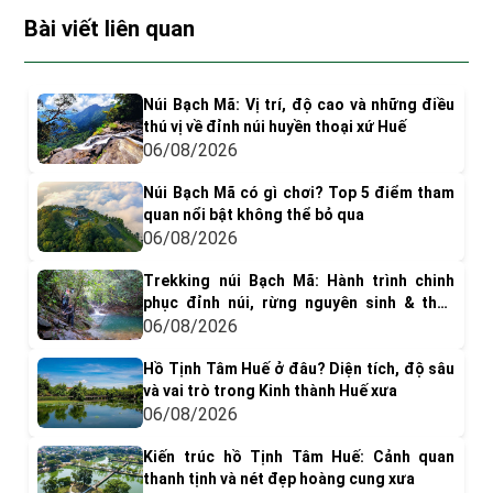
Bài viết liên quan
Núi Bạch Mã: Vị trí, độ cao và những điều
thú vị về đỉnh núi huyền thoại xứ Huế
06/08/2026
Núi Bạch Mã có gì chơi? Top 5 điểm tham
quan nổi bật không thể bỏ qua
06/08/2026
Trekking núi Bạch Mã: Hành trình chinh
phục đỉnh núi, rừng nguyên sinh & thác
nước tuyệt đẹp
06/08/2026
Hồ Tịnh Tâm Huế ở đâu? Diện tích, độ sâu
và vai trò trong Kinh thành Huế xưa
06/08/2026
Kiến trúc hồ Tịnh Tâm Huế: Cảnh quan
thanh tịnh và nét đẹp hoàng cung xưa