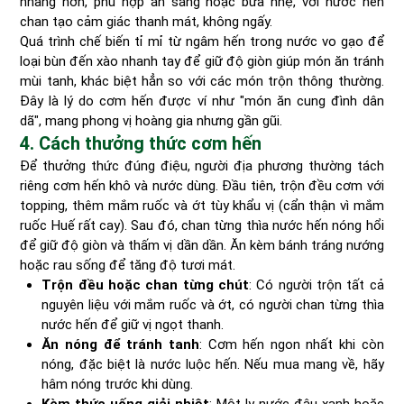
nhàng hơn, phù hợp ăn sáng hoặc bữa nhẹ, với nước hến
chan tạo cảm giác thanh mát, không ngấy.
Quá trình chế biến tỉ mỉ từ ngâm hến trong nước vo gạo để
loại bùn đến xào nhanh tay để giữ độ giòn giúp món ăn tránh
mùi tanh, khác biệt hẳn so với các món trộn thông thường.
Đây là lý do cơm hến được ví như "món ăn cung đình dân
dã", mang phong vị hoàng gia nhưng gần gũi.
4. Cách thưởng thức cơm hến
Để thưởng thức đúng điệu, người địa phương thường tách
riêng cơm hến khô và nước dùng. Đầu tiên, trộn đều cơm với
topping, thêm mắm ruốc và ớt tùy khẩu vị (cẩn thận vì mắm
ruốc Huế rất cay). Sau đó, chan từng thìa nước hến nóng hổi
để giữ độ giòn và thấm vị dần dần. Ăn kèm bánh tráng nướng
hoặc rau sống để tăng độ tươi mát.
Trộn đều hoặc chan từng chút
: Có người trộn tất cả
nguyên liệu với mắm ruốc và ớt, có người chan từng thìa
nước hến để giữ vị ngọt thanh.
Ăn nóng để tránh tanh
: Cơm hến ngon nhất khi còn
nóng, đặc biệt là nước luộc hến. Nếu mua mang về, hãy
hâm nóng trước khi dùng.