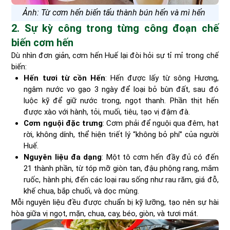
Ảnh: Từ cơm hến biến tấu thành bún hến và mì hến
2. Sự kỳ công trong từng công đoạn chế
biến cơm hến
Dù nhìn đơn giản, cơm hến Huế lại đòi hỏi sự tỉ mỉ trong chế
biến:
Hến tươi từ cồn Hến
: Hến được lấy từ sông Hương,
ngâm nước vo gạo 3 ngày để loại bỏ bùn đất, sau đó
luộc kỹ để giữ nước trong, ngọt thanh. Phần thịt hến
được xào với hành, tỏi, muối, tiêu, tạo vị đậm đà.
Cơm nguội đặc trưng
: Cơm phải để nguội qua đêm, hạt
rời, không dính, thể hiện triết lý “không bỏ phí” của người
Huế.
Nguyên liệu đa dạng
: Một tô cơm hến đầy đủ có đến
21 thành phần, từ tóp mỡ giòn tan, đậu phộng rang, mắm
ruốc, hành phi, đến các loại rau sống như rau răm, giá đỗ,
khế chua, bắp chuối, và dọc mùng.
Mỗi nguyên liệu đều được chuẩn bị kỹ lưỡng, tạo nên sự hài
hòa giữa vị ngọt, mặn, chua, cay, béo, giòn, và tươi mát.