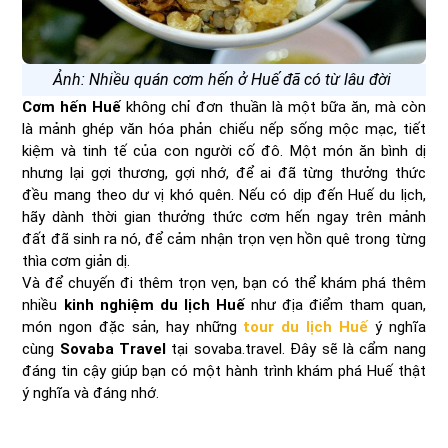
Ảnh: Nhiều quán cơm hến ở Huế đã có từ lâu đời
Cơm hến Huế
không chỉ đơn thuần là một bữa ăn, mà còn
là mảnh ghép văn hóa phản chiếu nếp sống mộc mạc, tiết
kiệm và tinh tế của con người cố đô. Một món ăn bình dị
nhưng lại gợi thương, gợi nhớ, để ai đã từng thưởng thức
đều mang theo dư vị khó quên. Nếu có dịp đến Huế du lịch,
hãy dành thời gian thưởng thức cơm hến ngay trên mảnh
đất đã sinh ra nó, để cảm nhận trọn vẹn hồn quê trong từng
thìa cơm giản dị.
Và để chuyến đi thêm trọn vẹn, bạn có thể khám phá thêm
nhiều
kinh nghiệm du lịch Huế
như địa điểm tham quan,
món ngon đặc sản, hay những
tour du lịch Huế
ý nghĩa
cùng
Sovaba Travel
tại sovaba.travel. Đây sẽ là cẩm nang
đáng tin cậy giúp bạn có một hành trình khám phá Huế thật
ý nghĩa và đáng nhớ.