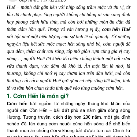
Huế – mảnh đất gắn liền với nhịp sống trầm mặc và thi vị, từ
lâu đã chinh phục lòng người không chỉ bằng di sản cung đình
hay phong cảnh hữu tình, mà còn bởi những món ăn dân dã
thấm đẫm hồn quê. Trong vô vàn hương vị ấy,
cơm hến Huế
nổi bật như một biểu tượng của sự tinh tế và giản dị. Từ những
nguyên liệu hết sức mộc mạc: hến sông nhỏ bé, cơm nguội để
qua đêm, thêm chút rau sống, tóp mỡ giòn rụm cùng gia vị cay
nồng…, người Huế đã khéo léo biến chúng thành một bát cơm
vừa thanh đạm, vừa đậm đà khó tả. Ăn một lần là nhớ, là
thương, không chỉ nhớ vị cay thơm lan trên đầu lưỡi, mà còn
thương cái cách người Huế gửi gắm cả nếp sống tiết kiệm, tinh
tế và tâm hồn chan chứa tình quê vào từng muỗng cơm hến.
1. Cơm Hến là món gì?
Cơm hến
bắt nguồn từ những ngày tháng khó khăn của
người dân Cồn Hến – bãi đất phù sa nằm giữa dòng sông
Hương. Tương truyền, cách đây hơn 200 năm, một gia đình
nghèo đã tận dụng cơm nguội cùng hến sông để chế biến
thành món ăn chống đói vì không bắt được tôm cá. Chính từ