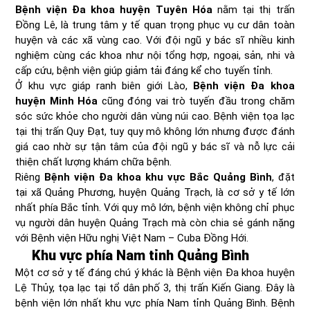
Bệnh viện Đa khoa huyện Tuyên Hóa
nằm tại thị trấn
Đồng Lê, là trung tâm y tế quan trọng phục vụ cư dân toàn
huyện và các xã vùng cao. Với đội ngũ y bác sĩ nhiều kinh
nghiệm cùng các khoa như nội tổng hợp, ngoại, sản, nhi và
cấp cứu, bệnh viện giúp giảm tải đáng kể cho tuyến tỉnh.
Ở khu vực giáp ranh biên giới Lào,
Bệnh viện Đa khoa
huyện Minh Hóa
cũng đóng vai trò tuyến đầu trong chăm
sóc sức khỏe cho người dân vùng núi cao. Bệnh viện tọa lạc
tại thị trấn Quy Đạt, tuy quy mô không lớn nhưng được đánh
giá cao nhờ sự tận tâm của đội ngũ y bác sĩ và nỗ lực cải
thiện chất lượng khám chữa bệnh.
Riêng
Bệnh viện Đa khoa khu vực Bắc Quảng Bình
, đặt
tại xã Quảng Phương, huyện Quảng Trạch, là cơ sở y tế lớn
nhất phía Bắc tỉnh. Với quy mô lớn, bệnh viện không chỉ phục
vụ người dân huyện Quảng Trạch mà còn chia sẻ gánh nặng
với Bệnh viện Hữu nghị Việt Nam – Cuba Đồng Hới.
Khu vực phía Nam tỉnh Quảng Bình
Một cơ sở y tế đáng chú ý khác là Bệnh viện Đa khoa huyện
Lệ Thủy, tọa lạc tại tổ dân phố 3, thị trấn Kiến Giang. Đây là
bệnh viện lớn nhất khu vực phía Nam tỉnh Quảng Bình. Bệnh