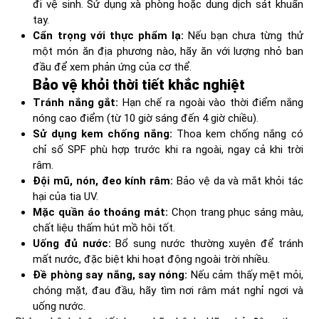
đi vệ sinh. Sử dụng xà phòng hoặc dung dịch sát khuẩn
tay.
Cẩn trọng với thực phẩm lạ:
Nếu bạn chưa từng thử
một món ăn địa phương nào, hãy ăn với lượng nhỏ ban
đầu để xem phản ứng của cơ thể.
Bảo vệ khỏi thời tiết khắc nghiệt
Tránh nắng gắt:
Hạn chế ra ngoài vào thời điểm nắng
nóng cao điểm (từ 10 giờ sáng đến 4 giờ chiều).
Sử dụng kem chống nắng:
Thoa kem chống nắng có
chỉ số SPF phù hợp trước khi ra ngoài, ngay cả khi trời
râm.
Đội mũ, nón, đeo kính râm:
Bảo vệ da và mắt khỏi tác
hại của tia UV.
Mặc quần áo thoáng mát:
Chọn trang phục sáng màu,
chất liệu thấm hút mồ hôi tốt.
Uống đủ nước:
Bổ sung nước thường xuyên để tránh
mất nước, đặc biệt khi hoạt động ngoài trời nhiều.
Đề phòng say nắng, say nóng:
Nếu cảm thấy mệt mỏi,
chóng mặt, đau đầu, hãy tìm nơi râm mát nghỉ ngơi và
uống nước.