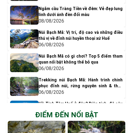
Ngắm cầu Tràng Tiền về đêm: Vẻ đẹp lung
linh dưới ánh đèn đổi màu
08/08/2026
Núi Bạch Mã: Vị trí, độ cao và những điều
thú vị về đỉnh núi huyền thoại xứ Huế
06/08/2026
Núi Bạch Mã có gì chơi? Top 5 điểm tham
quan nổi bật không thể bỏ qua
06/08/2026
Trekking núi Bạch Mã: Hành trình chinh
phục đỉnh núi, rừng nguyên sinh & thác
nước tuyệt đẹp
06/08/2026
Hồ Tịnh Tâm Huế ở đâu? Diện tích, độ sâu
và vai trò trong Kinh thành Huế xưa
ĐIỂM ĐẾN NỔI BẬT
06/08/2026
Kiến trúc hồ Tịnh Tâm Huế: Cảnh quan