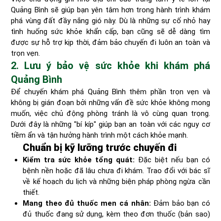
Quảng Bình sẽ giúp bạn yên tâm hơn trong hành trình khám
phá vùng đất đầy nắng gió này. Dù là những sự cố nhỏ hay
tình huống sức khỏe khẩn cấp, bạn cũng sẽ dễ dàng tìm
được sự hỗ trợ kịp thời, đảm bảo chuyến đi luôn an toàn và
trọn vẹn.
2. Lưu ý bảo vệ sức khỏe khi khám phá
Quảng Bình
Để chuyến khám phá Quảng Bình thêm phần trọn vẹn và
không bị gián đoạn bởi những vấn đề sức khỏe không mong
muốn, việc chủ động phòng tránh là vô cùng quan trọng.
Dưới đây là những "bí kíp" giúp bạn an toàn với các nguy cơ
tiềm ẩn và tận hưởng hành trình một cách khỏe mạnh.
Chuẩn bị kỹ lưỡng trước chuyến đi
Kiểm tra sức khỏe tổng quát:
Đặc biệt nếu bạn có
bệnh nền hoặc đã lâu chưa đi khám. Trao đổi với bác sĩ
về kế hoạch du lịch và những biện pháp phòng ngừa cần
thiết.
Mang theo đủ thuốc men cá nhân:
Đảm bảo bạn có
đủ thuốc đang sử dụng, kèm theo đơn thuốc (bản sao)