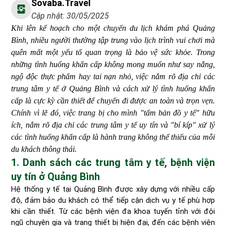
Sovaba.travel
Cập nhật: 30/05/2025
Khi lên kế hoạch cho một chuyến du lịch khám phá Quảng
Bình, nhiều người thường tập trung vào lịch trình vui chơi mà
quên mất một yếu tố quan trọng là bảo vệ sức khỏe. Trong
những tình huống khẩn cấp không mong muốn như say nắng,
ngộ độc thực phẩm hay tai nạn nhỏ, việc nắm rõ địa chỉ các
trung tâm y tế ở Quảng Bình và cách xử lý tình huống khẩn
cấp là cực kỳ cần thiết để chuyến đi được an toàn và trọn vẹn.
Chính vì lẽ đó, việc trang bị cho mình "tấm bản đồ y tế" hữu
ích, nắm rõ địa chỉ các trung tâm y tế uy tín và "bí kíp" xử lý
các tình huống khẩn cấp là hành trang không thể thiếu của mỗi
du khách thông thái.
1. Danh sách các trung tâm y tế, bệnh viện
uy tín ở Quảng Bình
Hệ thống y tế tại Quảng Bình được xây dựng với nhiều cấp
độ, đảm bảo du khách có thể tiếp cận dịch vụ y tế phù hợp
khi cần thiết. Từ các bệnh viện đa khoa tuyến tỉnh với đội
ngũ chuyên gia và trang thiết bị hiện đại, đến các bệnh viện