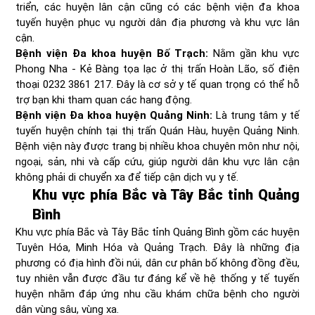
triển, các huyện lân cận cũng có các bệnh viện đa khoa
tuyến huyện phục vụ người dân địa phương và khu vực lân
cận.
Bệnh viện Đa khoa huyện Bố Trạch:
Nằm gần khu vực
Phong Nha - Kẻ Bàng tọa lạc ở thị trấn Hoàn Lão, số điện
thoại 0232 3861 217. Đây là cơ sở y tế quan trọng có thể hỗ
trợ bạn khi tham quan các hang động.
Bệnh viện Đa khoa huyện Quảng Ninh:
Là trung tâm y tế
tuyến huyện chính tại thị trấn Quán Hàu, huyện Quảng Ninh.
Bệnh viện này được trang bị nhiều khoa chuyên môn như nội,
ngoại, sản, nhi và cấp cứu, giúp người dân khu vực lân cận
không phải di chuyển xa để tiếp cận dịch vụ y tế.
Khu vực phía Bắc và Tây Bắc tỉnh Quảng
Bình
Khu vực phía Bắc và Tây Bắc tỉnh Quảng Bình gồm các huyện
Tuyên Hóa, Minh Hóa và Quảng Trạch. Đây là những địa
phương có địa hình đồi núi, dân cư phân bố không đồng đều,
tuy nhiên vẫn được đầu tư đáng kể về hệ thống y tế tuyến
huyện nhằm đáp ứng nhu cầu khám chữa bệnh cho người
dân vùng sâu, vùng xa.