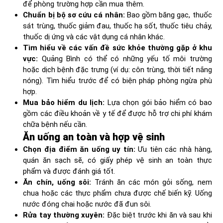
để phòng trường hợp cần mua thêm.
Chuẩn bị bộ sơ cứu cá nhân:
Bao gồm băng gạc, thuốc
sát trùng, thuốc giảm đau, thuốc hạ sốt, thuốc tiêu chảy,
thuốc dị ứng và các vật dụng cá nhân khác.
Tìm hiểu về các vấn đề sức khỏe thường gặp ở khu
vực:
Quảng Bình có thể có những yếu tố môi trường
hoặc dịch bệnh đặc trưng (ví dụ: côn trùng, thời tiết nắng
nóng). Tìm hiểu trước để có biện pháp phòng ngừa phù
hợp.
Mua bảo hiểm du lịch:
Lựa chọn gói bảo hiểm có bao
gồm các điều khoản về y tế để được hỗ trợ chi phí khám
chữa bệnh nếu cần.
Ăn uống an toàn và hợp vệ sinh
Chọn địa điểm ăn uống uy tín:
Ưu tiên các nhà hàng,
quán ăn sạch sẽ, có giấy phép vệ sinh an toàn thực
phẩm và được đánh giá tốt.
Ăn chín, uống sôi:
Tránh ăn các món gỏi sống, nem
chua hoặc các thực phẩm chưa được chế biến kỹ. Uống
nước đóng chai hoặc nước đã đun sôi.
Rửa tay thường xuyên:
Đặc biệt trước khi ăn và sau khi