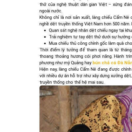
thở của nghệ thuật dân gian Việt – xứng đán
ngoài nước.
Không chỉ là nơi sản xuất, làng chiếu Cẩm Nê 
nghề dệt truyền thống Việt Nam hơn 500 năm. K
Quan sát nghệ nhân dệt chiếu ngay tại khu
Trải nghiệm tự tay dệt thử dưới sự hướng d
Mua chiếu thủ công chính gốc làm quà cho
Thời điểm lý tưởng để tham quan là từ tháng
thoang thoảng hương cói phơi nắng. Hành trì
phương như mỳ Quảng hay
bún chả cá Đà Nẵ
Hiện nay, làng chiếu Cẩm Nê đang được chính 
với nhiều dự án hỗ trợ như xây dựng xưởng dệt,
truyền thống cho thế hệ mai sau.