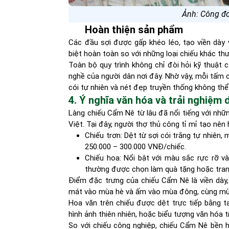
Ảnh: Công đo
Hoàn thiện sản phẩm
Các đầu sợi được gấp khéo léo, tạo viền dày 
biệt hoàn toàn so với những loại chiếu khác thư
Toàn bộ quy trình không chỉ đòi hỏi kỹ thuật 
nghề của người dân nơi đây. Nhờ vậy, mỗi tấm
cói tự nhiên và nét đẹp truyền thống không thể
4. Ý nghĩa văn hóa và trải nghiệm 
Làng chiếu Cẩm Nê từ lâu đã nổi tiếng với n
Việt. Tại đây, người thợ thủ công tỉ mỉ tạo nên
Chiếu trơn: Dệt từ sợi cói trắng tự nhiê
250.000 – 300.000 VNĐ/chiếc.
Chiếu hoa: Nổi bật với màu sắc rực rỡ v
thường được chọn làm quà tặng hoặc trang
Điểm đặc trưng của chiếu Cẩm Nê là viền dày
mát vào mùa hè và ấm vào mùa đông, cùng mùi 
Hoa văn trên chiếu được dệt trực tiếp bằng ta
hình ảnh thiên nhiên, hoặc biểu tượng văn hóa t
So với chiếu công nghiệp, chiếu Cẩm Nê bền h