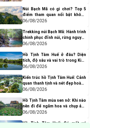
Núi Bạch Mã có gì chơi? Top 5
điểm tham quan nổi bật không
thể bỏ qua
06/08/2026
Trekking núi Bạch Mã: Hành trình
chinh phục đỉnh núi, rừng nguyên
sinh & thác nước tuyệt đẹp
06/08/2026
Hồ Tịnh Tâm Huế ở đâu? Diện
tích, độ sâu và vai trò trong Kinh
thành Huế xưa
06/08/2026
Kiến trúc hồ Tịnh Tâm Huế: Cảnh
quan thanh tịnh và nét đẹp hoàng
cung xưa
06/08/2026
Hồ Tịnh Tâm mùa sen nở: Khi nào
nên đi để ngắm hoa và chụp ảnh
đẹp nhất?
06/08/2026
Hồ Tịnh Tâm Huế: Có mất vé