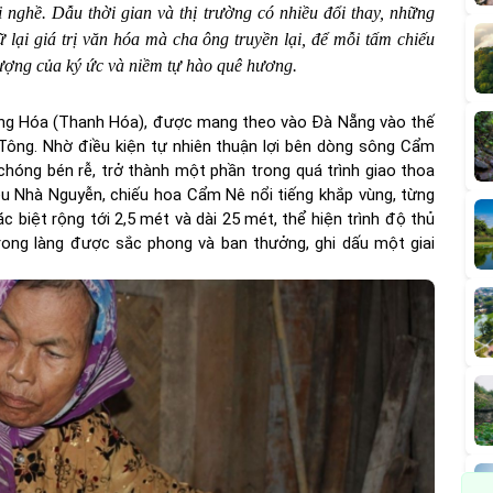
nghề. Dẫu thời gian và thị trường có nhiều đổi thay, những
ữ lại giá trị văn hóa mà cha ông truyền lại, để mỗi tấm chiếu
 tượng của ký ức và niềm tự hào quê hương.
ng Hóa (Thanh Hóa), được mang theo vào Đà Nẵng vào thế
Tông. Nhờ điều kiện tự nhiên thuận lợi bên dòng sông Cẩm
hóng bén rễ, trở thành một phần trong quá trình giao thoa
ều Nhà Nguyễn, chiếu hoa Cẩm Nê nổi tiếng khắp vùng, từng
 biệt rộng tới 2,5 mét và dài 25 mét, thể hiện trình độ thủ
trong làng được sắc phong và ban thưởng, ghi dấu một giai