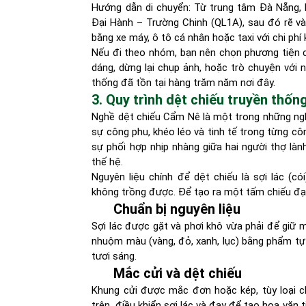
Hướng dẫn di chuyển: Từ trung tâm Đà Nẵng,
Đại Hành – Trường Chinh (QL1A), sau đó rẽ v
bằng xe máy, ô tô cá nhân hoặc taxi với chi phí 
Nếu đi theo nhóm, bạn nên chọn phương tiện
dáng, dừng lại chụp ảnh, hoặc trò chuyện với 
thống đã tồn tại hàng trăm năm nơi đây.
3. Quy trình dệt chiếu truyền thốn
Nghề dệt chiếu Cẩm Nê là một trong những nghề
sự công phu, khéo léo và tinh tế trong từng c
sự phối hợp nhịp nhàng giữa hai người thợ lành
thế hệ.
Nguyên liệu chính để dệt chiếu là sợi lác (c
không trồng được. Để tạo ra một tấm chiếu đạt 
Chuẩn bị nguyên liệu
Sợi lác được gặt và phơi khô vừa phải để giữ m
nhuộm màu (vàng, đỏ, xanh, lục) bằng phẩm tự
tươi sáng.
Mắc cửi và dệt chiếu
Khung cửi được mắc đơn hoặc kép, tùy loại ch
trên, điều khiển sợi lác và đay để tạo hoa văn t