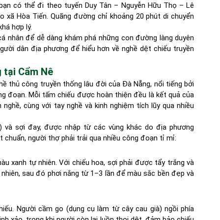
 bạn có thể đi theo tuyến Duy Tân – Nguyễn Hữu Thọ – Lê
ào xã Hòa Tiến. Quãng đường chỉ khoảng 20 phút di chuyển
khá hợp lý.
 cá nhân để dễ dàng khám phá những con đường làng duyên
người dân địa phương để hiểu hơn về nghề dệt chiếu truyền
g tại Cẩm Nê
 thủ công truyền thống lâu đời của Đà Nẵng, nổi tiếng bởi
ông đoạn. Mỗi tấm chiếu được hoàn thiện đều là kết quả của
 nghề, cùng với tay nghề và kinh nghiệm tích lũy qua nhiều
ói) và sợi đay, được nhập từ các vùng khác do địa phương
chuẩn, người thợ phải trải qua nhiều công đoạn tỉ mỉ:
àu xanh tự nhiên. Với chiếu hoa, sợi phải được tẩy trắng và
 nhiên, sau đó phơi nắng từ 1–3 lần để màu sắc bền đẹp và
iếu. Người cầm go (dụng cụ làm từ cây cau già) ngồi phía
inh xảo, trong khi người còn lại luồn thoi dệt, đảm bảo chiếu