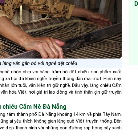
D
g làng vẫn gắn bó với nghề dệt chiếu
nghề nhộn nhịp với hàng trăm hộ dệt chiếu, sản phẩm xuất
ng xã hội đã khiến nghề truyền thống dần mai một. Hiện nay,
hân lớn tuổi, vẫn kiên trì giữ nghề. Dẫu vậy, làng chiếu Cẩm
n hóa Việt, nơi giá trị lao động và tinh thần gìn giữ truyền
àng chiếu Cẩm Nê Đà Nẵng
rung tâm thành phố Đà Nẵng khoảng 14 km về phía Tây Nam,
ng ai yêu thích không gian làng quê Việt truyền thống. Bên
vẻ đẹp thanh bình với những con đường rợp bóng cây xanh