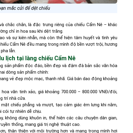
ạn mắc cửi để dệt chiếu
và chắc chắn, là đặc trưng riêng của chiếu Cẩm Nê – khác
ờng chỉ in hoa sau khi dệt trắng.
cao và sự kiên nhẫn, mà còn thể hiện tâm huyết và tình yêu
 chiếu Cẩm Nê đều mang trong mình độ bền vượt trội, hương
 pha lẫn.
du lịch tại làng chiếu Cẩm Nê
hững sản phẩm độc đáo, bền đẹp và đậm đà bản sắc văn hóa
 hai dòng sản phẩm chính:
n, mang vẻ đẹp mộc mạc, thanh nhã. Giá bán dao động khoảng
à hoa văn tinh xảo, giá khoảng 700.000 – 800.000 VNĐ/đôi,
 trí nhà cửa.
, mặt chiếu phẳng và mượt, tạo cảm giác êm lưng khi nằm,
cói tự nhiên dễ chịu.
y, không dùng khuôn in, thể hiện các câu chuyện dân gian,
ruyền thống, mang giá trị nghệ thuật cao.
ơn, thân thiện với môi trường hơn và mang trong mình hơi