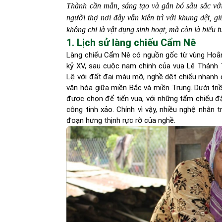
Thành cần mẫn, sáng tạo và gắn bó sâu sắc với 
người thợ nơi đây vẫn kiên trì với khung dệt, gi
không chỉ là vật dụng sinh hoạt, mà còn là biểu
1. Lịch sử làng chiếu Cẩm Nê
Làng chiếu Cẩm Nê có nguồn gốc từ vùng Hoằ
kỷ XV, sau cuộc nam chinh của vua Lê Thánh 
Lệ với đất đai màu mỡ, nghề dệt chiếu nhanh c
văn hóa giữa miền Bắc và miền Trung. Dưới tri
được chọn để tiến vua, với những tấm chiếu đặc
công tinh xảo. Chính vì vậy, nhiều nghệ nhân 
đoạn hưng thịnh rực rỡ của nghề.