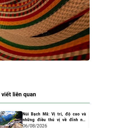
 viết liên quan
Núi Bạch Mã: Vị trí, độ cao và
những điều thú vị về đỉnh núi
huyền thoại xứ Huế
06/08/2026