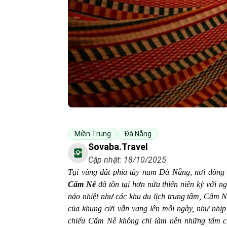
Miền Trung
Đà Nẵng
Sovaba.travel
Cập nhật: 18/10/2025
Tại vùng đất phía tây nam Đà Nẵng, nơi dòn
Cẩm Nê
đã tồn tại hơn nửa thiên niên kỷ với n
náo nhiệt như các khu du lịch trung tâm, Cẩm N
của khung cửi vẫn vang lên mỗi ngày, như nhịp
chiếu Cẩm Nê không chỉ làm nên những tấm c