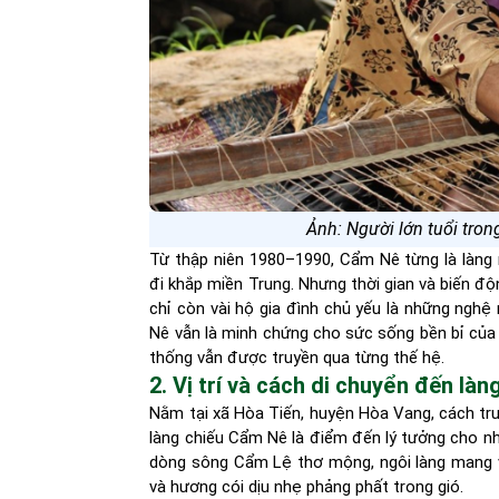
Ảnh: Người lớn tuổi tron
Từ thập niên 1980–1990, Cẩm Nê từng là làng 
đi khắp miền Trung. Nhưng thời gian và biến độ
chỉ còn vài hộ gia đình chủ yếu là những nghệ n
Nê vẫn là minh chứng cho sức sống bền bỉ của vă
thống vẫn được truyền qua từng thế hệ.
2. Vị trí và cách di chuyển đến l
Nằm tại xã Hòa Tiến, huyện Hòa Vang, cách t
làng chiếu Cẩm Nê là điểm đến lý tưởng cho nhữ
dòng sông Cẩm Lệ thơ mộng, ngôi làng mang 
và hương cói dịu nhẹ phảng phất trong gió.