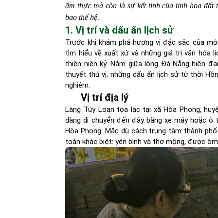
ẩm thực mà còn là sự kết tinh của tinh hoa đất 
bao thế hệ.
1. Vị trí và dấu ấn lịch sử
Trước khi khám phá hương vị đặc sắc của món
tìm hiểu về xuất xứ và những giá trị văn hóa l
thiên niên kỷ. Nằm giữa lòng Đà Nẵng hiện đạ
thuyết thú vị, những dấu ấn lịch sử từ thời H
nghiêm.
Vị trí địa lý
Làng Túy Loan tọa lạc tại xã Hòa Phong, huy
dàng di chuyển đến đây bằng xe máy hoặc ô t
Hòa Phong. Mặc dù cách trung tâm thành phố
toàn khác biệt: yên bình và thơ mộng, được ôm