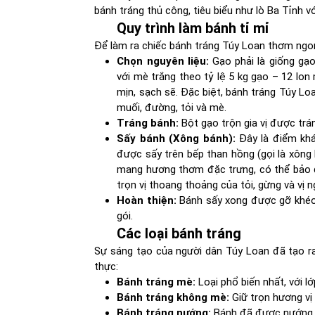
bánh tráng thủ công, tiêu biểu như lò Ba Tỉnh 
Quy trình làm bánh tỉ mỉ
Để làm ra chiếc bánh tráng Túy Loan thơm ngon
Chọn nguyên liệu:
Gạo phải là giống gạo
với mè trắng theo tỷ lệ 5 kg gạo – 12 lo
mịn, sạch sẽ. Đặc biệt, bánh tráng Túy Lo
muối, đường, tỏi và mè.
Tráng bánh:
Bột gạo trộn gia vị được trá
Sấy bánh (Xông bánh):
Đây là điểm khá
được sấy trên bếp than hồng (gọi là xông 
mang hương thơm đặc trưng, có thể bảo 
trọn vị thoang thoảng của tỏi, gừng và vị 
Hoàn thiện:
Bánh sấy xong được gỡ khéo 
gói.
Các loại bánh tráng
Sự sáng tạo của người dân Túy Loan đã tạo ra
thực:
Bánh tráng mè:
Loại phổ biến nhất, với l
Bánh tráng không mè:
Giữ trọn hương vị 
Bánh tráng nướng:
Bánh đã được nướng s