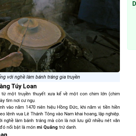
D
ếng với nghề làm bánh tráng gia truyền
Làng Túy Loan
 từ một truyền thuyết xưa kể về một con chim lớn (chim
ày tìm nơi cư ngụ.
ành vào năm 1470 niên hiệu Hồng Đức, khi năm vị tiền hiền
eo lệnh vua Lê Thánh Tông vào Nam khai hoang, lập nghiệp.
i nghề làm bánh tráng mà còn là nơi lưu giữ nhiều nét văn
 đó nổi bật là món
mì Quảng
trứ danh.
oan