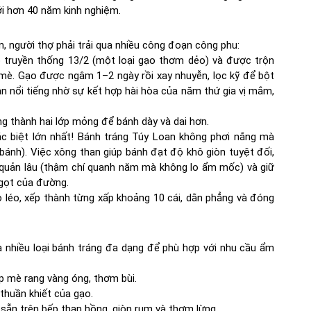
với hơn 40 năm kinh nghiệm.
, người thợ phải trải qua nhiều công đoạn công phu:
 truyền thống 13/2 (một loại gạo thơm dẻo) và được trộn
n mè. Gạo được ngâm 1–2 ngày rồi xay nhuyễn, lọc kỹ để bột
an nổi tiếng nhờ sự kết hợp hài hòa của năm thứ gia vị mắm,
ng thành hai lớp mỏng để bánh dày và dai hơn.
c biệt lớn nhất! Bánh tráng Túy Loan không phơi nắng mà
bánh). Việc xông than giúp bánh đạt độ khô giòn tuyệt đối,
quản lâu (thậm chí quanh năm mà không lo ẩm mốc) và giữ
ngọt của đường.
léo, xếp thành từng xấp khoảng 10 cái, dằn phẳng và đóng
 nhiều loại bánh tráng đa dạng để phù hợp với nhu cầu ẩm
ớp mè rang vàng óng, thơm bùi.
thuần khiết của gạo.
ẵn trên bếp than hồng, giòn rụm và thơm lừng.