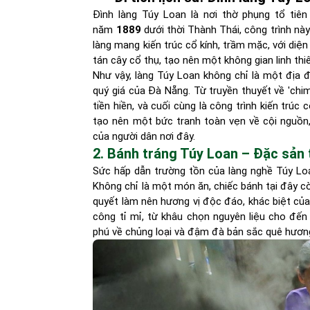
Đình làng Túy Loan là nơi thờ phụng tổ tiên
năm
1889
dưới thời Thành Thái, công trình n
làng mang kiến trúc cổ kính, trầm mặc, với diệ
tán cây cổ thụ, tạo nên một không gian linh thiên
Như vậy, làng Túy Loan không chỉ là một địa 
quý giá của Đà Nẵng. Từ truyền thuyết về 'chi
tiền hiền, và cuối cùng là công trình kiến trúc 
tạo nên một bức tranh toàn vẹn về cội nguồn,
của người dân nơi đây.
2. Bánh tráng Túy Loan – Đặc sản
Sức hấp dẫn trường tồn của làng nghề Túy Lo
Không chỉ là một món ăn, chiếc bánh tại đây cò
quyết làm nên hương vị độc đáo, khác biệt của
công tỉ mỉ, từ khâu chọn nguyên liệu cho đến
phú về chủng loại và đậm đà bản sắc quê hươn