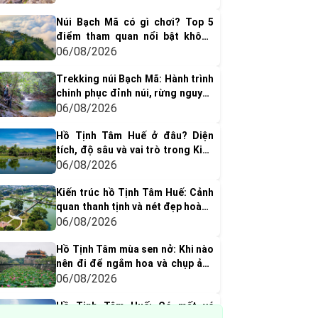
Núi Bạch Mã có gì chơi? Top 5
điểm tham quan nổi bật không
thể bỏ qua
06/08/2026
Trekking núi Bạch Mã: Hành trình
chinh phục đỉnh núi, rừng nguyên
sinh & thác nước tuyệt đẹp
06/08/2026
Hồ Tịnh Tâm Huế ở đâu? Diện
tích, độ sâu và vai trò trong Kinh
thành Huế xưa
06/08/2026
Kiến trúc hồ Tịnh Tâm Huế: Cảnh
quan thanh tịnh và nét đẹp hoàng
cung xưa
06/08/2026
Hồ Tịnh Tâm mùa sen nở: Khi nào
nên đi để ngắm hoa và chụp ảnh
đẹp nhất?
06/08/2026
Hồ Tịnh Tâm Huế: Có mất vé