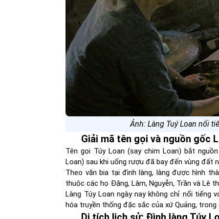
Ảnh: Làng Tuý Loan nổi ti
Giải mã tên gọi và nguồn gốc 
Tên gọi Túy Loan (say chim Loan) bắt nguồn
Loan) sau khi uống rượu đã bay đến vùng đất n
Theo văn bia tại đình làng, làng được hình th
thuộc các họ Đặng, Lâm, Nguyễn, Trần và Lê th
Làng Túy Loan ngày nay không chỉ nổi tiếng vớ
hóa truyền thống đặc sắc của xứ Quảng, trong
Di tích lịch sử: Đình làng Túy L