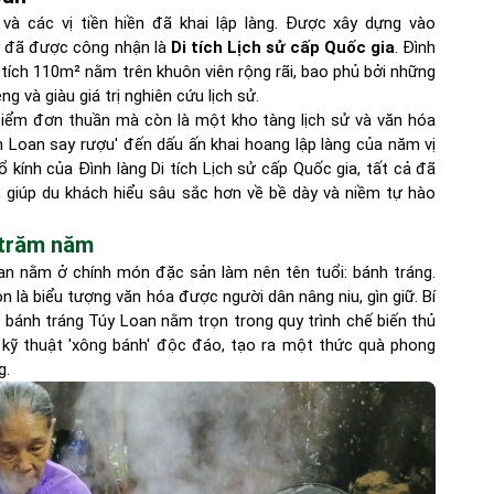
 và các vị tiền hiền đã khai lập làng. Được xây dựng vào
ày đã được công nhận là
Di tích Lịch sử cấp Quốc gia
. Đình
n tích 110m² nằm trên khuôn viên rộng rãi, bao phủ bởi những
g và giàu giá trị nghiên cứu lịch sử.
điểm đơn thuần mà còn là một kho tàng lịch sử và văn hóa
m Loan say rượu' đến dấu ấn khai hoang lập làng của năm vị
cổ kính của Đình làng Di tích Lịch sử cấp Quốc gia, tất cả đã
 giúp du khách hiểu sâu sắc hơn về bề dày và niềm tự hào
 trăm năm
an nằm ở chính món đặc sản làm nên tên tuổi: bánh tráng.
n là biểu tượng văn hóa được người dân nâng niu, gìn giữ. Bí
 bánh tráng Túy Loan nằm trọn trong quy trình chế biến thủ
 kỹ thuật 'xông bánh' độc đáo, tạo ra một thức quà phong
g.