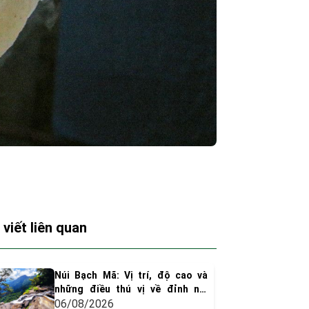
 viết liên quan
Núi Bạch Mã: Vị trí, độ cao và
những điều thú vị về đỉnh núi
huyền thoại xứ Huế
06/08/2026