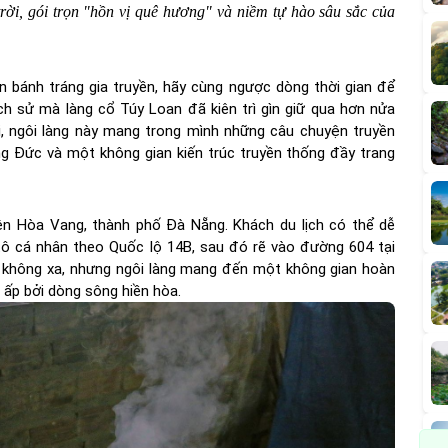
trời, gói trọn "hồn vị quê hương" và niềm tự hào sâu sắc của
 bánh tráng gia truyền, hãy cùng ngược dòng thời gian để
ịch sử mà làng cổ Túy Loan đã kiên trì gìn giữ qua hơn nửa
i, ngôi làng này mang trong mình những câu chuyện truyền
ồng Đức và một không gian kiến trúc truyền thống đầy trang
ện Hòa Vang, thành phố Đà Nẵng. Khách du lịch có thể dễ
ô cá nhân theo Quốc lộ 14B, sau đó rẽ vào đường 604 tại
 không xa, nhưng ngôi làng mang đến một không gian hoàn
 ấp bởi dòng sông hiền hòa.