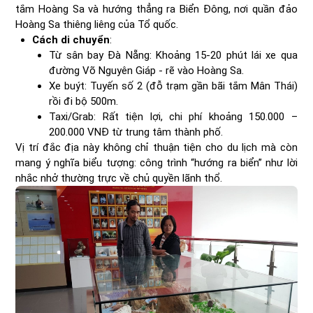
tắm Hoàng Sa và hướng thẳng ra Biển Đông, nơi quần đảo
Hoàng Sa thiêng liêng của Tổ quốc.
Cách di chuyển
:
Từ sân bay Đà Nẵng: Khoảng 15-20 phút lái xe qua
đường Võ Nguyên Giáp - rẽ vào Hoàng Sa.
Xe buýt: Tuyến số 2 (đỗ trạm gần bãi tắm Mân Thái)
rồi đi bộ 500m.
Taxi/Grab: Rất tiện lợi, chi phí khoảng 150.000 –
200.000 VNĐ từ trung tâm thành phố.
Vị trí đắc địa này không chỉ thuận tiện cho du lịch mà còn
mang ý nghĩa biểu tượng: công trình “hướng ra biển” như lời
nhắc nhở thường trực về chủ quyền lãnh thổ.