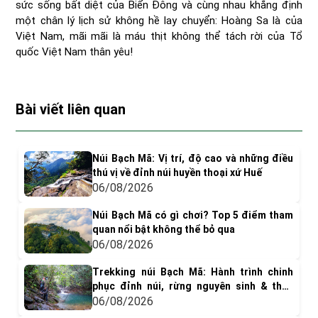
sức sống bất diệt của Biển Đông và cùng nhau khẳng định
một chân lý lịch sử không hề lay chuyển: Hoàng Sa là của
Việt Nam, mãi mãi là máu thịt không thể tách rời của Tổ
quốc Việt Nam thân yêu!
Bài viết liên quan
Núi Bạch Mã: Vị trí, độ cao và những điều
thú vị về đỉnh núi huyền thoại xứ Huế
06/08/2026
Núi Bạch Mã có gì chơi? Top 5 điểm tham
quan nổi bật không thể bỏ qua
06/08/2026
Trekking núi Bạch Mã: Hành trình chinh
phục đỉnh núi, rừng nguyên sinh & thác
nước tuyệt đẹp
06/08/2026