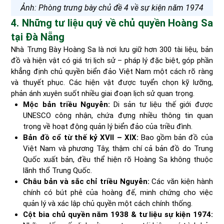
Ảnh: Phòng trưng bày chủ đề 4 về sự kiện năm 1974
4. Những tư liệu quý về chủ quyền Hoàng Sa
tại Đà Nẵng
Nhà Trưng Bày Hoàng Sa là nơi lưu giữ hơn 300 tài liệu, bản
đồ và hiện vật có giá trị lịch sử – pháp lý đặc biệt, góp phần
khẳng định chủ quyền biển đảo Việt Nam một cách rõ ràng
và thuyết phục. Các hiện vật được tuyển chọn kỹ lưỡng,
phản ánh xuyên suốt nhiều giai đoạn lịch sử quan trọng.
Mộc bản triều Nguyễn:
Di sản tư liệu thế giới được
UNESCO công nhận, chứa đựng nhiều thông tin quan
trọng về hoạt động quản lý biển đảo của triều đình.
Bản đồ cổ từ thế kỷ XVII – XIX:
Bao gồm bản đồ của
Việt Nam và phương Tây, thậm chí cả bản đồ do Trung
Quốc xuất bản, đều thể hiện rõ Hoàng Sa không thuộc
lãnh thổ Trung Quốc.
Châu bản và sắc chỉ triều Nguyễn:
Các văn kiện hành
chính có bút phê của hoàng đế, minh chứng cho việc
quản lý và xác lập chủ quyền một cách chính thống.
Cột bia chủ quyền năm 1938 & tư liệu sự kiện 1974: