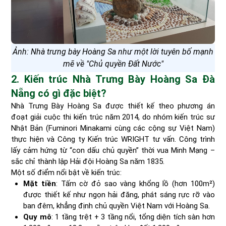
Ảnh: Nhà trưng bày Hoàng Sa như một lời tuyên bố mạnh
mẽ về "Chủ quyền Đất Nước"
2. Kiến trúc Nhà Trưng Bày Hoàng Sa Đà
Nẵng có gì đặc biệt?
Nhà Trưng Bày Hoàng Sa được thiết kế theo phương án
đoạt giải cuộc thi kiến trúc năm 2014, do nhóm kiến trúc sư
Nhật Bản (Fuminori Minakami cùng các cộng sự Việt Nam)
thực hiện và Công ty Kiến trúc WRIGHT tư vấn. Công trình
lấy cảm hứng từ “con dấu chủ quyền” thời vua Minh Mạng –
sắc chỉ thành lập Hải đội Hoàng Sa năm 1835.
Một số điểm nổi bật về kiến trúc:
Mặt tiền
: Tấm cờ đỏ sao vàng khổng lồ (hơn 100m²)
được thiết kế như ngọn hải đăng, phát sáng rực rỡ vào
ban đêm, khẳng định chủ quyền Việt Nam với Hoàng Sa.
Quy mô
: 1 tầng trệt + 3 tầng nổi, tổng diện tích sàn hơn