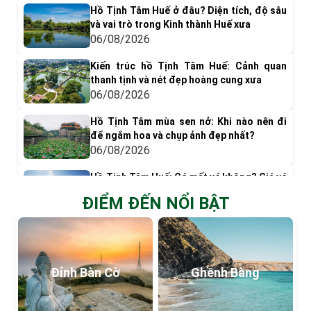
Hồ Tịnh Tâm Huế ở đâu? Diện tích, độ sâu
và vai trò trong Kinh thành Huế xưa
06/08/2026
Kiến trúc hồ Tịnh Tâm Huế: Cảnh quan
thanh tịnh và nét đẹp hoàng cung xưa
06/08/2026
Hồ Tịnh Tâm mùa sen nở: Khi nào nên đi
để ngắm hoa và chụp ảnh đẹp nhất?
06/08/2026
Hồ Tịnh Tâm Huế: Có mất vé không? Giá vé
& Kinh nghiệm tham quan
ĐIỂM ĐẾN NỔI BẬT
05/08/2026
Có gì chơi ở phá Tam Giang? Top 9 trải
nghiệm nên thử
05/08/2026
Đỉnh Bàn Cờ
Ghềnh Bàng
Khám phá Đầm Chuồn: Vẻ đẹp bình yên
giữa Phá Tam Giang