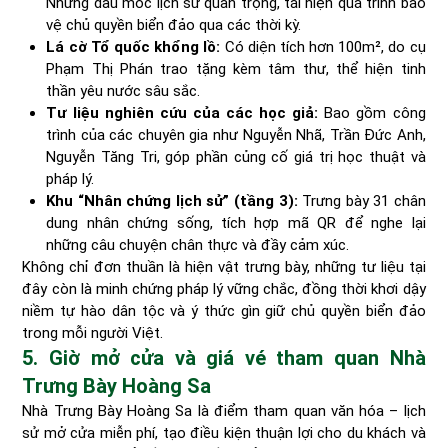
Những dấu mốc lịch sử quan trọng, tái hiện quá trình bảo
vệ chủ quyền biển đảo qua các thời kỳ.
Lá cờ Tổ quốc khổng lồ:
Có diện tích hơn 100m², do cụ
Phạm Thị Phán trao tặng kèm tâm thư, thể hiện tinh
thần yêu nước sâu sắc.
Tư liệu nghiên cứu của các học giả:
Bao gồm công
trình của các chuyên gia như Nguyễn Nhã, Trần Đức Anh,
Nguyễn Tăng Tri, góp phần củng cố giá trị học thuật và
pháp lý.
Khu “Nhân chứng lịch sử” (tầng 3):
Trưng bày 31 chân
dung nhân chứng sống, tích hợp mã QR để nghe lại
những câu chuyện chân thực và đầy cảm xúc.
Không chỉ đơn thuần là hiện vật trưng bày, những tư liệu tại
đây còn là minh chứng pháp lý vững chắc, đồng thời khơi dậy
niềm tự hào dân tộc và ý thức gìn giữ chủ quyền biển đảo
trong mỗi người Việt.
5. Giờ mở cửa và giá vé tham quan Nhà
Trưng Bày Hoàng Sa
Nhà Trưng Bày Hoàng Sa là điểm tham quan văn hóa – lịch
sử mở cửa miễn phí, tạo điều kiện thuận lợi cho du khách và