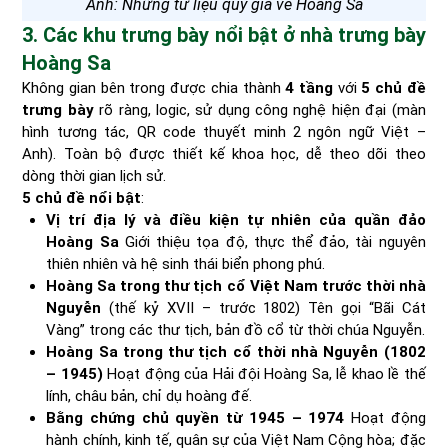
Ảnh: Những tư liệu quý giá về Hoàng Sa
3. Các khu trưng bày nổi bật ở nhà trưng bày
Hoàng Sa
Không gian bên trong được chia thành
4 tầng
với
5 chủ đề
trưng bày
rõ ràng, logic, sử dụng công nghệ hiện đại (màn
hình tương tác, QR code thuyết minh 2 ngôn ngữ Việt –
Anh). Toàn bộ được thiết kế khoa học, dễ theo dõi theo
dòng thời gian lịch sử.
5 chủ đề nổi bật
:
Vị trí địa lý và điều kiện tự nhiên của quần đảo
Hoàng Sa
Giới thiệu tọa độ, thực thể đảo, tài nguyên
thiên nhiên và hệ sinh thái biển phong phú.
Hoàng Sa trong thư tịch cổ Việt Nam trước thời nhà
Nguyễn
(thế kỷ XVII – trước 1802) Tên gọi “Bãi Cát
Vàng” trong các thư tịch, bản đồ cổ từ thời chúa Nguyễn.
Hoàng Sa trong thư tịch cổ thời nhà Nguyễn (1802
– 1945)
Hoạt động của Hải đội Hoàng Sa, lễ khao lề thế
lính, châu bản, chỉ dụ hoàng đế.
Bằng chứng chủ quyền từ 1945 – 1974
Hoạt động
hành chính, kinh tế, quân sự của Việt Nam Cộng hòa; đặc