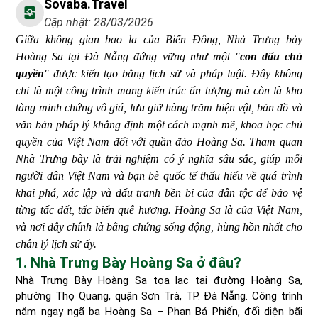
Sovaba.travel
Cập nhật: 28/03/2026
Giữa không gian bao la của Biển Đông, Nhà Trưng bày
Hoàng Sa tại Đà Nẵng đứng vững như một "
con dấu chủ
quyền
" được kiến tạo bằng lịch sử và pháp luật. Đây không
chỉ là một công trình mang kiến trúc ấn tượng mà còn là kho
tàng minh chứng vô giá, lưu giữ hàng trăm hiện vật, bản đồ và
văn bản pháp lý khẳng định một cách mạnh mẽ, khoa học chủ
quyền của Việt Nam đối với quần đảo Hoàng Sa. Tham quan
Nhà Trưng bày là trải nghiệm có ý nghĩa sâu sắc, giúp mỗi
người dân Việt Nam và bạn bè quốc tế thấu hiểu về quá trình
khai phá, xác lập và đấu tranh bền bỉ của dân tộc để bảo vệ
từng tấc đất, tấc biển quê hương. Hoàng Sa là của Việt Nam,
và nơi đây chính là bằng chứng sống động, hùng hồn nhất cho
chân lý lịch sử ấy.
1. Nhà Trưng Bày Hoàng Sa ở đâu?
Nhà Trưng Bày Hoàng Sa tọa lạc tại đường Hoàng Sa,
phường Thọ Quang, quận Sơn Trà, TP. Đà Nẵng. Công trình
nằm ngay ngã ba Hoàng Sa – Phan Bá Phiến, đối diện bãi