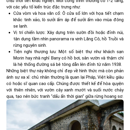
chịu thời tiết khắc nghiệt. Mỗi công trình thường có 1-2 tầng,
với các yếu tố kiến trúc đặc trưng như:
Cửa vòm và hoa văn cổ: Ô cửa sổ lớn với họa tiết chạm
khắc tinh xảo, lò sưởi ấm áp để sưởi ấm vào mùa đông
se lạnh.
Vị trí chiến lược: Xây dựng trên sườn đồi hoặc đỉnh núi,
tận dụng tầm nhìn panorama ra vịnh Lăng Cô, hồ Truồi và
rừng nguyên sinh.
Tiện nghi thượng lưu: Một số biệt thự như khách sạn
Morin hay nhà nghỉ Bany có hồ bơi, sân vườn và thậm chí
là hệ thống đường sá bê tông dẫn lên đỉnh từ năm 1938.
Những biệt thự này không chỉ đẹp về hình thức mà còn phản
ánh sự xa xỉ: chủ nhân thường là quan lại Pháp, Việt kiều giàu
có hoặc sĩ quan cao cấp. Chúng được thiết kế để hòa quyện
với thiên nhiên, với vườn cây xanh mướt và suối nước chảy
qua, tạo nên bức tranh "dấu ấn thời gian" giữa rừng hoang sơ.