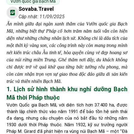
Vườn quốc gia Bạch Mã
Sovaba.travel
Cập nhật: 11/09/2025
Ẩn mình giữa đại ngàn xanh thẳm của Vườn quốc gia Bạch
Mã, những biệt thự Pháp cổ hơn trăm năm tuổi vẫn còn hiện
diện như những chứng nhân lịch sử. Không chỉ là dấu tích của
một thời kỳ vàng son, các công trình này còn mang trong mình
nét kiến trúc châu Âu tinh tế, hòa quyện cùng vẻ đẹp hoang sơ
của núi rừng miền Trung. Ghé thăm nơi đây, du khách không
chỉ được trở về quá khứ qua từng bức tường rêu phong, mà
còn cảm nhận trọn vẹn sự giao thoa độc đáo giữa di sản kiến
trúc và thiên nhiên Bạch Mã.
1. Lịch sử hình thành khu nghỉ dưỡng Bạch
Mã thời Pháp thuộc
Vườn Quốc gia Bạch Mã, với diện tích hơn 37.400 ha, được
thành lập chính thức vào năm 1991 để bảo tồn hệ sinh thái
đa dạng, nhưng câu chuyện của nó bắt đầu từ những năm
1930 dưới thời Pháp thuộc. Năm 1932, kỹ sư trưởng người
Pháp M. Girard đã phát hiện ra vùng núi Bạch Mã – một "Đà