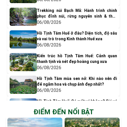
Trekking núi Bạch Mã: Hành trình chinh
phục đỉnh núi, rừng nguyên sinh & thác
nước tuyệt đẹp
06/08/2026
Hồ Tịnh Tâm Huế ở đâu? Diện tích, độ sâu
và vai trò trong Kinh thành Huế xưa
06/08/2026
Kiến trúc hồ Tịnh Tâm Huế: Cảnh quan
thanh tịnh và nét đẹp hoàng cung xưa
06/08/2026
Hồ Tịnh Tâm mùa sen nở: Khi nào nên đi
để ngắm hoa và chụp ảnh đẹp nhất?
06/08/2026
Hồ Tịnh Tâm Huế: Có mất vé không? Giá vé
& Kinh nghiệm tham quan
ĐIỂM ĐẾN NỔI BẬT
05/08/2026
Có gì chơi ở phá Tam Giang? Top 9 trải