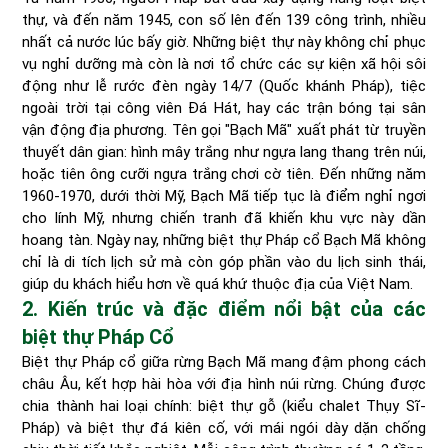
thự, và đến năm 1945, con số lên đến 139 công trình, nhiều
nhất cả nước lúc bấy giờ. Những biệt thự này không chỉ phục
vụ nghỉ dưỡng mà còn là nơi tổ chức các sự kiện xã hội sôi
động như lễ rước đèn ngày 14/7 (Quốc khánh Pháp), tiệc
ngoài trời tại công viên Đá Hát, hay các trận bóng tại sân
vận động địa phương. Tên gọi "Bạch Mã" xuất phát từ truyền
thuyết dân gian: hình mây trắng như ngựa lang thang trên núi,
hoặc tiên ông cưỡi ngựa trắng chơi cờ tiên. Đến những năm
1960-1970, dưới thời Mỹ, Bạch Mã tiếp tục là điểm nghỉ ngơi
cho lính Mỹ, nhưng chiến tranh đã khiến khu vực này dần
hoang tàn. Ngày nay, những biệt thự Pháp cổ Bạch Mã không
chỉ là di tích lịch sử mà còn góp phần vào du lịch sinh thái,
giúp du khách hiểu hơn về quá khứ thuộc địa của Việt Nam.
2. Kiến trúc và đặc điểm nổi bật của các
biệt thự Pháp Cổ
Biệt thự Pháp cổ giữa rừng Bạch Mã mang đậm phong cách
châu Âu, kết hợp hài hòa với địa hình núi rừng. Chúng được
chia thành hai loại chính: biệt thự gỗ (kiểu chalet Thụy Sĩ-
Pháp) và biệt thự đá kiên cố, với mái ngói dày dặn chống