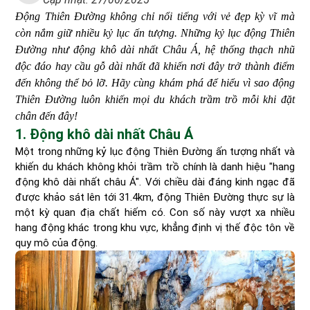
Động Thiên Đường không chỉ nổi tiếng với vẻ đẹp kỳ vĩ mà
còn nắm giữ nhiều kỷ lục ấn tượng. Những kỷ lục động Thiên
Đường như động khô dài nhất Châu Á, hệ thống thạch nhũ
độc đáo hay cầu gỗ dài nhất đã khiến nơi đây trở thành điểm
đến không thể bỏ lỡ. Hãy cùng khám phá để hiểu vì sao động
Thiên Đường luôn khiến mọi du khách trầm trồ mỗi khi đặt
chân đến đây!
1. Động khô dài nhất Châu Á
Một trong những kỷ lục động Thiên Đường ấn tượng nhất và
khiến du khách không khỏi trầm trồ chính là danh hiệu "hang
động khô dài nhất châu Á". Với chiều dài đáng kinh ngạc đã
được khảo sát lên tới 31.4km, động Thiên Đường thực sự là
một kỳ quan địa chất hiếm có. Con số này vượt xa nhiều
hang động khác trong khu vực, khẳng định vị thế độc tôn về
quy mô của động.