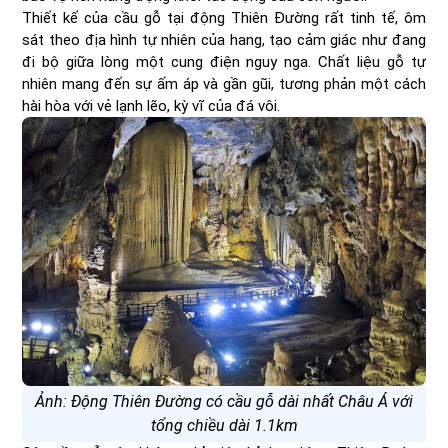
Thiết kế của cầu gỗ tại động Thiên Đường rất tinh tế, ôm
sát theo địa hình tự nhiên của hang, tạo cảm giác như đang
đi bộ giữa lòng một cung điện nguy nga. Chất liệu gỗ tự
nhiên mang đến sự ấm áp và gần gũi, tương phản một cách
hài hòa với vẻ lạnh lẽo, kỳ vĩ của đá vôi.
Ảnh: Động Thiên Đường có cầu gỗ dài nhất Châu Á với
tổng chiều dài 1.1km