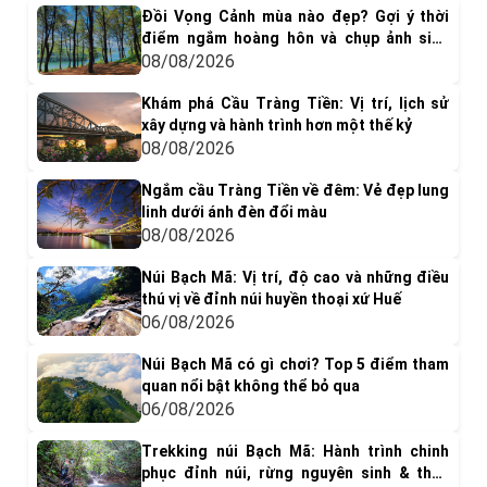
Đồi Vọng Cảnh mùa nào đẹp? Gợi ý thời
điểm ngắm hoàng hôn và chụp ảnh siêu
"dính"
08/08/2026
Khám phá Cầu Tràng Tiền: Vị trí, lịch sử
xây dựng và hành trình hơn một thế kỷ
08/08/2026
Ngắm cầu Tràng Tiền về đêm: Vẻ đẹp lung
linh dưới ánh đèn đổi màu
08/08/2026
Núi Bạch Mã: Vị trí, độ cao và những điều
thú vị về đỉnh núi huyền thoại xứ Huế
06/08/2026
Núi Bạch Mã có gì chơi? Top 5 điểm tham
quan nổi bật không thể bỏ qua
06/08/2026
Trekking núi Bạch Mã: Hành trình chinh
phục đỉnh núi, rừng nguyên sinh & thác