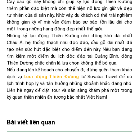
Cây cầu gỗ này không chỉ giúp kỷ lục động Thiên Đường
thêm phần đặc biệt mà còn thể hiện nỗ lực gìn giữ vẻ đẹp
tự nhiên của di sản này. Nhờ vậy, du khách có thể trải nghiệm
không gian kỳ vĩ mà vẫn đảm bảo sự bảo tồn lâu dài cho
một trong những hang động đẹp nhất thế giới.
Những kỷ lục động Thiên Đường như động khô dài nhất
Châu Á, hệ thống thạch nhũ độc đáo, cầu gỗ dài nhất đã
tạo nên sức hút đặc biệt cho điểm đến này. Nếu bạn đang
tìm kiếm một điểm du lịch độc đáo tại Quảng Bình, động
Thiên Đường chắc chắn là lựa chọn không thể bỏ qua.
Nếu đang lên kế hoạch cho chuyến đi, đừng quên tham khảo
dịch vụ
tour động Thiên Đường
từ Sovaba Travel để có
lịch trình hợp lý và tận hưởng những khoảnh khắc đáng nhớ.
Liên hệ ngay để đặt tour và sẵn sàng khám phá một trong
kỳ quan thiên nhiên ấn tượng bậc nhất Việt Nam!
Bài viết liên quan