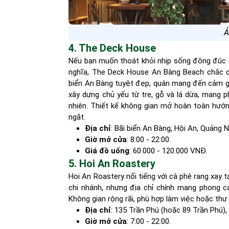
Ả
4. The Deck House
Nếu bạn muốn thoát khỏi nhịp sống đông đúc 
nghĩa, The Deck House An Bàng Beach chắc c
biển An Bàng tuyệt đẹp, quán mang đến cảm gi
xây dựng chủ yếu từ tre, gỗ và lá dừa, mang ph
nhiên. Thiết kế không gian mở hoàn toàn hướng
ngắt.
Địa chỉ
: Bãi biển An Bàng, Hội An, Quảng 
Giờ mở cửa
: 8:00 - 22:00.
Giá đồ uống
: 60.000 - 120.000 VNĐ.
5. Hoi An Roastery
Hoi An Roastery nổi tiếng với cà phê rang xay 
chi nhánh, nhưng địa chỉ chính mang phong cá
Không gian rộng rãi, phù hợp làm việc hoặc thư 
Địa chỉ
: 135 Trần Phú (hoặc 89 Trần Phú)
Giờ mở cửa
: 7:00 - 22:00.