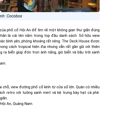
nh: Cocobox
của phố cổ Hội An để tìm về một không gian thư giãn đúng
hắn là cái tên nằm trong top đầu danh sách. Sở hữu view
ác bình yên, phóng khoáng rất riêng. The Deck House được
ong cách tropical hiện đại nhưng vẫn rất gần gũi với thiên
 ra biển giúp đón trọn ánh nắng, gió biển và bầu trời xanh
Nam.
tại chỗ, view đường phố cổ kính từ cửa sổ lớn. Quán có nhiều
ch retro với tường xanh mint và kệ trưng bày hạt cà phê.
giãn.
, Hội An, Quảng Nam.