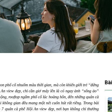
Bài
on phố cổ nhuốm màu thời gian, mà còn khiến giới trẻ “đứng
 An view đẹp, chỉ cần giơ máy lên là có ngay ảnh “sống ảo”
mộng, rooftop ngắm phố cổ lúc hoàng hôn, đến những quán cà
 không gian đều mang một nét cuốn hút rất riêng. Trong bài
p 7 quán cà phê Hội An view đẹp, nơi bạn không chỉ thưởng