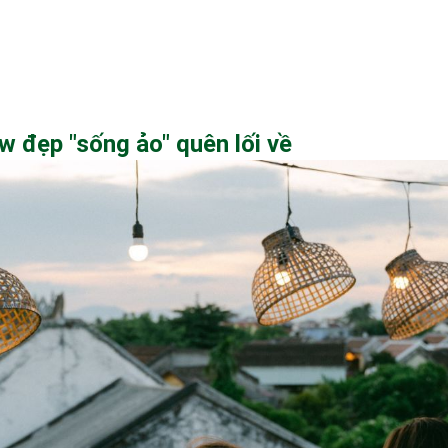
w đẹp "sống ảo" quên lối về