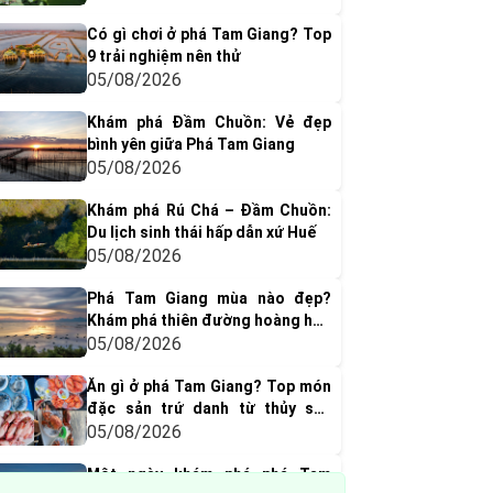
Có gì chơi ở phá Tam Giang? Top
9 trải nghiệm nên thử
05/08/2026
Khám phá Đầm Chuồn: Vẻ đẹp
bình yên giữa Phá Tam Giang
05/08/2026
Khám phá Rú Chá – Đầm Chuồn:
Du lịch sinh thái hấp dẫn xứ Huế
05/08/2026
Phá Tam Giang mùa nào đẹp?
Khám phá thiên đường hoàng hôn
đẹp nhất Huế
05/08/2026
Ăn gì ở phá Tam Giang? Top món
đặc sản trứ danh từ thủy sản
vùng nước lợ
05/08/2026
Một ngày khám phá phá Tam