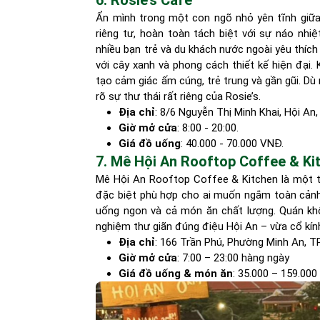
6. Rosie’s Café
Ẩn mình trong một con ngõ nhỏ yên tĩnh giữa
riêng tư, hoàn toàn tách biệt với sự náo nhi
nhiều bạn trẻ và du khách nước ngoài yêu thích
với cây xanh và phong cách thiết kế hiện đại.
tạo cảm giác ấm cúng, trẻ trung và gần gũi. Dù
rõ sự thư thái rất riêng của Rosie’s.
Địa chỉ
: 8/6 Nguyễn Thị Minh Khai, Hội A
Giờ mở cửa
: 8:00 - 20:00.
Giá đồ uống
: 40.000 - 70.000 VNĐ.
7. Mê Hội An Rooftop Coffee & Ki
Mê Hội An Rooftop Coffee & Kitchen là một t
đặc biệt phù hợp cho ai muốn ngắm toàn cảnh 
uống ngon và cả món ăn chất lượng. Quán khô
nghiệm thư giãn đúng điệu Hội An – vừa cổ kính
Địa chỉ
: 166 Trần Phú, Phường Minh An, T
Giờ mở cửa
: 7:00 – 23:00 hàng ngày
Giá đồ uống & món ăn
: 35.000 – 159.00