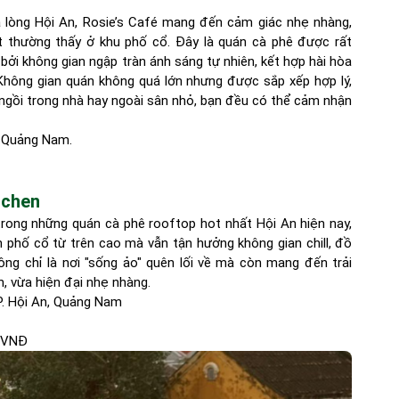
 lòng Hội An, Rosie’s Café mang đến cảm giác nhẹ nhàng,
ệt thường thấy ở khu phố cổ. Đây là quán cà phê được rất
 bởi không gian ngập tràn ánh sáng tự nhiên, kết hợp hài hòa
 Không gian quán không quá lớn nhưng được sắp xếp hợp lý,
 ngồi trong nhà hay ngoài sân nhỏ, bạn đều có thể cảm nhận
n, Quảng Nam.
tchen
rong những quán cà phê rooftop hot nhất Hội An hiện nay,
phố cổ từ trên cao mà vẫn tận hưởng không gian chill, đồ
ng chỉ là nơi "sống ảo" quên lối về mà còn mang đến trải
, vừa hiện đại nhẹ nhàng.
P. Hội An, Quảng Nam
0 VNĐ