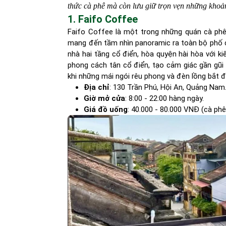
thức cà phê mà còn lưu giữ trọn vẹn những kho
1. Faifo Coffee
Faifo Coffee là một trong những quán cà phê
mang đến tầm nhìn panoramic ra toàn bộ phố 
nhà hai tầng cổ điển, hòa quyện hài hòa với k
phong cách tân cổ điển, tạo cảm giác gần gũi
khi những mái ngói rêu phong và đèn lồng bắt đ
Địa chỉ
: 130 Trần Phú, Hội An, Quảng Nam
Giờ mở cửa
: 8:00 - 22:00 hàng ngày.
Giá đồ uống
: 40.000 - 80.000 VNĐ (cà phê