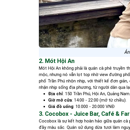
Ản
2. Mót Hội An
Mót Hội An không phải là quán cà phê truyền t
mộc, nhưng nó vẫn lọt top nhờ view đường phố 
phố Trần Phú nhộn nhịp, với thiết kế đơn giản,
nhận nhịp sống địa phương, từ người dân qua lạ
Địa chỉ
: 150 Trần Phú, Hội An, Quảng Nam
Giờ mở cửa
: 14:00 - 22:00 (mở từ chiều).
Giá đồ uống
: 10.000 - 20.000 VNĐ
3. Cocobox - Juice Bar, Café & F
Cocobox là sự kết hợp hoàn hảo giữa quán cà p
đầy màu sắc. Quán sử dụng dừa tươi làm nguyên