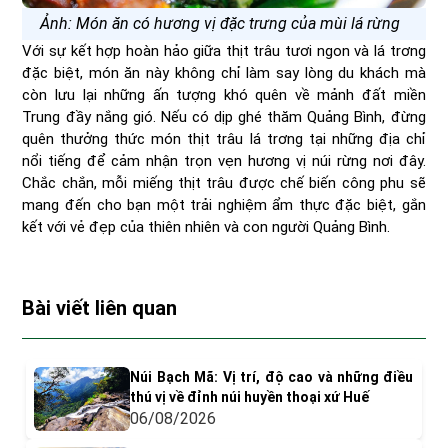
Ảnh: Món ăn có hương vị đặc trưng của mùi lá rừng
Với sự kết hợp hoàn hảo giữa thịt trâu tươi ngon và lá trơng
đặc biệt, món ăn này không chỉ làm say lòng du khách mà
còn lưu lại những ấn tượng khó quên về mảnh đất miền
Trung đầy nắng gió. Nếu có dịp ghé thăm Quảng Bình, đừng
quên thưởng thức món thịt trâu lá trơng tại những địa chỉ
nổi tiếng để cảm nhận trọn vẹn hương vị núi rừng nơi đây.
Chắc chắn, mỗi miếng thịt trâu được chế biến công phu sẽ
mang đến cho bạn một trải nghiệm ẩm thực đặc biệt, gắn
kết với vẻ đẹp của thiên nhiên và con người Quảng Bình.
Bài viết liên quan
Núi Bạch Mã: Vị trí, độ cao và những điều
thú vị về đỉnh núi huyền thoại xứ Huế
06/08/2026