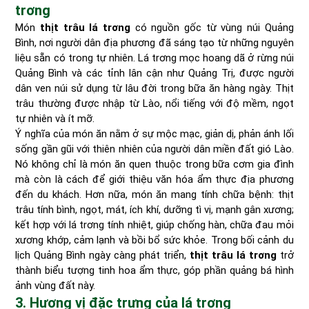
trơng
Món
thịt trâu lá trơng
có nguồn gốc từ vùng núi Quảng
Bình, nơi người dân địa phương đã sáng tạo từ những nguyên
liệu sẵn có trong tự nhiên. Lá trơng mọc hoang dã ở rừng núi
Quảng Bình và các tỉnh lân cận như Quảng Trị, được người
dân ven núi sử dụng từ lâu đời trong bữa ăn hàng ngày. Thịt
trâu thường được nhập từ Lào, nổi tiếng với độ mềm, ngọt
tự nhiên và ít mỡ.
Ý nghĩa của món ăn nằm ở sự mộc mạc, giản dị, phản ánh lối
sống gần gũi với thiên nhiên của người dân miền đất gió Lào.
Nó không chỉ là món ăn quen thuộc trong bữa cơm gia đình
mà còn là cách để giới thiệu văn hóa ẩm thực địa phương
đến du khách. Hơn nữa, món ăn mang tính chữa bệnh: thịt
trâu tính bình, ngọt, mát, ích khí, dưỡng tì vị, mạnh gân xương;
kết hợp với lá trơng tính nhiệt, giúp chống hàn, chữa đau mỏi
xương khớp, cảm lạnh và bồi bổ sức khỏe. Trong bối cảnh du
lịch Quảng Bình ngày càng phát triển,
thịt trâu lá trơng
trở
thành biểu tượng tinh hoa ẩm thực, góp phần quảng bá hình
ảnh vùng đất này.
3. Hương vị đặc trưng của lá trơng