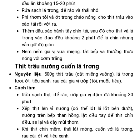
dầu ăn khoảng 15-20 phút.
Rửa sạch lá trơng, để ráo và thái nhỏ.
Phi thơm tỏi và ớt trong chảo nóng, cho thịt trâu vào
xào tái rồi vớt ra.
Thêm dầu, xào hành tây chín tái, sau đó cho thịt và lá
trơng vào đảo đều khoảng 2 phút để lá chín nhưng
vẫn giữ độ giòn.
Nêm nếm gia vị vừa miệng, tắt bếp và thưởng thức
nóng với cơm trắng.
Thịt trâu nướng cuốn lá trơng
Nguyên liệu
: 500g thịt trâu (cắt miếng vuông), lá trơng
tươi, ớt, tiêu xanh, rau cải, gia vị ướp (tỏi, muối, tiêu).
Cách làm
:
Rửa sạch thịt, để ráo, ướp gia vị đậm đà khoảng 30
phút.
Xếp thịt lên vỉ nướng (có thể lót lá lốt bên dưới),
nướng trên bếp than hồng, lật đều tay để thịt chín
đều, se lại và dậy mùi thơm.
Khi thịt chín mềm, thái lát mỏng, cuốn với lá trơng,
rau cải, ớt và tiêu xanh.