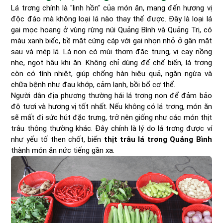
Lá trơng chính là "linh hồn" của món ăn, mang đến hương vị
độc đáo mà không loại lá nào thay thế được. Đây là loại lá
gai mọc hoang ở vùng rừng núi Quảng Bình và Quảng Trị, có
màu xanh biếc, bề mặt cứng cáp với gai nhọn nhỏ ở gân mặt
sau và mép lá. Lá non có mùi thơm đặc trưng, vị cay nồng
nhẹ, ngọt hậu khi ăn. Không chỉ dùng để chế biến, lá trơng
còn có tính nhiệt, giúp chống hàn hiệu quả, ngăn ngừa và
chữa bệnh như đau khớp, cảm lạnh, bồi bổ cơ thể.
Người dân địa phương thường hái lá trơng non để đảm bảo
độ tươi và hương vị tốt nhất. Nếu không có lá trơng, món ăn
sẽ mất đi sức hút đặc trưng, trở nên giống như các món thịt
trâu thông thường khác. Đây chính là lý do lá trơng được ví
như yếu tố then chốt, biến
thịt trâu lá trơng Quảng Bình
thành món ăn nức tiếng gần xa.