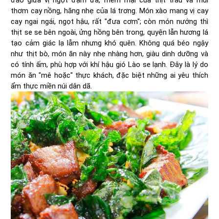
đáo giữa vị ngọt đậm đà, mềm mại của thịt trâu và mùi
thơm cay nồng, hăng nhẹ của lá trơng. Món xào mang vị cay
cay ngai ngái, ngọt hậu, rất "đưa cơm"; còn món nướng thì
thịt se se bên ngoài, ửng hồng bên trong, quyện lẫn hương lá
tạo cảm giác lạ lẫm nhưng khó quên. Không quá béo ngậy
như thịt bò, món ăn này nhẹ nhàng hơn, giàu dinh dưỡng và
có tính ấm, phù hợp với khí hậu gió Lào se lạnh. Đây là lý do
món ăn "mê hoặc" thực khách, đặc biệt những ai yêu thích
ẩm thực miền núi dân dã.