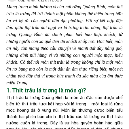
Mang trong mình hương vị của núi rừng Quảng Bình, món thịt
trâu lá trơng đã trở thành một phần không thể thiếu trong bữa
ăn và ký ức của người dân địa phương. Với sự kết hợp độc
đáo giữa thịt trâu dai ngọt và lá trơng thơm nồng, thịt trâu lá
trơng Quảng Bình đã chinh phục biết bao thực khách, từ
những người con xa quê đến du khách khắp nơi. Đặc biệt, món
ăn này còn mang theo câu chuyện về mảnh đất đầy nắng gió,
những đỉnh núi hùng vĩ và những con người mộc mạc, hiếu
khách. Có thể nói món thịt trâu lá trơng không chỉ là một món
ăn no bụng mà còn là một dấu ấn ẩm thực riêng biệt, một nét
chấm phá đầy thú vị trong bức tranh đa sắc màu của ẩm thực
miền Trung.
1. Thịt trâu lá trơng là món gì?
Thịt trâu lá trơng Quảng Bình là món ăn đặc sản được chế
biến từ thịt trâu tươi kết hợp với lá trơng – một loại lá rừng
mọc hoang dã ở vùng núi. Món ăn thường được biến tấu
thành hai phiên bản chính: thịt trâu xào lá trơng và thịt trâu
nướng cuốn lá trơng. Đây là sự hòa quyện hoàn hảo giữa