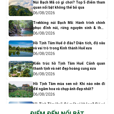
Núi Bạch Mã có gì chơi? Top 5 điểm tham
quan nổi bật không thể bỏ qua
06/08/2026
Trekking núi Bạch Mã: Hành trình chinh
phục đỉnh núi, rừng nguyên sinh & thác
nước tuyệt đẹp
06/08/2026
Hồ Tịnh Tâm Huế ở đâu? Diện tích, độ sâu
và vai trò trong Kinh thành Huế xưa
06/08/2026
Kiến trúc hồ Tịnh Tâm Huế: Cảnh quan
thanh tịnh và nét đẹp hoàng cung xưa
06/08/2026
Hồ Tịnh Tâm mùa sen nở: Khi nào nên đi
để ngắm hoa và chụp ảnh đẹp nhất?
06/08/2026
Hồ Tịnh Tâm Huế: Có mất vé không? Giá vé
& Kinh nghiệm tham quan
ĐIỂM ĐẾN NỔI BẬT