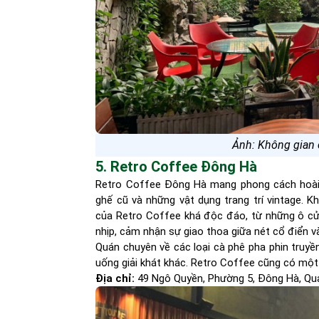
Ảnh: Không gian 
5. Retro Coffee Đông Hà
Retro Coffee Đông Hà mang phong cách hoài c
ghế cũ và những vật dụng trang trí vintage. 
của Retro Coffee khá độc đáo, từ những ô c
nhịp, cảm nhận sự giao thoa giữa nét cổ điển và
Quán chuyên về các loại cà phê pha phin truyề
uống giải khát khác. Retro Coffee cũng có mộ
Địa chỉ:
49 Ngô Quyền, Phường 5, Đông Hà, Quả