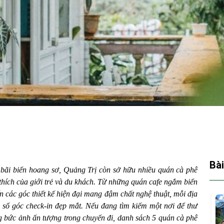
Bài
và bãi biển hoang sơ, Quảng Trị còn sở hữu nhiều quán cà phê
thích của giới trẻ và du khách. Từ những quán cafe ngắm biển
n các góc thiết kế hiện đại mang đậm chất nghệ thuật, mỗi địa
 số góc check-in đẹp mắt. Nếu đang tìm kiếm một nơi để thư
g bức ảnh ấn tượng trong chuyến đi, danh sách 5 quán cà phê