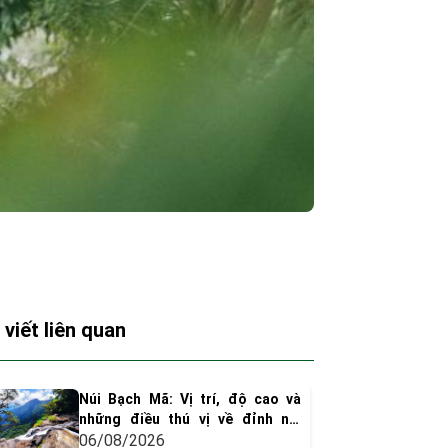
 viết liên quan
Núi Bạch Mã: Vị trí, độ cao và
những điều thú vị về đỉnh núi
huyền thoại xứ Huế
06/08/2026