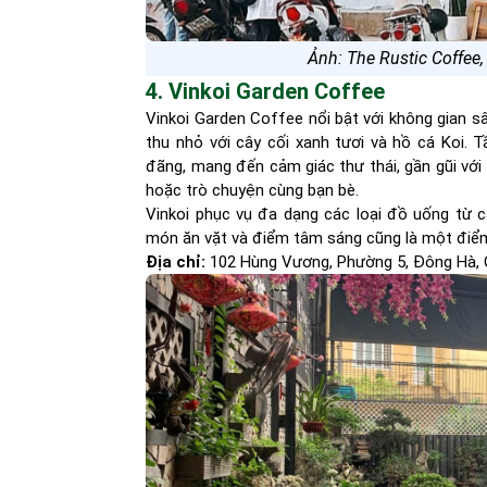
Ảnh: The Rustic Coffee, 
4. Vinkoi Garden Coffee
Vinkoi Garden Coffee nổi bật với không gian s
thu nhỏ với cây cối xanh tươi và hồ cá Koi.
đãng, mang đến cảm giác thư thái, gần gũi với 
hoặc trò chuyện cùng bạn bè.
Vinkoi phục vụ đa dạng các loại đồ uống từ cà
món ăn vặt và điểm tâm sáng cũng là một điể
Địa chỉ:
102 Hùng Vương, Phường 5, Đông Hà, 