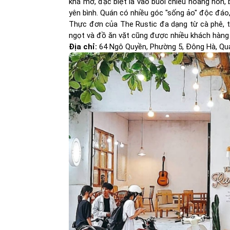
khá mở, đặc biệt là vào buổi chiều hoàng hôn
yên bình. Quán có nhiều góc "sống ảo" độc đáo, 
Thực đơn của The Rustic đa dạng từ cà phê, trà
ngọt và đồ ăn vặt cũng được nhiều khách hàng 
Địa chỉ:
64 Ngô Quyền, Phường 5, Đông Hà, Quả