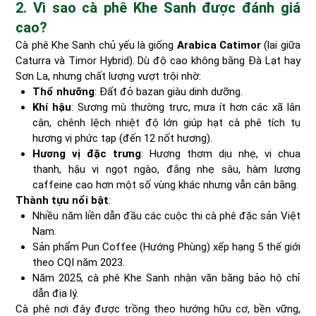
2. Vì sao cà phê Khe Sanh được đánh giá
cao?
Cà phê Khe Sanh chủ yếu là giống
Arabica Catimor
(lai giữa
Caturra và Timor Hybrid). Dù độ cao không bằng Đà Lạt hay
Sơn La, nhưng chất lượng vượt trội nhờ:
Thổ nhưỡng
: Đất đỏ bazan giàu dinh dưỡng.
Khí hậu
: Sương mù thường trực, mưa ít hơn các xã lân
cận, chênh lệch nhiệt độ lớn giúp hạt cà phê tích tụ
hương vị phức tạp (đến 12 nốt hương).
Hương vị đặc trưng
: Hương thơm dịu nhẹ, vị chua
thanh, hậu vị ngọt ngào, đắng nhẹ sâu, hàm lượng
caffeine cao hơn một số vùng khác nhưng vẫn cân bằng.
Thành tựu nổi bật
:
Nhiều năm liền dẫn đầu các cuộc thi cà phê đặc sản Việt
Nam.
Sản phẩm Pun Coffee (Hướng Phùng) xếp hạng 5 thế giới
theo CQI năm 2023.
Năm 2025, cà phê Khe Sanh nhận văn bằng bảo hộ chỉ
dẫn địa lý.
Cà phê nơi đây được trồng theo hướng hữu cơ, bền vững,