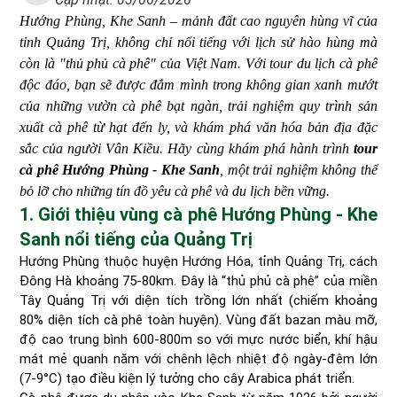
Hướng Phùng, Khe Sanh – mảnh đất cao nguyên hùng vĩ của
tỉnh Quảng Trị, không chỉ nổi tiếng với lịch sử hào hùng mà
còn là "thủ phủ cà phê" của Việt Nam. Với tour du lịch cà phê
độc đáo, bạn sẽ được đắm mình trong không gian xanh mướt
của những vườn cà phê bạt ngàn, trải nghiệm quy trình sản
xuất cà phê từ hạt đến ly, và khám phá văn hóa bản địa đặc
sắc của người Vân Kiều. Hãy cùng khám phá hành trình
tour
cà phê Hướng Phùng - Khe Sanh
, một trải nghiệm không thể
bỏ lỡ cho những tín đồ yêu cà phê và du lịch bền vững.
1. Giới thiệu vùng cà phê Hướng Phùng - Khe
Sanh nổi tiếng của Quảng Trị
Hướng Phùng thuộc huyện Hướng Hóa, tỉnh Quảng Trị, cách
Đông Hà khoảng 75-80km. Đây là “thủ phủ cà phê” của miền
Tây Quảng Trị với diện tích trồng lớn nhất (chiếm khoảng
80% diện tích cà phê toàn huyện). Vùng đất bazan màu mỡ,
độ cao trung bình 600-800m so với mực nước biển, khí hậu
mát mẻ quanh năm với chênh lệch nhiệt độ ngày-đêm lớn
(7-9°C) tạo điều kiện lý tưởng cho cây Arabica phát triển.