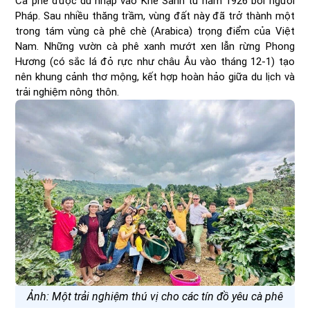
Cà phê được du nhập vào Khe Sanh từ năm 1926 bởi người
Pháp. Sau nhiều thăng trầm, vùng đất này đã trở thành một
trong tám vùng cà phê chè (Arabica) trọng điểm của Việt
Nam. Những vườn cà phê xanh mướt xen lẫn rừng Phong
Hương (có sắc lá đỏ rực như châu Âu vào tháng 12-1) tạo
nên khung cảnh thơ mộng, kết hợp hoàn hảo giữa du lịch và
trải nghiệm nông thôn.
Ảnh: Một trải nghiệm thú vị cho các tín đồ yêu cà phê