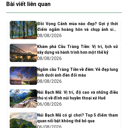
Bài viết liên quan
Đồi Vọng Cảnh mùa nào đẹp? Gợi ý thời
điểm ngắm hoàng hôn và chụp ảnh siêu
"dính"
08/08/2026
Khám phá Cầu Tràng Tiền: Vị trí, lịch sử
xây dựng và hành trình hơn một thế kỷ
08/08/2026
Ngắm cầu Tràng Tiền về đêm: Vẻ đẹp lung
linh dưới ánh đèn đổi màu
08/08/2026
Núi Bạch Mã: Vị trí, độ cao và những điều
thú vị về đỉnh núi huyền thoại xứ Huế
06/08/2026
Núi Bạch Mã có gì chơi? Top 5 điểm tham
quan nổi bật không thể bỏ qua
06/08/2026