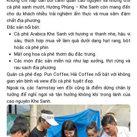
Không chỉ hấp dẫn bởi cảnh quan cao nguyên và những đồi
cà phê xanh mướt, Hướng Phùng – Khe Sanh còn mang đến
cho du khách nhiều trải nghiệm ẩm thực và mua sắm đậm
chất địa phương.
Đặc sản nổi bật:
Cà phê Arabica Khe Sanh với hương vị thanh nhẹ, hậu vị
sâu, thích hợp mua về làm quà dưới dạng hạt rang, bột
hoặc cà phê phin.
Mật ong hoa cà phê thơm dịu đặc trưng.
Các món đặc sản miền núi như lạp xưởng, thịt rừng và
rau sạch địa phương.
Quán cà phê đẹp: Pun Coffee, Hải Coffee nổi bật với không
gian yên bình và view đồi cà phê tuyệt đẹp.
Ngoài ra, các farmstay ven đồi cũng là điểm dừng chân lý
tưởng để nghỉ ngơi và tận hưởng không khí trong lành của
cao nguyên Khe Sanh.