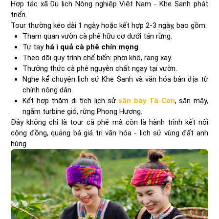
Hợp tác xã Du lịch Nông nghiệp Việt Nam - Khe Sanh phát
triển.
Tour thường kéo dài 1 ngày hoặc kết hợp 2-3 ngày, bao gồm:
Tham quan vườn cà phê hữu cơ dưới tán rừng.
Tự tay
há i quả cà phê chín mọng
.
Theo dõi quy trình chế biến: phơi khô, rang xay.
Thưởng thức cà phê nguyên chất ngay tại vườn.
Nghe kể chuyện lịch sử Khe Sanh và văn hóa bản địa từ
chính nông dân.
Kết hợp thăm di tích lịch sử
sân bay Tà Cơn
, săn mây,
ngắm turbine gió, rừng Phong Hương.
Đây không chỉ là tour cà phê mà còn là hành trình kết nối
cộng đồng, quảng bá giá trị văn hóa - lịch sử vùng đất anh
hùng.