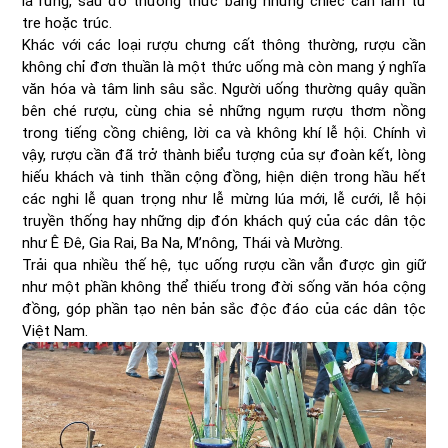
lá rừng, sau đó thưởng thức bằng những chiếc cần làm từ
tre hoặc trúc.
Khác với các loại rượu chưng cất thông thường, rượu cần
không chỉ đơn thuần là một thức uống mà còn mang ý nghĩa
văn hóa và tâm linh sâu sắc. Người uống thường quây quần
bên ché rượu, cùng chia sẻ những ngụm rượu thơm nồng
trong tiếng cồng chiêng, lời ca và không khí lễ hội. Chính vì
vậy, rượu cần đã trở thành biểu tượng của sự đoàn kết, lòng
hiếu khách và tinh thần cộng đồng, hiện diện trong hầu hết
các nghi lễ quan trọng như lễ mừng lúa mới, lễ cưới, lễ hội
truyền thống hay những dịp đón khách quý của các dân tộc
như Ê Đê, Gia Rai, Ba Na, M’nông, Thái và Mường.
Trải qua nhiều thế hệ, tục uống rượu cần vẫn được gìn giữ
như một phần không thể thiếu trong đời sống văn hóa cộng
đồng, góp phần tạo nên bản sắc độc đáo của các dân tộc
Việt Nam.