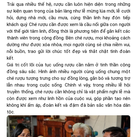
Trải qua nhiều thế hệ, rượu cần luôn hiện diện trong những
sự kiện quan trọng của bản làng như lễ mừng lúa mới, lễ cưới
hỏi, dựng nhà mới, cầu mưa, cúng thần linh hay đón tiếp
khách quý. Ché rượu cần được xem là cầu nối giữa con người
với thế giới tâm linh, đồng thời là phương tiện để gắn kết các
thành viên trong cộng đồng. Bên ché rượu, mọi khoảng cách
dường như được xóa nhòa, mọi người cùng sẻ chia niềm vui,
nỗi buồn, trao gửi lời chúc tốt đẹp và thắt chặt tình đoàn
kết.
Giá trị cốt lõi của tục uống rượu cần nằm ở tinh thần cộng
đồng sâu sắc. Hình ảnh nhiều người cùng uống chung một
ché rượu tượng trưng cho sự đồng lòng, gắn bó và tương trợ
lẫn nhau trong cuộc sống. Chính vì vậy, trong nhiều lễ hội
truyền thống, ché rượu cần không chỉ là vật phẩm nghi lễ mà
còn được xem như linh hồn của cuộc vui, góp phần tạo nên
không khí ấm áp, đoàn kết và đậm đà bản sắc văn hóa dân
tộc.