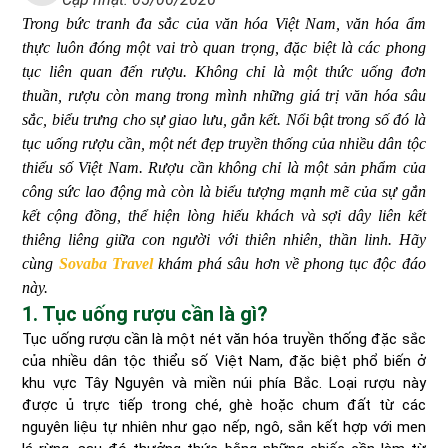
Trong bức tranh đa sắc của văn hóa Việt Nam, văn hóa ẩm
thực luôn đóng một vai trò quan trọng, đặc biệt là các phong
tục liên quan đến rượu. Không chỉ là một thức uống đơn
thuần, rượu còn mang trong mình những giá trị văn hóa sâu
sắc, biểu trưng cho sự giao lưu, gắn kết. Nổi bật trong số đó là
tục uống rượu cần, một nét đẹp truyền thống của nhiều dân tộc
thiểu số Việt Nam. Rượu cần không chỉ là một sản phẩm của
công sức lao động mà còn là biểu tượng mạnh mẽ của sự gắn
kết cộng đồng, thể hiện lòng hiếu khách và sợi dây liên kết
thiêng liêng giữa con người với thiên nhiên, thần linh. Hãy
cùng
Sovaba Travel
khám phá sâu hơn về phong tục độc đáo
này.
1. Tục uống rượu cần là gì?
Tục uống rượu cần là một nét văn hóa truyền thống đặc sắc
của nhiều dân tộc thiểu số Việt Nam, đặc biệt phổ biến ở
khu vực Tây Nguyên và miền núi phía Bắc. Loại rượu này
được ủ trực tiếp trong ché, ghè hoặc chum đất từ các
nguyên liệu tự nhiên như gạo nếp, ngô, sắn kết hợp với men