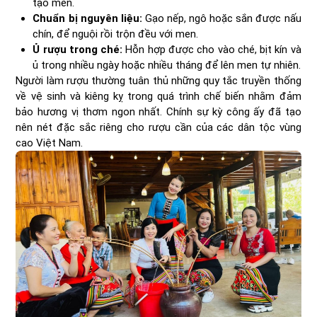
tạo men.
Chuẩn bị nguyên liệu:
Gạo nếp, ngô hoặc sắn được nấu
chín, để nguội rồi trộn đều với men.
Ủ rượu trong ché:
Hỗn hợp được cho vào ché, bịt kín và
ủ trong nhiều ngày hoặc nhiều tháng để lên men tự nhiên.
Người làm rượu thường tuân thủ những quy tắc truyền thống
về vệ sinh và kiêng kỵ trong quá trình chế biến nhằm đảm
bảo hương vị thơm ngon nhất. Chính sự kỳ công ấy đã tạo
nên nét đặc sắc riêng cho rượu cần của các dân tộc vùng
cao Việt Nam.