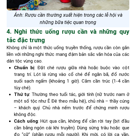
Ảnh: Rượu cần thường xuất hiện trong các lễ hội và
những bữa tiệc quan trọng
4. Nghi thức uống rượu cần và những quy
tắc đặc trưng
Không chỉ là một thức uống truyền thống, rượu cần còn gắn
liền với những nghi thức mang đậm bản sắc văn hóa của các
dân tộc vùng cao.
Chuẩn bị
: Đặt ché rượu giữa nhà hoặc buộc vào cột
trang trí. Lót lá rừng vào cổ ché để ngăn bã, đổ nước
suối sạch ngấm (khoảng 1 giờ). Cắm cần trúc (1-4 cần
tùy ché).
Thứ tự
: Thường theo tuổi tác, giới tính (nữ trước nam ở
một số tộc như Ê Đê theo mẫu hệ), chủ nhà – thầy cúng
– khách quý. Chủ nhà nếm trước để chứng minh rượu
không độc.
Cách uống
: Hút qua cần, không để cần rời tay (bịt đầu
cần bằng ngón cái khi truyền). Dùng sừng trâu hoặc que
đo "cữ" (phần rượu mỗi người). Khi mời, có lời ca vần,