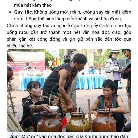
múa hát kèm theo.
Quy tắc
: Không uống một mình, không say xỉn mất kiểm
soát. Uống thể hiện lòng mến khách và sự hòa đồng.
Chính những quy tắc và nghi lễ đặc trưng ấy đã làm cho tục
uống rượu cần trở thành một nét văn hóa độc đáo, góp
phần gắn kết cộng đồng và gìn giữ bản sắc dân tộc qua
nhiều thế hệ.
Ảnh: Một nét văn hóa độc đáo của người đồng bào dân