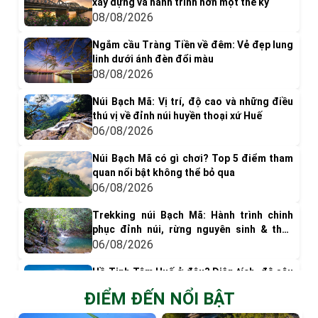
xây dựng và hành trình hơn một thế kỷ
08/08/2026
Ngắm cầu Tràng Tiền về đêm: Vẻ đẹp lung
linh dưới ánh đèn đổi màu
08/08/2026
Núi Bạch Mã: Vị trí, độ cao và những điều
thú vị về đỉnh núi huyền thoại xứ Huế
06/08/2026
Núi Bạch Mã có gì chơi? Top 5 điểm tham
quan nổi bật không thể bỏ qua
06/08/2026
Trekking núi Bạch Mã: Hành trình chinh
phục đỉnh núi, rừng nguyên sinh & thác
nước tuyệt đẹp
06/08/2026
Hồ Tịnh Tâm Huế ở đâu? Diện tích, độ sâu
và vai trò trong Kinh thành Huế xưa
ĐIỂM ĐẾN NỔI BẬT
06/08/2026