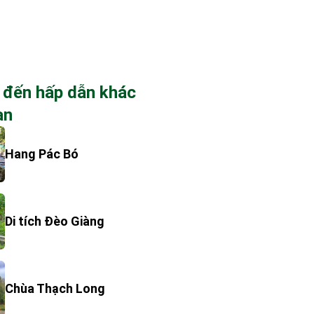
 đến hấp dẫn khác
ạn
Hang Pác Bó
Di tích Đèo Giàng
Chùa Thạch Long