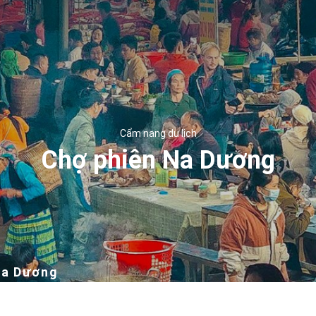
Cẩm nang du lịch
Chợ phiên Na Dương
Na Dương