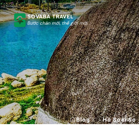
Blog
Hồ Soài So