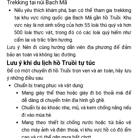
Trekking tại núi Bạch Mã
Nếu yêu thích khám phá, bạn có thể tham gia trekking
tại khu vực rừng quốc gia Bạch Mã gần hồ Truồi. Khu
vực này là nơi sinh sống của hơn 55 loài thú quý và hơn
500 loài thực vật, trong đó có các loài quý hiếm như
cẩm lai và trắc trầm hương.
Lưu ý: Nên đi cùng hướng dẫn viên địa phương để đảm
bảo an toàn và không lạc đường.
Lưu ý khi du lịch hồ Truồi tự túc
Để có một chuyến đi hồ Truồi trọn vẹn và an toàn, hãy lưu
ý những điều sau:
Chuẩn bị trang phục và vật dụng:
Mang giày thể thao hoặc giày đi bộ thoải mái để
dễ dàng di chuyển trên địa hình gồ ghề.
Chuẩn bị áo khoác nhẹ, mũ, và kem chống nắng nếu
đi vào mùa hè.
Mang theo thiết bị chống nước hoặc túi bảo vệ
cho máy ảnh và điện thoại, vì khu vực hồ có độ ẩm
cao và có thể gặp mưa bất chợt.