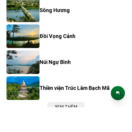
Sông Hương
Đồi Vọng Cảnh
Núi Ngự Bình
Thiền viện Trúc Lâm Bạch Mã
XEM THÊM
BÀI VIẾT LIÊN QUAN ĐẾN HỒ TRUỒI
Hướng dẫn đi Hồ Truồi từ trung tâm thành phố Huế
– Gợi ý phương tiện di chuyển nhanh và dễ nhất