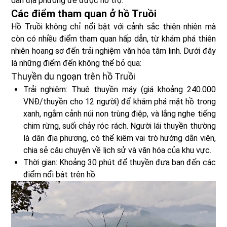
dân địa phương để được hỗ trợ.
Các điểm tham quan ở hồ Truồi
Hồ Truồi không chỉ nổi bật với cảnh sắc thiên nhiên mà
còn có nhiều điểm tham quan hấp dẫn, từ khám phá thiên
nhiên hoang sơ đến trải nghiệm văn hóa tâm linh. Dưới đây
là những điểm đến không thể bỏ qua:
Thuyền du ngoạn trên hồ Truồi
Trải nghiệm: Thuê thuyền máy (giá khoảng 240.000
VNĐ/thuyền cho 12 người) để khám phá mặt hồ trong
xanh, ngắm cảnh núi non trùng điệp, và lắng nghe tiếng
chim rừng, suối chảy róc rách. Người lái thuyền thường
là dân địa phương, có thể kiêm vai trò hướng dẫn viên,
chia sẻ câu chuyện về lịch sử và văn hóa của khu vực.
Thời gian: Khoảng 30 phút để thuyền đưa bạn đến các
điểm nổi bật trên hồ.