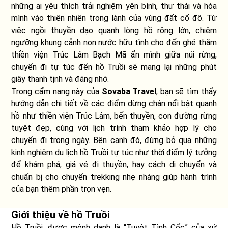
những ai yêu thích trải nghiệm yên bình, thư thái và hòa
mình vào thiên nhiên trong lành của vùng đất cố đô. Từ
việc ngồi thuyền dạo quanh lòng hồ rộng lớn, chiêm
ngưỡng khung cảnh non nước hữu tình cho đến ghé thăm
thiền viện Trúc Lâm Bạch Mã ẩn mình giữa núi rừng,
chuyến đi tự túc đến hồ Truồi sẽ mang lại những phút
giây thanh tịnh và đáng nhớ.
Trong cẩm nang này của
Sovaba Travel
, bạn sẽ tìm thấy
hướng dẫn chi tiết về các điểm dừng chân nổi bật quanh
hồ như thiền viện Trúc Lâm, bến thuyền, con đường rừng
tuyệt đẹp, cùng với lịch trình tham khảo hợp lý cho
chuyến đi trong ngày. Bên cạnh đó, đừng bỏ qua những
kinh nghiệm du lịch hồ Truồi tự túc như thời điểm lý tưởng
để khám phá, giá vé đi thuyền, hay cách di chuyển và
chuẩn bị cho chuyến trekking nhẹ nhàng giúp hành trình
của bạn thêm phần trọn vẹn.
Giới thiệu về hồ Truồi
Hồ Truồi, được mệnh danh là “Tuyệt Tình Cốc” của xứ