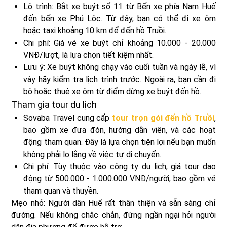
Lộ trình: Bắt xe buýt số 11 từ Bến xe phía Nam Huế
đến bến xe Phú Lộc. Từ đây, bạn có thể đi xe ôm
hoặc taxi khoảng 10 km để đến hồ Truồi.
Chi phí: Giá vé xe buýt chỉ khoảng 10.000 - 20.000
VNĐ/lượt, là lựa chọn tiết kiệm nhất.
Lưu ý: Xe buýt không chạy vào cuối tuần và ngày lễ, vì
vậy hãy kiểm tra lịch trình trước. Ngoài ra, bạn cần đi
bộ hoặc thuê xe ôm từ điểm dừng xe buýt đến hồ.
Tham gia tour du lịch
Sovaba Travel cung cấp
tour trọn gói đến hồ Truồi
,
bao gồm xe đưa đón, hướng dẫn viên, và các hoạt
động tham quan. Đây là lựa chọn tiện lợi nếu bạn muốn
không phải lo lắng về việc tự di chuyển.
Chi phí: Tùy thuộc vào công ty du lịch, giá tour dao
động từ 500.000 - 1.000.000 VNĐ/người, bao gồm vé
tham quan và thuyền.
Mẹo nhỏ: Người dân Huế rất thân thiện và sẵn sàng chỉ
đường. Nếu không chắc chắn, đừng ngần ngại hỏi người