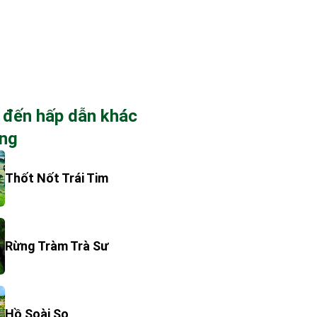
 đến hấp dẫn khác
ang
Thốt Nốt Trái Tim
Rừng Tràm Trà Sư
Hồ Soài So