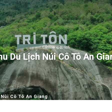
Cẩm nang du lịch
hu Du Lịch Núi Cô Tô An Gia
 Núi Cô Tô An Giang