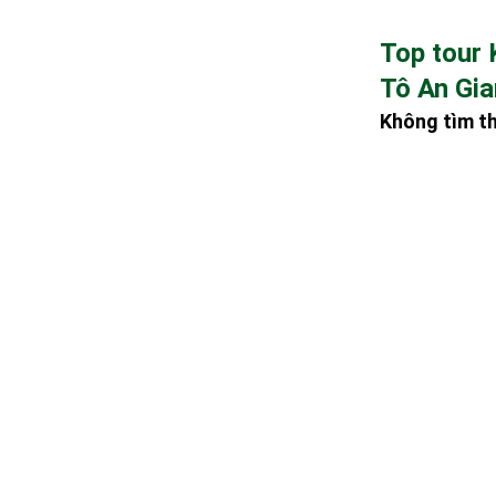
Top tour 
Tô An Gi
Không tìm t