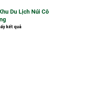
Khu Du Lịch Núi Cô
ang
hấy kết quả