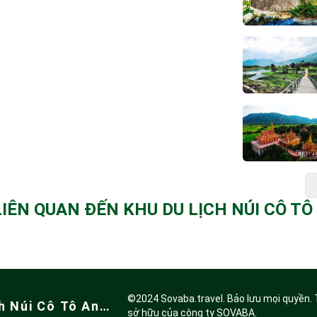
 LIÊN QUAN ĐẾN KHU DU LỊCH NÚI CÔ TÔ
©2024 Sovaba.travel. Bảo lưu mọi quyền.
h Núi Cô Tô An
sở hữu của công ty SOVABA.