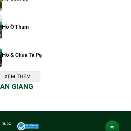
Hồ Ô Thum
Hồ & Chùa Tà Pạ
XEM THÊM
 AN GIANG
 Thuộc