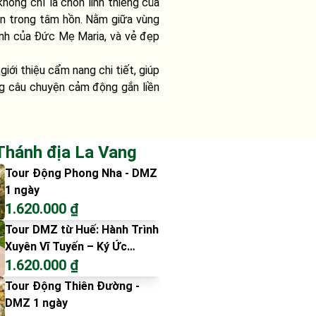
hông chỉ là chốn linh thiêng của
ên trong tâm hồn. Nằm giữa vùng
linh của Đức Mẹ Maria, và vẻ đẹp
iới thiệu cẩm nang chi tiết, giúp
ng câu chuyện cảm động gắn liền
Thánh địa La Vang
Tour Động Phong Nha - DMZ
1 ngày
1.620.000 ₫
Tour DMZ từ Huế: Hành Trình
Xuyên Vĩ Tuyến – Ký Ức
Không Thể Quên
1.620.000 ₫
Tour Động Thiên Đường -
DMZ 1 ngày