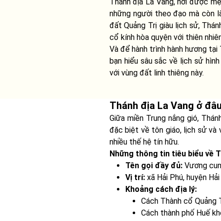
Thánh địa La Vang, nơi được mện
những người theo đạo mà còn là
đất Quảng Trị giàu lịch sử, Thá
cổ kính hòa quyện với thiên nhiê
Và để hành trình hành hương tại 
bạn hiểu sâu sắc về lịch sử hì
với vùng đất linh thiêng này.
Thánh địa La Vang ở đâ
Giữa miền Trung nắng gió, Thánh
đặc biệt về tôn giáo, lịch sử và 
nhiều thế hệ tín hữu.
Những thông tin tiêu biểu về 
Tên gọi đầy đủ:
Vương cun
Vị trí:
xã Hải Phú, huyện Hải 
Khoảng cách địa lý:
Cách Thành cổ Quảng T
Cách thành phố Huế kh