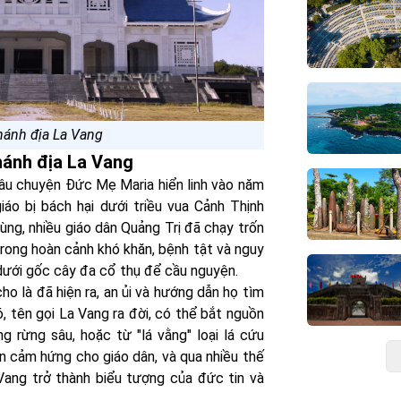
hánh địa La Vang
hánh địa La Vang
câu chuyện Đức Mẹ Maria hiển linh vào năm
iáo bị bách hại dưới triều vua Cảnh Thịnh
lùng, nhiều giáo dân Quảng Trị đã chạy trốn
Trong hoàn cảnh khó khăn, bệnh tật và nguy
 dưới gốc cây đa cổ thụ để cầu nguyện.
 là đã hiện ra, an ủi và hướng dẫn họ tìm
, tên gọi La Vang ra đời, có thể bắt nguồn
ong rừng sâu, hoặc từ "lá vằng" loại lá cứu
n cảm hứng cho giáo dân, và qua nhiều thế
ang trở thành biểu tượng của đức tin và