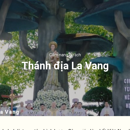
Cẩm nang du lịch
Thánh địa La Vang
La Vang