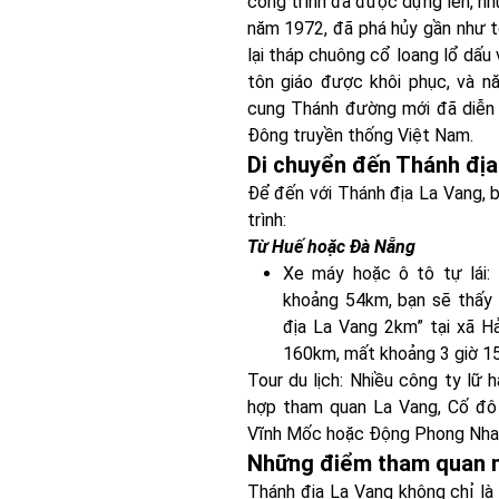
công trình đã được dựng lên, như
năm 1972, đã phá hủy gần như 
lại tháp chuông cổ loang lổ dấu
tôn giáo được khôi phục, và n
cung Thánh đường mới đã diễn 
Đông truyền thống Việt Nam.
Di chuyển đến Thánh địa
Để đến với Thánh địa La Vang, b
trình:
Từ Huế hoặc Đà Nẵng
Xe máy hoặc ô tô tự lái:
khoảng 54km, bạn sẽ thấy 
địa La Vang 2km” tại xã H
160km, mất khoảng 3 giờ 15
Tour du lịch: Nhiều công ty lữ
hợp tham quan La Vang, Cố đô
Vĩnh Mốc hoặc Động Phong Nha
Những điểm tham quan nổ
Thánh địa La Vang không chỉ là 