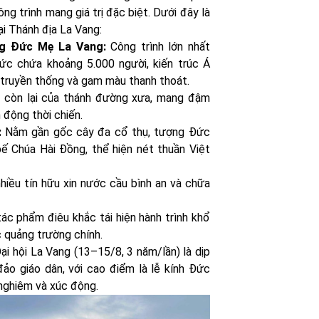
ông trình mang giá trị đặc biệt. Dưới đây là
i Thánh địa La Vang:
g Đức Mẹ La Vang:
Công trình lớn nhất
ức chứa khoảng 5.000 người, kiến trúc Á
 truyền thống và gam màu thanh thoát.
h còn lại của thánh đường xưa, mang đậm
 động thời chiến.
:
Nằm gần gốc cây đa cổ thụ, tượng Đức
ế Chúa Hài Đồng, thể hiện nét thuần Việt
nhiều tín hữu xin nước cầu bình an và chữa
ác phẩm điêu khắc tái hiện hành trình khổ
 quảng trường chính.
i hội La Vang (13–15/8, 3 năm/lần) là dịp
đảo giáo dân, với cao điểm là lễ kính Đức
nghiêm và xúc động.