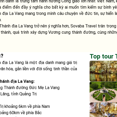
h danh là trung tâm hành hương Công giáo lớn nhất Việt Nam, k
 điểm đến đầy ý nghĩa cho bất kỳ ai muốn tìm kiếm sự bình y
nh địa La Vang mang trong mình câu chuyện về đức tin, sự hiển 
n.
Thánh địa La Vang trở nên ý nghĩa hơn, Sovaba Travel trân trọng g
nh thành, quá trình xây dựng Vương cung thánh đường, cùng nhữ
u?
Top tour 
 địa La Vang là một địa danh mang giá trị
văn hóa, gắn liền với đời sống tinh thần của
Thánh địa La Vang:
g Thánh đường Đức Mẹ La Vang
Lăng, tỉnh Quảng Trị
rị khoảng 6km về phía Nam
oảng 60km về phía Bắc