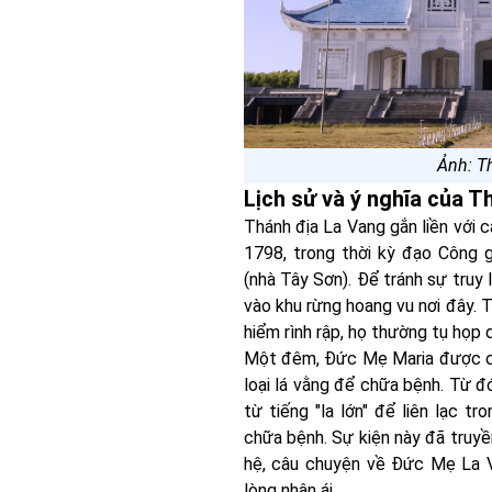
Ảnh: T
Lịch sử và ý nghĩa của T
Thánh địa La Vang gắn liền với 
1798, trong thời kỳ đạo Công g
(nhà Tây Sơn). Để tránh sự truy 
vào khu rừng hoang vu nơi đây. 
hiểm rình rập, họ thường tụ họp
Một đêm, Đức Mẹ Maria được cho
loại lá vằng để chữa bệnh. Từ đó
từ tiếng "la lớn" để liên lạc tr
chữa bệnh. Sự kiện này đã truyề
hệ, câu chuyện về Đức Mẹ La V
lòng nhân ái.