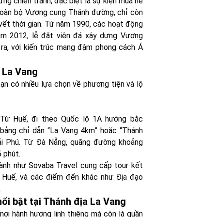
ng chiến tranh, đặc biệt là sự kiện mùa hè
toàn bộ Vương cung Thánh đường, chỉ còn
 vết thời gian. Từ năm 1990, các hoạt động
ăm 2012, lễ đặt viên đá xây dựng Vương
ra, với kiến trúc mang đậm phong cách Á
 La Vang
ạn có nhiều lựa chọn về phương tiện và lộ
 Từ Huế, đi theo Quốc lộ 1A hướng bắc
bảng chỉ dẫn “La Vang 4km” hoặc “Thánh
ải Phú. Từ Đà Nẵng, quãng đường khoảng
 phút.
 hành như Sovaba Travel cung cấp tour kết
 Huế, và các điểm đến khác như Địa đạo
.
i bật tại Thánh địa La Vang
nơi hành hương linh thiêng mà còn là quần