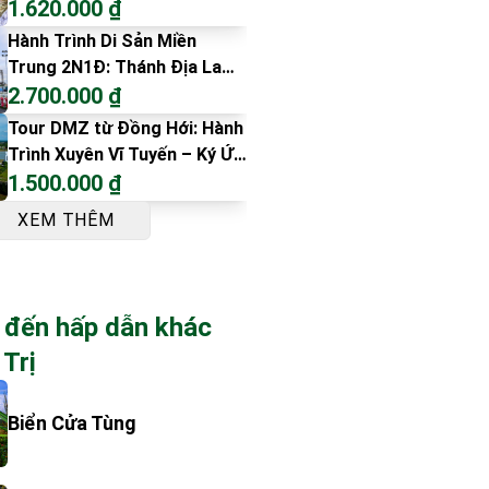
1.620.000 ₫
Hành Trình Di Sản Miền
Trung 2N1Đ: Thánh Địa La
Vang – Động Phong Nha –
2.700.000 ₫
Cố Đô Huế
Tour DMZ từ Đồng Hới: Hành
Trình Xuyên Vĩ Tuyến – Ký Ức
Không Thể Quên
1.500.000 ₫
XEM THÊM
 đến hấp dẫn khác
 Trị
Biển Cửa Tùng