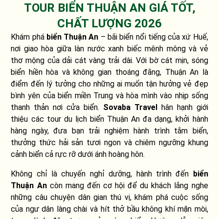
TOUR BIỂN THUẬN AN GIÁ TỐT,
CHẤT LƯỢNG 2026
Khám phá
biển Thuận An
– bãi biển nổi tiếng của xứ Huế,
nơi giao hòa giữa làn nước xanh biếc mênh mông và vẻ
thơ mộng của dải cát vàng trải dài. Với bờ cát mịn, sóng
biển hiền hòa và không gian thoáng đãng, Thuận An là
điểm đến lý tưởng cho những ai muốn tận hưởng vẻ đẹp
bình yên của biển miền Trung và hòa mình vào nhịp sống
thanh thản nơi cửa biển.
Sovaba Travel
hân hạnh giới
thiệu các tour du lịch biển Thuận An đa dạng, khởi hành
hàng ngày, đưa bạn trải nghiệm hành trình tắm biển,
thưởng thức hải sản tươi ngon và chiêm ngưỡng khung
cảnh biển cả rực rỡ dưới ánh hoàng hôn.
Không chỉ là chuyến nghỉ dưỡng, hành trình đến
biển
Thuận An
còn mang đến cơ hội để du khách lắng nghe
những câu chuyện dân gian thú vị, khám phá cuộc sống
của ngư dân làng chài và hít thở bầu không khí mặn mòi,