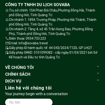
CÔNG TY TNHH DU LỊCH SOVABA
Trụ sở chính: 15A Phan Bội Châu,Phường Đồng Hải, Thành
phố Đồng Hới, Tỉnh Quảng Trị
Chi nhánh 1: 189A Trương Pháp, Phường Hải Thành, Thành
phố Đồng Hới, Tỉnh Quảng Trị
Chi nhánh 2: Tầng 4, số 45 Trần Hưng Đạo, Phường Đồng
Phú, Thành phố Đồng Hới, Tỉnh Quảng Trị
Điện thoại: 0934.733.223
Email: info@sovaba.travel
Giấy phép lữ hành quốc tế: 44-043/2024/TCDL-GP LHQT
Giấy phép ĐKKD: 3101099382 - cấp ngày 01/03/2021 bởi Sở
Kế hoạch và Đầu tư tỉnh Quảng Trị
VỀ CHÚNG TÔI
Sovaba.travel
CHÍNH SÁCH
Blog du lịch
Bảo mật thông tin
DỊCH VỤ
Đặt tour
Tour du lịch
Liên hệ với chúng tôi
Huỷ tour & hoàn tiền
Vé vui chơi
Your journey begin with a conversation
Phương thức vận chuyển
Tour đoàn
Thanh toán
Land Tour