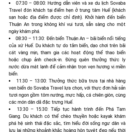
07:30 – 08:00: Hướng dẫn viên và xe du lịch Sovaba
Travel đón khách tại điểm hẹn ở trung tâm Huế (khách
sạn hoặc địa điểm được chỉ định). Khởi hành đến biển
Thuận An trong không khí vui tươi, sẵn sàng cho một
ngày khám phá.
08:30 – 11:30: Đến biển Thuận An – bãi biển nổi tiếng
của xứ Huế. Du khách tự do tắm biển, dạo chơi trên bãi
cát vàng mịn, tham gia các hoạt động thể thao biển
hoặc chụp ảnh check-in. Đừng quên thưởng thức ly
nước dừa mát lạnh để cảm nhận trọn vẹn hương vị miền
biển.
11:30 – 13:00: Thưởng thức bữa trưa tại nhà hàng
ven biển do Sovaba Travel lựa chọn, với thực đơn hải sản
tươi ngon gồm tôm nướng, mực hấp, cá chiên giòn, cùng
các món dân dã đặc trưng Huế.
13:30 – 15:30: Tiếp tục hành trình đến Phá Tam
Giang. Du khách có thể chèo thuyền hoặc kayak khám
phá hệ sinh thái đặc sắc, tìm hiểu đời sống ngư dân và
lưu lại những khoảnh khắc hoàng hôn tuyệt đẹp nếu thời