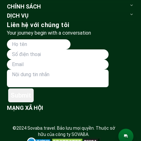
Sovaba.travel
CHÍNH SÁCH
Blog du lịch
Bảo mật thông tin
DỊCH VỤ
Đặt tour
Tour du lịch
Liên hệ với chúng tôi
Huỷ tour & hoàn tiền
Vé vui chơi
Your journey begin with a conversation
Phương thức vận chuyển
Tour đoàn
Thanh toán
Land Tour
Dành cho đối tác
Submit
MẠNG XÃ HỘI
©2024 Sovaba.travel. Bảo lưu mọi quyền. Thuộc sở
hữu của công ty SOVABA.