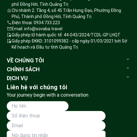
phố Đồng Hới, Tỉnh Quảng Trị
Chi nhánh 2: Tầng 4, số 45 Trần Hưng Đạo, Phường Đồng
Phú, Thành phố Đồng Hới, Tỉnh Quảng Trị
Điện thoại: 0934.733.223
Email: info@sovaba.travel
Giấy phép lữ hành quốc tế: 44-043/2024/TCDL-GP LHQT
Giấy phép ĐKKD: 3101099382 - cấp ngày 01/03/2021 bởi Sở
Kế hoạch và Đầu tư tỉnh Quảng Trị
VỀ CHÚNG TÔI
Sovaba.travel
CHÍNH SÁCH
Blog du lịch
Bảo mật thông tin
DỊCH VỤ
Đặt tour
Tour du lịch
Liên hệ với chúng tôi
Huỷ tour & hoàn tiền
Vé vui chơi
Your journey begin with a conversation
Phương thức vận chuyển
Tour đoàn
Thanh toán
Land Tour
Dành cho đối tác