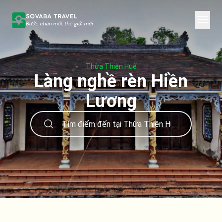
Thừa Thiên Huế
Làng nghề rèn Hiền
Lương