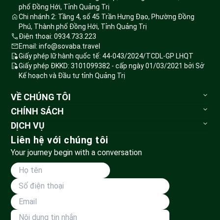
phố Đồng Hới, Tỉnh Quảng Trị
Chi nhánh 2: Tầng 4, số 45 Trần Hưng Đạo, Phường Đồng
Phú, Thành phố Đồng Hới, Tỉnh Quảng Trị
Điện thoại: 0934.733.223
Email: info@sovaba.travel
Giấy phép lữ hành quốc tế: 44-043/2024/TCDL-GP LHQT
Giấy phép ĐKKD: 3101099382 - cấp ngày 01/03/2021 bởi Sở
Kế hoạch và Đầu tư tỉnh Quảng Trị
VỀ CHÚNG TÔI
Sovaba.travel
CHÍNH SÁCH
Blog du lịch
Bảo mật thông tin
DỊCH VỤ
Đặt tour
Tour du lịch
Liên hệ với chúng tôi
Huỷ tour & hoàn tiền
Vé vui chơi
Your journey begin with a conversation
Phương thức vận chuyển
Tour đoàn
Thanh toán
Land Tour
Dành cho đối tác