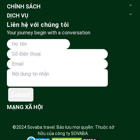
Sovaba.travel
CHÍNH SÁCH
Blog du lịch
Bảo mật thông tin
DỊCH VỤ
Đặt tour
Tour du lịch
Liên hệ với chúng tôi
Huỷ tour & hoàn tiền
Vé vui chơi
Your journey begin with a conversation
Phương thức vận chuyển
Tour đoàn
Thanh toán
Land Tour
Dành cho đối tác
Submit
MẠNG XÃ HỘI
©2024 Sovaba.travel. Bảo lưu mọi quyền. Thuộc sở
hữu của công ty SOVABA.