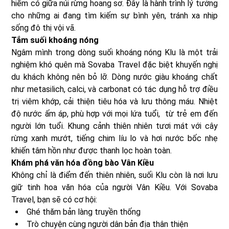
hiếm có giữa núi rừng hoang sơ. Đây là hành trình lý tưởng
cho những ai đang tìm kiếm sự bình yên, tránh xa nhịp
sống đô thị vội vã.
Tắm suối khoáng nóng
Ngâm mình trong dòng suối khoáng nóng Klu là một trải
nghiệm khó quên mà Sovaba Travel đặc biệt khuyến nghị
du khách không nên bỏ lỡ. Dòng nước giàu khoáng chất
như metasilich, calci, và carbonat có tác dụng hỗ trợ điều
trị viêm khớp, cải thiện tiêu hóa và lưu thông máu. Nhiệt
độ nước ấm áp, phù hợp với mọi lứa tuổi, từ trẻ em đến
người lớn tuổi. Khung cảnh thiên nhiên tươi mát với cây
rừng xanh mướt, tiếng chim líu lo và hơi nước bốc nhẹ
khiến tâm hồn như được thanh lọc hoàn toàn.
Khám phá văn hóa đồng bào Vân Kiều
Không chỉ là điểm đến thiên nhiên, suối Klu còn là nơi lưu
giữ tinh hoa văn hóa của người Vân Kiều. Với Sovaba
Travel, bạn sẽ có cơ hội:
Ghé thăm bản làng truyền thống
Trò chuyện cùng người dân bản địa thân thiện