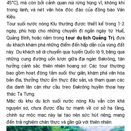
45°C), mà còn bởi cảnh quan núi rừng hùng vĩ, không khí
trong lành, và nét văn hóa độc đáo của đồng bào Vân
Kiều.
Tour suối nước nóng Klu thường được thiết kế trong 1-2
ngày, phù hợp cho những chuyến đi ngắn ngày từ Huế,
Quảng Bình, hoặc nằm trong
tour du lịch Quảng Trị
, đưa
du khách khám phá những điểm đến hấp dẫn của vùng đất
này
.
Du khách sẽ di chuyển qua tuyến Quốc lộ 9, băng qua
những cung đường uốn lượn giữa đại ngàn Đakrông, tận
hưởng cảnh sắc thiên nhiên hoang sơ. Các tour thường
bao gồm hoạt động tắm suối thư giãn, khám phá văn hóa
bản địa, thưởng thức ẩm thực đặc sản, và tham quan các
địa danh lân cận như cầu treo Đakrông huyền thoại hay
thác Ta Tưng.
Mặc dù khu du lịch suối nước nóng Klu vẫn còn khá
nguyên sơ, chưa được đầu tư mạnh về cơ sở hạ tầng,
chính sự mộc mạc này lại tạo nên sức hút riêng, mang
đến trải nghiệm chân thực và gần gũi với thiên nhiên.