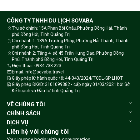
CÔNG TY TNHH DU LỊCH SOVABA
Trụ sở chính: 15A Phan Bội Châu,Phường Đồng Hải, Thành
phố Đồng Hới, Tỉnh Quảng Trị
Chi nhánh 1: 189A Trương Pháp, Phường Hải Thành, Thành
phố Đồng Hới, Tỉnh Quảng Trị
Chi nhánh 2: Tầng 4, số 45 Trần Hưng Đạo, Phường Đồng
Phú, Thành phố Đồng Hới, Tỉnh Quảng Trị
Điện thoại: 0934.733.223
Email: info@sovaba.travel
Giấy phép lữ hành quốc tế: 44-043/2024/TCDL-GP LHQT
Giấy phép ĐKKD: 3101099382 - cấp ngày 01/03/2021 bởi Sở
Kế hoạch và Đầu tư tỉnh Quảng Trị
VỀ CHÚNG TÔI
Sovaba.travel
CHÍNH SÁCH
Blog du lịch
Bảo mật thông tin
DỊCH VỤ
Đặt tour
Tour du lịch
Liên hệ với chúng tôi
Huỷ tour & hoàn tiền
Vé vui chơi
Your journey begin with a conversation
Phương thức vận chuyển