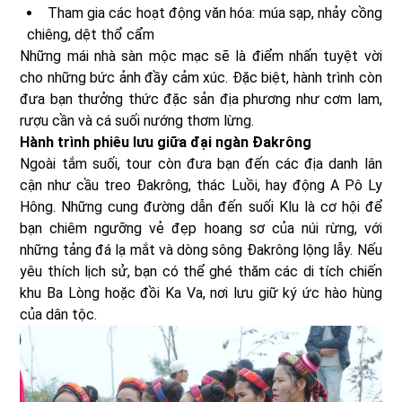
Tham gia các hoạt động văn hóa: múa sạp, nhảy cồng
chiêng, dệt thổ cẩm
Những mái nhà sàn mộc mạc sẽ là điểm nhấn tuyệt vời
cho những bức ảnh đầy cảm xúc. Đặc biệt, hành trình còn
đưa bạn thưởng thức đặc sản địa phương như cơm lam,
rượu cần và cá suối nướng thơm lừng.
Hành trình phiêu lưu giữa đại ngàn Đakrông
Ngoài tắm suối, tour còn đưa bạn đến các địa danh lân
cận như cầu treo Đakrông, thác Luồi, hay động A Pô Ly
Hông. Những cung đường dẫn đến suối Klu là cơ hội để
bạn chiêm ngưỡng vẻ đẹp hoang sơ của núi rừng, với
những tảng đá lạ mắt và dòng sông Đakrông lộng lẫy. Nếu
yêu thích lịch sử, bạn có thể ghé thăm các di tích chiến
khu Ba Lòng hoặc đồi Ka Va, nơi lưu giữ ký ức hào hùng
của dân tộc.