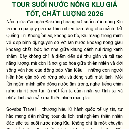
TOUR SUỐI NƯỚC NÓNG KLU GIÁ
TỐT, CHẤT LƯỢNG 2026
Nằm giữa đại ngàn Đakrông hoang sơ, suối nước nóng Klu
là món quà quý giá mà thiên nhiên ban tặng cho mảnh đất
Quảng Trị. Không ồn ào, không xô bồ, Klu mang trong mình
vẻ đẹp bình dị, nguyên sơ với làn nước khoáng nóng giàu
khoáng chất, bốc hơi nhẹ giữa khung cảnh núi rừng xanh
thẳm. Đây không chỉ là điểm đến để thư giãn và tái tạo
năng lượng, mà còn là nơi giao hòa giữa thiên nhiên và đời
sống văn hóa của đồng bào Vân Kiều – những con người
hiền hòa gắn bó với rừng sâu và dòng suối mát lành. Mỗi
lần ngâm mình giữa dòng nước ấm trong, nghe tiếng chim
rừng ríu rít bên tai, là một lần ta cảm nhận sự tĩnh tại và
chữa lành sâu sắc mà thiên nhiên mang lại.
Sovaba Travel – thương hiệu lữ hành quốc tế uy tín, tự
hào mang đến những tour du lịch trải nghiệm thiên nhiên
đặc sắc tại suối nước nóng Klu. Không chỉ là một chuyến