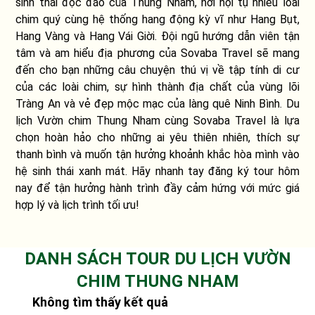
sinh thái độc đáo của Thung Nham, nơi hội tụ nhiều loài
chim quý cùng hệ thống hang động kỳ vĩ như Hang Bụt,
Hang Vàng và Hang Vái Giời. Đội ngũ hướng dẫn viên tận
tâm và am hiểu địa phương của Sovaba Travel sẽ mang
đến cho bạn những câu chuyện thú vị về tập tính di cư
của các loài chim, sự hình thành địa chất của vùng lõi
Tràng An và vẻ đẹp mộc mạc của làng quê Ninh Bình. Du
lịch Vườn chim Thung Nham cùng Sovaba Travel là lựa
chọn hoàn hảo cho những ai yêu thiên nhiên, thích sự
thanh bình và muốn tận hưởng khoảnh khắc hòa mình vào
hệ sinh thái xanh mát. Hãy nhanh tay đăng ký tour hôm
nay để tận hưởng hành trình đầy cảm hứng với mức giá
hợp lý và lịch trình tối ưu!
DANH SÁCH TOUR DU LỊCH VƯỜN
CHIM THUNG NHAM
Không tìm thấy kết quả