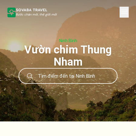
Ninh Bình
Vườn chim Thung
Nham