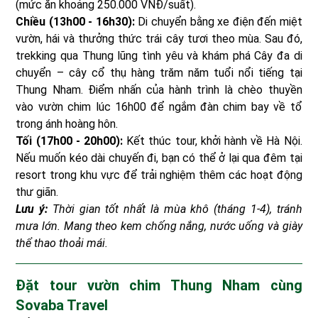
(mức ăn khoảng 250.000 VNĐ/suất).
Chiều (13h00 - 16h30):
Di chuyển bằng xe điện đến miệt
vườn, hái và thưởng thức trái cây tươi theo mùa. Sau đó,
trekking qua Thung lũng tình yêu và khám phá Cây đa di
chuyển – cây cổ thụ hàng trăm năm tuổi nổi tiếng tại
Thung Nham. Điểm nhấn của hành trình là chèo thuyền
vào vườn chim lúc 16h00 để ngắm đàn chim bay về tổ
trong ánh hoàng hôn.
Tối (17h00 - 20h00):
Kết thúc tour, khởi hành về Hà Nội.
Nếu muốn kéo dài chuyến đi, bạn có thể ở lại qua đêm tại
resort trong khu vực để trải nghiệm thêm các hoạt động
thư giãn.
Lưu ý:
Thời gian tốt nhất là mùa khô (tháng 1-4), tránh
mưa lớn. Mang theo kem chống nắng, nước uống và giày
thể thao thoải mái.
Đặt tour vườn chim Thung Nham cùng
Sovaba Travel