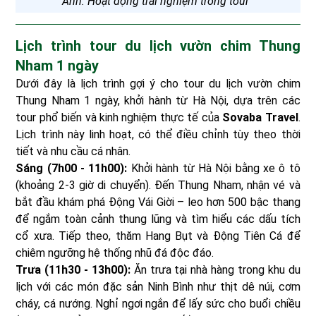
Ảnh: Hoạt động trải nghiệm trong tour
Lịch trình tour du lịch vườn chim Thung
Nham 1 ngày
Dưới đây là lịch trình gợi ý cho tour du lịch vườn chim
Thung Nham 1 ngày, khởi hành từ Hà Nội, dựa trên các
tour phổ biến và kinh nghiệm thực tế của
Sovaba Travel
.
Lịch trình này linh hoạt, có thể điều chỉnh tùy theo thời
tiết và nhu cầu cá nhân.
Sáng (7h00 - 11h00):
Khởi hành từ Hà Nội bằng xe ô tô
(khoảng 2-3 giờ di chuyển). Đến Thung Nham, nhận vé và
bắt đầu khám phá Động Vái Giời – leo hơn 500 bậc thang
để ngắm toàn cảnh thung lũng và tìm hiểu các dấu tích
cổ xưa. Tiếp theo, thăm Hang Bụt và Động Tiên Cá để
chiêm ngưỡng hệ thống nhũ đá độc đáo.
Trưa (11h30 - 13h00):
Ăn trưa tại nhà hàng trong khu du
lịch với các món đặc sản Ninh Bình như thịt dê núi, cơm
cháy, cá nướng. Nghỉ ngơi ngắn để lấy sức cho buổi chiều