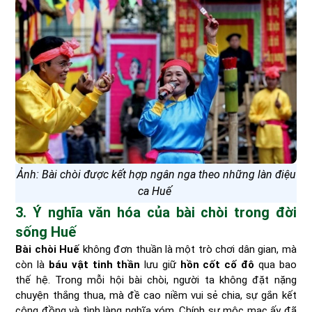
Ảnh: Bài chòi được kết hợp ngân nga theo những làn điệu
ca Huế
3. Ý nghĩa văn hóa của bài chòi trong đời
sống Huế
Bài chòi Huế
không đơn thuần là một trò chơi dân gian, mà
còn là
báu vật tinh thần
lưu giữ
hồn cốt cố đô
qua bao
thế hệ. Trong mỗi hội bài chòi, người ta không đặt nặng
chuyện thắng thua, mà đề cao niềm vui sẻ chia, sự gắn kết
cộng đồng và tình làng nghĩa xóm. Chính sự mộc mạc ấy đã