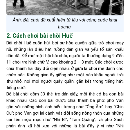
Ảnh: Bài chòi đã xuất hiện từ lâu với công cuộc khai
hoang
2. Cách chơi bài chòi Huế
Bài chòi Huế cuốn hút bởi sự hòa quyện giữa trò chơi may
rủi, những làn điệu hát ruồng dân gian và yếu tố sân khấu
dân dã. Để mở một hội bài chòi, người ta thường dựng 9 đến
11 chòi tre hình chữ V, cao khoảng 2 – 3 mét. Các chòi được
chia thành hai dãy đối diện nhau, ở giữa là chòi mẹ dành cho
chức sắc. Không gian ấy giống như một sân khấu ngoài trời
thu nhỏ, nơi mọi người quây quần, gắn kết trong tiếng hát,
tiếng cười.
Bộ bài chòi gồm 33 thẻ tre dán giấy, mỗi thẻ có ba con bài
khác nhau. Các con bài được chia thành ba pho: pho Văn
gắn với những hình ảnh biểu tượng như “Ông Ầm” hay “Chín
Cu”; pho Vạn gợi lại cảnh vật đời sống nông thôn qua những
cái tên mộc mạc như “Nhì Bí”, “Tam Quăng”; và pho Sách
phản ánh xã hội xưa với những lá bài đầy ý vị như “Nhì