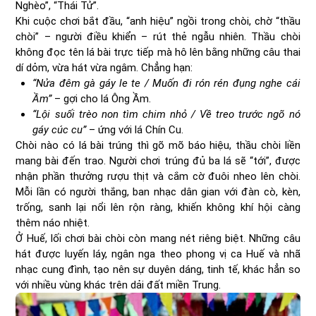
Nghèo”, “Thái Tử”.
Khi cuộc chơi bắt đầu, “anh hiệu” ngồi trong chòi, chờ “thầu
chòi” – người điều khiển – rút thẻ ngẫu nhiên. Thầu chòi
không đọc tên lá bài trực tiếp mà hô lên bằng những câu thai
dí dỏm, vừa hát vừa ngâm. Chẳng hạn:
“Nửa đêm gà gáy le te / Muốn đi rón rén đụng nghe cái
Ầm”
– gợi cho lá Ông Ầm.
“Lội suối trèo non tìm chim nhỏ / Về treo trước ngõ nó
gáy cúc cu”
– ứng với lá Chín Cu.
Chòi nào có lá bài trúng thì gõ mõ báo hiệu, thầu chòi liền
mang bài đến trao. Người chơi trúng đủ ba lá sẽ “tới”, được
nhận phần thưởng rượu thịt và cắm cờ đuôi nheo lên chòi.
Mỗi lần có người thắng, ban nhạc dân gian với đàn cò, kèn,
trống, sanh lại nổi lên rộn ràng, khiến không khí hội càng
thêm náo nhiệt.
Ở Huế, lối chơi bài chòi còn mang nét riêng biệt. Những câu
hát được luyến láy, ngân nga theo phong vị ca Huế và nhã
nhạc cung đình, tạo nên sự duyên dáng, tinh tế, khác hẳn so
với nhiều vùng khác trên dải đất miền Trung.