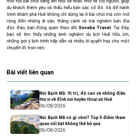
mỗi hội bài chòi vang lên như lời nhắc nhở về cội nguồn, giúp
du khách thêm yêu và thấu hiểu bản sắc cố đô. Và để hành
trình khám phá Huế không chỉ dừng lại ở bài chòi mà còn mở
rộng đến những di sản, thắng cảnh và trải nghiệm bản địa
độc đáo, bạn đừng quên theo dõi
Sovaba Travel
. Tại đây,
bạn sẽ tìm thấy những kinh nghiệm du lịch Huế hữu ích,
những gợi ý lịch trình hấp dẫn và nhiều bí quyết hay cho một
chuyến đi trọn vẹn.
Bài viết liên quan
Núi Bạch Mã: Vị trí, độ cao và những điều
thú vị về đỉnh núi huyền thoại xứ Huế
06/08/2026
Núi Bạch Mã có gì chơi? Top 5 điểm tham
quan nổi bật không thể bỏ qua
06/08/2026