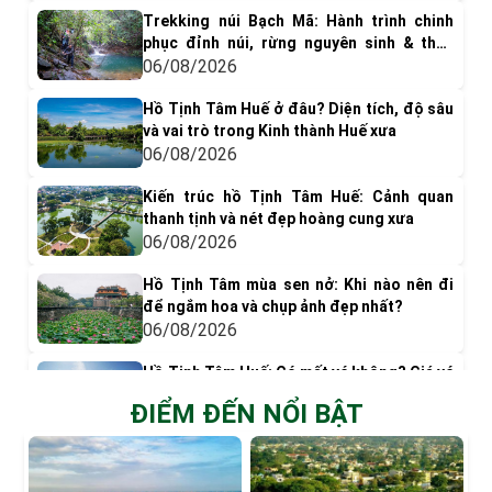
Trekking núi Bạch Mã: Hành trình chinh
phục đỉnh núi, rừng nguyên sinh & thác
nước tuyệt đẹp
06/08/2026
Hồ Tịnh Tâm Huế ở đâu? Diện tích, độ sâu
và vai trò trong Kinh thành Huế xưa
06/08/2026
Kiến trúc hồ Tịnh Tâm Huế: Cảnh quan
thanh tịnh và nét đẹp hoàng cung xưa
06/08/2026
Hồ Tịnh Tâm mùa sen nở: Khi nào nên đi
để ngắm hoa và chụp ảnh đẹp nhất?
06/08/2026
Hồ Tịnh Tâm Huế: Có mất vé không? Giá vé
& Kinh nghiệm tham quan
ĐIỂM ĐẾN NỔI BẬT
05/08/2026
Có gì chơi ở phá Tam Giang? Top 9 trải
nghiệm nên thử