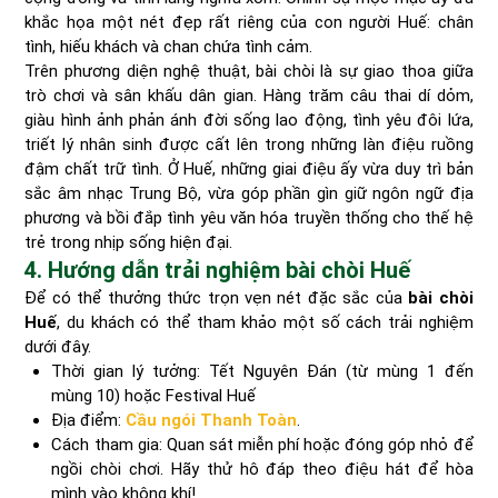
khắc họa một nét đẹp rất riêng của con người Huế: chân
tình, hiếu khách và chan chứa tình cảm.
Trên phương diện nghệ thuật, bài chòi là sự giao thoa giữa
trò chơi và sân khấu dân gian. Hàng trăm câu thai dí dỏm,
giàu hình ảnh phản ánh đời sống lao động, tình yêu đôi lứa,
triết lý nhân sinh được cất lên trong những làn điệu ruồng
đậm chất trữ tình. Ở Huế, những giai điệu ấy vừa duy trì bản
sắc âm nhạc Trung Bộ, vừa góp phần gìn giữ ngôn ngữ địa
phương và bồi đắp tình yêu văn hóa truyền thống cho thế hệ
trẻ trong nhịp sống hiện đại.
4. Hướng dẫn trải nghiệm bài chòi Huế
Để có thể thưởng thức trọn vẹn nét đặc sắc của
bài chòi
Huế
, du khách có thể tham khảo một số cách trải nghiệm
dưới đây.
Thời gian lý tưởng: Tết Nguyên Đán (từ mùng 1 đến
mùng 10) hoặc Festival Huế
Địa điểm:
Cầu ngói Thanh Toàn
.
Cách tham gia: Quan sát miễn phí hoặc đóng góp nhỏ để
ngồi chòi chơi. Hãy thử hô đáp theo điệu hát để hòa
mình vào không khí!