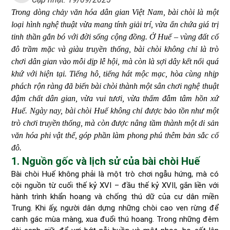
Trong dòng chảy văn hóa dân gian Việt Nam, bài chòi là một
loại hình nghệ thuật vừa mang tính giải trí, vừa ẩn chứa giá trị
tinh thần gắn bó với đời sống cộng đồng. Ở Huế – vùng đất cố
đô trầm mặc và giàu truyền thống, bài chòi không chỉ là trò
chơi dân gian vào mỗi dịp lễ hội, mà còn là sợi dây kết nối quá
khứ với hiện tại. Tiếng hô, tiếng hát mộc mạc, hòa cùng nhịp
phách rộn ràng đã biến bài chòi thành một sân chơi nghệ thuật
đậm chất dân gian, vừa vui tươi, vừa thấm đẫm tâm hồn xứ
Huế. Ngày nay, bài chòi Huế không chỉ được bảo tồn như một
trò chơi truyền thống, mà còn được nâng tầm thành một di sản
văn hóa phi vật thể, góp phần làm phong phú thêm bản sắc cố
đô.
1. Nguồn gốc và lịch sử của bài chòi Huế
Bài chòi Huế không phải là một trò chơi ngẫu hứng, mà có
cội nguồn từ cuối thế kỷ XVI – đầu thế kỷ XVII, gắn liền với
hành trình khẩn hoang và chống thú dữ của cư dân miền
Trung. Khi ấy, người dân dựng những chòi cao ven rừng để
canh gác mùa màng, xua đuổi thú hoang. Trong những đêm