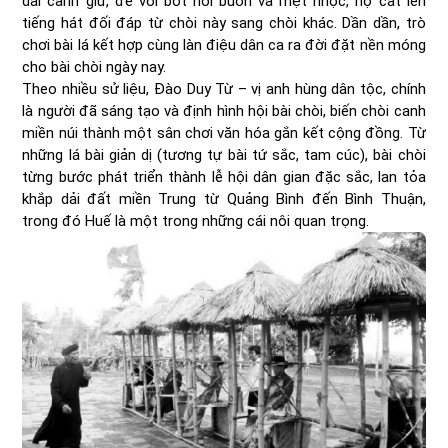
dài canh giữ, để vơi bớt nỗi buồn và mệt nhọc, họ cất lên
tiếng hát đối đáp từ chòi này sang chòi khác. Dần dần, trò
chơi bài lá kết hợp cùng làn điệu dân ca ra đời đặt nền móng
cho bài chòi ngày nay.
Theo nhiều sử liệu, Đào Duy Từ – vị anh hùng dân tộc, chính
là người đã sáng tạo và định hình hội bài chòi, biến chòi canh
miền núi thành một sân chơi văn hóa gắn kết cộng đồng. Từ
những lá bài giản dị (tương tự bài tứ sắc, tam cúc), bài chòi
từng bước phát triển thành lễ hội dân gian đặc sắc, lan tỏa
khắp dải đất miền Trung từ Quảng Bình đến Bình Thuận,
trong đó Huế là một trong những cái nôi quan trọng.