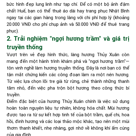
bức hình đẹp lung linh như tạp chí. Để có một bộ ảnh đậm
chất Huế, bạn có thể thuê áo dài hay trang phục Nhật Bình
ngay tại các gian hàng trong làng với chi phí hợp lý (khoảng
20.000 VNĐ cho phí chụp ảnh và 50.000 VNĐ để thuê trang
phục).
2. Trải nghiệm "ngợi hương trầm" và giá trị
truyền thống
Vượt trên vẻ đẹp hình thức, làng hương Thủy Xuân còn
mang đến một hành trình khám phá và "ngợi hương trầm"—
tôn vinh nghề làm hương truyền thống. Đây là nơi bạn có thể
tận mắt chứng kiến các công đoạn làm ra một nén hương.
Từ việc lựa chọn lõi tre già từ rừng, chẻ thành những thanh
tăm nhỏ, đến việc pha trộn bột hương theo công thức bí
truyền.
Điểm đặc biệt của hương Thủy Xuân chính là việc sử dụng
hoàn toàn nguyên liệu tự nhiên, không hóa chất. Mùi hương
được tạo ra từ sự kết hợp tinh tế của bột trầm, quế chi, hoa
hồi, đinh hương và các loại thảo mộc khác, tạo nên một mùi
thơm thanh khiết, nhẹ nhàng, gợi nhớ về không khí ấm cúng
của gia đình.