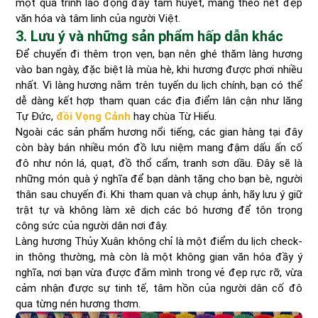
một quá trình lao động đầy tâm huyết, mang theo nét đẹp
văn hóa và tâm linh của người Việt.
3. Lưu ý và những sản phẩm hấp dẫn khác
Để chuyến đi thêm trọn vẹn, bạn nên ghé thăm làng hương
vào ban ngày, đặc biệt là mùa hè, khi hương được phơi nhiều
nhất. Vì làng hương nằm trên tuyến du lịch chính, bạn có thể
dễ dàng kết hợp tham quan các địa điểm lân cận như lăng
Tự Đức,
đồi Vọng Cảnh
hay chùa Từ Hiếu.
Ngoài các sản phẩm hương nổi tiếng, các gian hàng tại đây
còn bày bán nhiều món đồ lưu niệm mang đậm dấu ấn cố
đô như nón lá, quạt, đồ thổ cẩm, tranh sơn dầu. Đây sẽ là
những món quà ý nghĩa để bạn dành tặng cho bạn bè, người
thân sau chuyến đi. Khi tham quan và chụp ảnh, hãy lưu ý giữ
trật tự và không làm xê dịch các bó hương để tôn trọng
công sức của người dân nơi đây.
Làng hương Thủy Xuân không chỉ là một điểm du lịch check-
in thông thường, mà còn là một không gian văn hóa đầy ý
nghĩa, nơi bạn vừa được đắm mình trong vẻ đẹp rực rỡ, vừa
cảm nhận được sự tinh tế, tâm hồn của người dân cố đô
qua từng nén hương thơm.