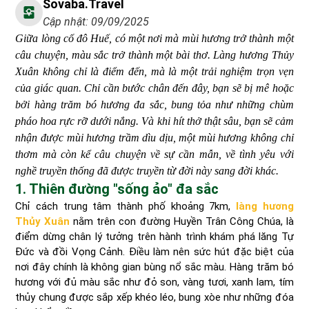
Sovaba.travel
Cập nhật: 09/09/2025
Giữa lòng cố đô Huế, có một nơi mà mùi hương trở thành một
câu chuyện, màu sắc trở thành một bài thơ. Làng hương Thủy
Xuân không chỉ là điểm đến, mà là một trải nghiệm trọn vẹn
của giác quan. Chỉ cần bước chân đến đây, bạn sẽ bị mê hoặc
bởi hàng trăm bó hương đa sắc, bung tỏa như những chùm
pháo hoa rực rỡ dưới nắng. Và khi hít thở thật sâu, bạn sẽ cảm
nhận được mùi hương trầm dìu dịu, một mùi hương không chỉ
thơm mà còn kể câu chuyện về sự cần mẫn, về tình yêu với
nghề truyền thống đã được truyền từ đời này sang đời khác.
1. Thiên đường "sống ảo" đa sắc
Chỉ cách trung tâm thành phố khoảng 7km,
làng hương
Thủy Xuân
nằm trên con đường Huyền Trân Công Chúa, là
điểm dừng chân lý tưởng trên hành trình khám phá lăng Tự
Đức và đồi Vọng Cảnh. Điều làm nên sức hút đặc biệt của
nơi đây chính là không gian bùng nổ sắc màu. Hàng trăm bó
hương với đủ màu sắc như đỏ son, vàng tươi, xanh lam, tím
thủy chung được sắp xếp khéo léo, bung xòe như những đóa