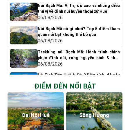
Núi Bạch Mã: Vị trí, độ cao và những điều
thú vị về đỉnh núi huyền thoại xứ Huế
06/08/2026
Núi Bạch Mã có gì chơi? Top 5 điểm tham
quan nổi bật không thể bỏ qua
06/08/2026
Trekking núi Bạch Mã: Hành trình chinh
phục đỉnh núi, rừng nguyên sinh & thác
nước tuyệt đẹp
06/08/2026
Hồ Tịnh Tâm Huế ở đâu? Diện tích, độ sâu
và vai trò trong Kinh thành Huế xưa
ĐIỂM ĐẾN NỔI BẬT
06/08/2026
Kiến trúc hồ Tịnh Tâm Huế: Cảnh quan
thanh tịnh và nét đẹp hoàng cung xưa
06/08/2026
Đại Nội Huế
Sông Hương
Hồ Tịnh Tâm mùa sen nở: Khi nào nên đi
để ngắm hoa và chụp ảnh đẹp nhất?