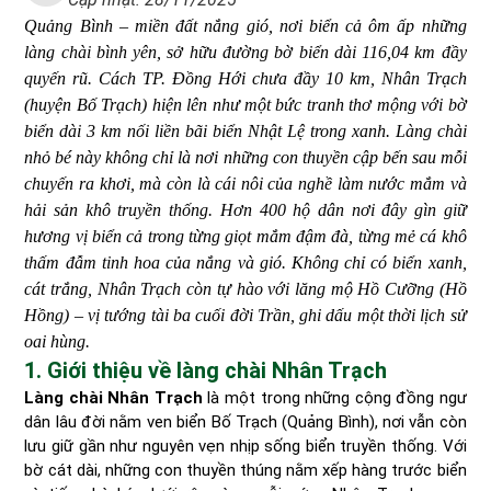
Quảng Bình – miền đất nắng gió, nơi biển cả ôm ấp những
làng chài bình yên, sở hữu đường bờ biển dài 116,04 km đầy
quyến rũ. Cách TP. Đồng Hới chưa đầy 10 km, Nhân Trạch
(huyện Bố Trạch) hiện lên như một bức tranh thơ mộng với bờ
biển dài 3 km nối liền bãi biển Nhật Lệ trong xanh. Làng chài
nhỏ bé này không chỉ là nơi những con thuyền cập bến sau mỗi
chuyến ra khơi, mà còn là cái nôi của nghề làm nước mắm và
hải sản khô truyền thống. Hơn 400 hộ dân nơi đây gìn giữ
hương vị biển cả trong từng giọt mắm đậm đà, từng mẻ cá khô
thấm đẫm tinh hoa của nắng và gió. Không chỉ có biển xanh,
cát trắng, Nhân Trạch còn tự hào với lăng mộ Hồ Cưỡng (Hồ
Hồng) – vị tướng tài ba cuối đời Trần, ghi dấu một thời lịch sử
oai hùng.
1. Giới thiệu về làng chài Nhân Trạch
Làng chài Nhân Trạch
là một trong những cộng đồng ngư
dân lâu đời nằm ven biển Bố Trạch (Quảng Bình), nơi vẫn còn
lưu giữ gần như nguyên vẹn nhịp sống biển truyền thống. Với
bờ cát dài, những con thuyền thúng nằm xếp hàng trước biển