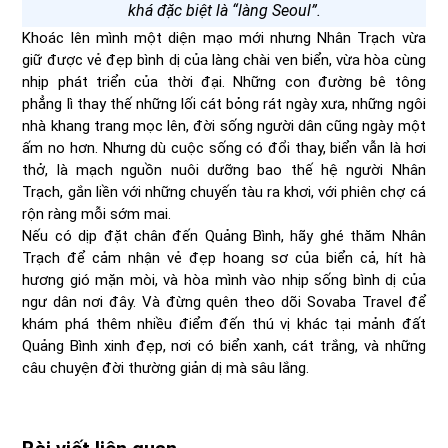
khá đặc biệt là “làng Seoul”.
Khoác lên mình một diện mạo mới nhưng Nhân Trạch vừa
giữ được vẻ đẹp bình dị của làng chài ven biển, vừa hòa cùng
nhịp phát triển của thời đại. Những con đường bê tông
phẳng lì thay thế những lối cát bỏng rát ngày xưa, những ngôi
nhà khang trang mọc lên, đời sống người dân cũng ngày một
ấm no hơn. Nhưng dù cuộc sống có đổi thay, biển vẫn là hơi
thở, là mạch nguồn nuôi dưỡng bao thế hệ người Nhân
Trạch, gắn liền với những chuyến tàu ra khơi, với phiên chợ cá
rộn ràng mỗi sớm mai.
Nếu có dịp đặt chân đến Quảng Bình, hãy ghé thăm Nhân
Trạch để cảm nhận vẻ đẹp hoang sơ của biển cả, hít hà
hương gió mặn mòi, và hòa mình vào nhịp sống bình dị của
ngư dân nơi đây. Và đừng quên theo dõi Sovaba Travel để
khám phá thêm nhiều điểm đến thú vị khác tại mảnh đất
Quảng Bình xinh đẹp, nơi có biển xanh, cát trắng, và những
câu chuyện đời thường giản dị mà sâu lắng.