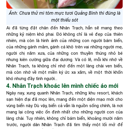
Ảnh: Chưa thử mì tôm mực tươi Quảng Bình thì đúng là
một thiếu sót
Ai đã từng đặt chân đến Nhân Trạch, hẳn sẽ mang theo
những kỷ niệm khó phai. Đó không chỉ là vẻ đẹp của thiên
nhiên, mà còn là hình ảnh của những con người bám biển,
của những gánh mắm, gánh cá khô trên vai những người mẹ,
người chị năm xưa, của những con thuyền thúng nhỏ bé
nhưng kiên cường giữa đại dương. Và có lẽ, mỗi khi nhớ về
Nhân Trạch, ta không chỉ nhớ đến một làng chài ven biển,
mà còn nhớ về một miền ký ức xa xăm, về một thời khốn
khó nhưng đầy tình người…
4. Nhân Trạch khoác lên mình chiếc áo mới
Ngày nay, xung quanh Nhân Trạch, những khu resort, khách
sạn hiện đại đã mọc lên, mang đến một diện mạo mới cho
vùng biển này. Dù vậy, biển cả vẫn là nguồn sống chính, là nơi
mang lại công việc ổn định nhất cho những người con của
làng chài. Tuy nhiên, không chỉ bám biển, khoảng mười năm
trước, người dân Nhân Trạch đã tìm thấy một lối mở để