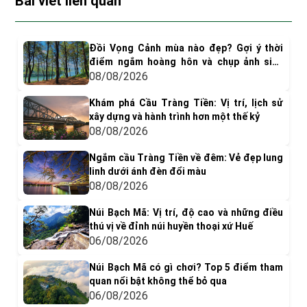
Bài viết liên quan
Đồi Vọng Cảnh mùa nào đẹp? Gợi ý thời
điểm ngắm hoàng hôn và chụp ảnh siêu
"dính"
08/08/2026
Khám phá Cầu Tràng Tiền: Vị trí, lịch sử
xây dựng và hành trình hơn một thế kỷ
08/08/2026
Ngắm cầu Tràng Tiền về đêm: Vẻ đẹp lung
linh dưới ánh đèn đổi màu
08/08/2026
Núi Bạch Mã: Vị trí, độ cao và những điều
thú vị về đỉnh núi huyền thoại xứ Huế
06/08/2026
Núi Bạch Mã có gì chơi? Top 5 điểm tham
quan nổi bật không thể bỏ qua
06/08/2026