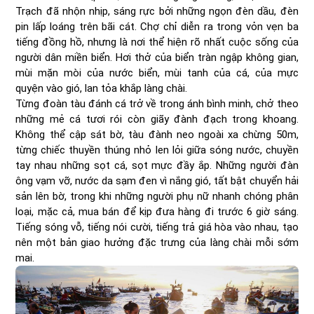
Trạch đã nhộn nhịp, sáng rực bởi những ngọn đèn dầu, đèn
pin lấp loáng trên bãi cát. Chợ chỉ diễn ra trong vỏn vẹn ba
tiếng đồng hồ, nhưng là nơi thể hiện rõ nhất cuộc sống của
người dân miền biển. Hơi thở của biển tràn ngập không gian,
mùi mặn mòi của nước biển, mùi tanh của cá, của mực
quyện vào gió, lan tỏa khắp làng chài.
Từng đoàn tàu đánh cá trở về trong ánh bình minh, chở theo
những mẻ cá tươi rói còn giãy đành đạch trong khoang.
Không thể cập sát bờ, tàu đành neo ngoài xa chừng 50m,
từng chiếc thuyền thúng nhỏ len lỏi giữa sóng nước, chuyền
tay nhau những sọt cá, sọt mực đầy ắp. Những người đàn
ông vạm vỡ, nước da sạm đen vì nắng gió, tất bật chuyển hải
sản lên bờ, trong khi những người phụ nữ nhanh chóng phân
loại, mặc cả, mua bán để kịp đưa hàng đi trước 6 giờ sáng.
Tiếng sóng vỗ, tiếng nói cười, tiếng trả giá hòa vào nhau, tạo
nên một bản giao hưởng đặc trưng của làng chài mỗi sớm
mai.