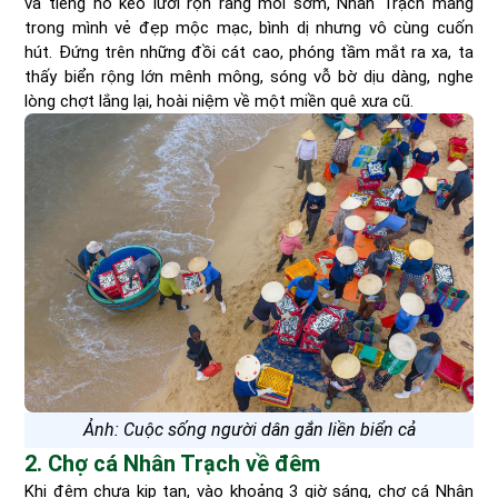
và tiếng hò kéo lưới rộn ràng mỗi sớm, Nhân Trạch mang
trong mình vẻ đẹp mộc mạc, bình dị nhưng vô cùng cuốn
hút. Đứng trên những đồi cát cao, phóng tầm mắt ra xa, ta
thấy biển rộng lớn mênh mông, sóng vỗ bờ dịu dàng, nghe
lòng chợt lắng lại, hoài niệm về một miền quê xưa cũ.
Ảnh: Cuộc sống người dân gắn liền biển cả
2. Chợ cá Nhân Trạch về đêm
Khi đêm chưa kịp tan, vào khoảng 3 giờ sáng, chợ cá Nhân