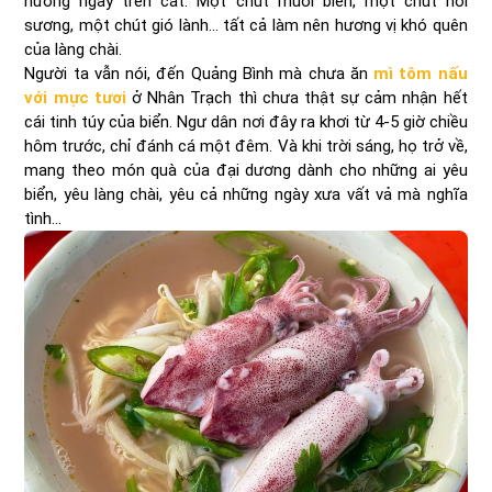
nướng ngay trên cát. Một chút muối biển, một chút hơi
sương, một chút gió lành… tất cả làm nên hương vị khó quên
của làng chài.
Người ta vẫn nói, đến Quảng Bình mà chưa ăn
mì tôm nấu
với mực tươi
ở Nhân Trạch thì chưa thật sự cảm nhận hết
cái tinh túy của biển. Ngư dân nơi đây ra khơi từ 4-5 giờ chiều
hôm trước, chỉ đánh cá một đêm. Và khi trời sáng, họ trở về,
mang theo món quà của đại dương dành cho những ai yêu
biển, yêu làng chài, yêu cả những ngày xưa vất vả mà nghĩa
tình…