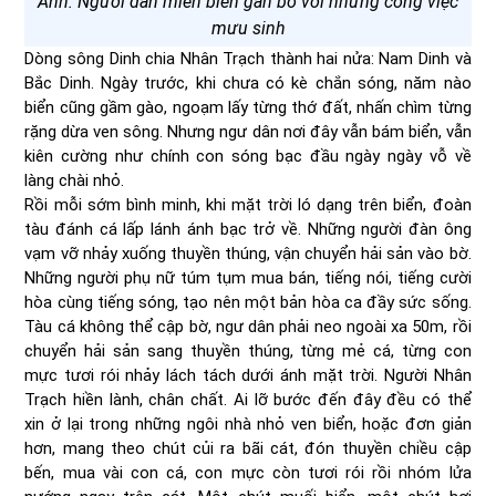
Ảnh: Người dân miền biển gắn bó với những công việc
mưu sinh
Dòng sông Dinh chia Nhân Trạch thành hai nửa: Nam Dinh và
Bắc Dinh. Ngày trước, khi chưa có kè chắn sóng, năm nào
biển cũng gầm gào, ngoạm lấy từng thớ đất, nhấn chìm từng
rặng dừa ven sông. Nhưng ngư dân nơi đây vẫn bám biển, vẫn
kiên cường như chính con sóng bạc đầu ngày ngày vỗ về
làng chài nhỏ.
Rồi mỗi sớm bình minh, khi mặt trời ló dạng trên biển, đoàn
tàu đánh cá lấp lánh ánh bạc trở về. Những người đàn ông
vạm vỡ nhảy xuống thuyền thúng, vận chuyển hải sản vào bờ.
Những người phụ nữ túm tụm mua bán, tiếng nói, tiếng cười
hòa cùng tiếng sóng, tạo nên một bản hòa ca đầy sức sống.
Tàu cá không thể cập bờ, ngư dân phải neo ngoài xa 50m, rồi
chuyển hải sản sang thuyền thúng, từng mẻ cá, từng con
mực tươi rói nhảy lách tách dưới ánh mặt trời. Người Nhân
Trạch hiền lành, chân chất. Ai lỡ bước đến đây đều có thể
xin ở lại trong những ngôi nhà nhỏ ven biển, hoặc đơn giản
hơn, mang theo chút củi ra bãi cát, đón thuyền chiều cập
bến, mua vài con cá, con mực còn tươi rói rồi nhóm lửa