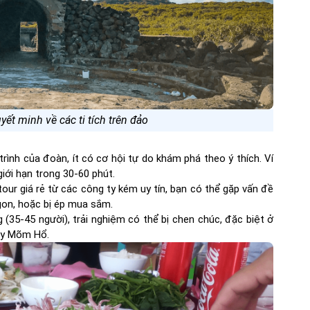
ết minh về các ti tích trên đảo
 trình của đoàn, ít có cơ hội tự do khám phá theo ý thích. Ví
iới hạn trong 30-60 phút.
our giá rẻ từ các công ty kém uy tín, bạn có thể gặp vấn đề
gon, hoặc bị ép mua sắm.
 (35-45 người), trải nghiệm có thể bị chen chúc, đặc biệt ở
ay Mõm Hổ.