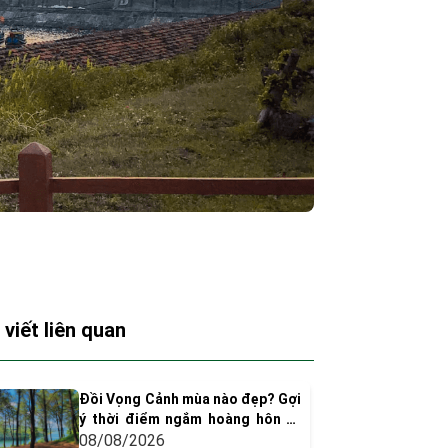
 viết liên quan
Đồi Vọng Cảnh mùa nào đẹp? Gợi
ý thời điểm ngắm hoàng hôn và
chụp ảnh siêu "dính"
08/08/2026