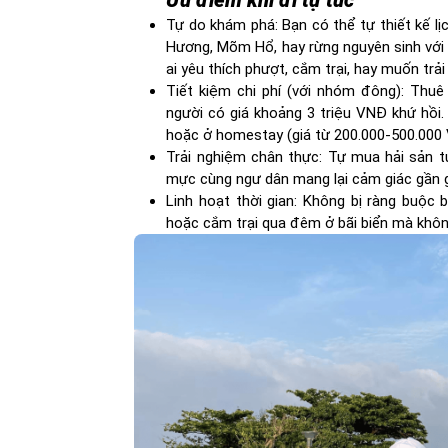
Ưu điểm khi đi tự túc
Tự do khám phá: Bạn có thể tự thiết kế lịc
Hương, Mõm Hổ, hay rừng nguyên sinh với
ai yêu thích phượt, cắm trại, hay muốn trả
Tiết kiệm chi phí (với nhóm đông): Thu
người có giá khoảng 3 triệu VNĐ khứ hồi.
hoặc ở homestay (giá từ 200.000-500.00
Trải nghiệm chân thực: Tự mua hải sản t
mực cùng ngư dân mang lại cảm giác gần gũ
Linh hoạt thời gian: Không bị ràng buộc 
hoặc cắm trại qua đêm ở bãi biển mà không