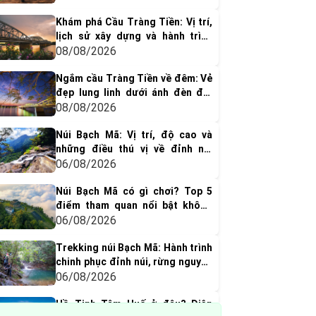
Khám phá Cầu Tràng Tiền: Vị trí,
lịch sử xây dựng và hành trình
hơn một thế kỷ
08/08/2026
Ngắm cầu Tràng Tiền về đêm: Vẻ
đẹp lung linh dưới ánh đèn đổi
màu
08/08/2026
Núi Bạch Mã: Vị trí, độ cao và
những điều thú vị về đỉnh núi
huyền thoại xứ Huế
06/08/2026
Núi Bạch Mã có gì chơi? Top 5
điểm tham quan nổi bật không
thể bỏ qua
06/08/2026
Trekking núi Bạch Mã: Hành trình
chinh phục đỉnh núi, rừng nguyên
sinh & thác nước tuyệt đẹp
06/08/2026
Hồ Tịnh Tâm Huế ở đâu? Diện