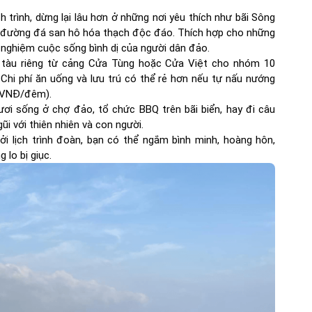
h trình, dừng lại lâu hơn ở những nơi yêu thích như bãi Sông
 đường đá san hô hóa thạch độc đáo. Thích hợp cho những
i nghiệm cuộc sống bình dị của người dân đảo.
ê tàu riêng từ cảng Cửa Tùng hoặc Cửa Việt cho nhóm 10
 Chi phí ăn uống và lưu trú có thể rẻ hơn nếu tự nấu nướng
0 VNĐ/đêm).
ươi sống ở chợ đảo, tổ chức BBQ trên bãi biển, hay đi câu
i với thiên nhiên và con người.
bởi lịch trình đoàn, bạn có thể ngắm bình minh, hoàng hôn,
 lo bị giục.