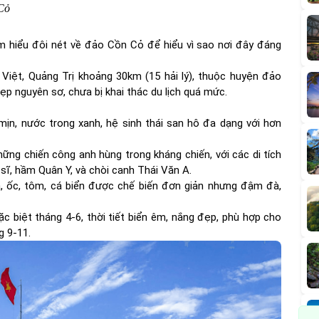
 Cỏ
tìm hiểu đôi nét về đảo Cồn Cỏ để hiểu vì sao nơi đây đáng
ệt, Quảng Trị khoảng 30km (15 hải lý), thuộc huyện đảo
p nguyên sơ, chưa bị khai thác du lịch quá mức.
 mịn, nước trong xanh, hệ sinh thái san hô đa dạng với hơn
hững chiến công anh hùng trong kháng chiến, với các di tích
 sĩ, hầm Quân Y, và chòi canh Thái Văn A.
, ốc, tôm, cá biển được chế biến đơn giản nhưng đậm đà,
c biệt tháng 4-6, thời tiết biển êm, nắng đẹp, phù hợp cho
g 9-11.