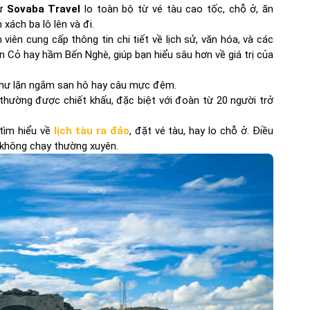
hư
Sovaba Travel
lo toàn bộ từ vé tàu cao tốc, chỗ ở, ăn
 xách ba lô lên và đi.
iên cung cấp thông tin chi tiết về lịch sử, văn hóa, và các
Cỏ hay hầm Bến Nghè, giúp bạn hiểu sâu hơn về giá trị của
như lặn ngắm san hô hay câu mực đêm.
 thường được chiết khấu, đặc biệt với đoàn từ 20 người trở
 tìm hiểu về
lịch tàu ra đảo
, đặt vé tàu, hay lo chỗ ở. Điều
 không chạy thường xuyên.