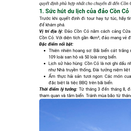
quyết định phù hợp nhất cho chuyến đi đến Cồn
1. Sức hút du lịch của đảo Cồn Cỏ
Trước khi quyết định đi tour hay tự túc, hãy 
để khám phá.
Vị trí địa lý:
Đảo Cồn Cỏ nằm cách cảng Cửa Vi
Cồn Cỏ. Với diện tích gần 4km², đảo mang vẻ đẹ
Đặc điểm nổi bật:
Thiên nhiên hoang sơ: Bãi biển cát trắng
109 loài san hô và 50 loài rong biển.
Lịch sử hào hùng: Cồn Cỏ là nơi ghi dấu n
như Nhà truyền thống, Đài tưởng niệm liệt
Ẩm thực hải sản tươi ngon: Các món cua
đặc biệt là tiệc BBQ trên bãi biển.
Thời điểm lý tưởng:
Từ tháng 3 đến tháng 8, đặ
tham quan và tắm biển. Tránh mùa bão từ thán