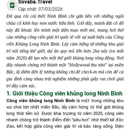
Sovaba.travel
Cập nhật: 07/03/2026
Đã qua rồi cái thời Ninh Bình chỉ gắn liền với những ngôi
chùa cổ kính hay non nước hữu tình. Giờ đây, mảnh đất cố đô
này đã khoác lên mình một diện mạo mới mẻ, mang hơi thở
của những công viên giải trí quốc tế với sự xuất hiện của Công
viên Khủng Long Ninh Bình. Lấy cảm hứng từ những khu giải
trí nổi tiếng thế giới, dự án quy mô lớn hơn 2ha này (ra mắt
năm 2020) đã tạo nên một thế giới khủng long sống động. Nơi
đây nhanh chóng trở thành một "Hollywood thu nhỏ" tại miền
Bắc, là điểm đến lý tưởng không chỉ để check-in mà còn để cả
gia đình cùng nhau trải nghiệm những phút giây vui chơi giải
trí đầy cảm xúc.
1. Giới thiệu Công viên khủng long Ninh Bình
Công viên khủng long Ninh Bình
là một trong những khu
vui chơi lớn nhất miền Bắc, lấy cảm hứng từ thế giới khủng
long thời tiền sử. Được khai trương từ năm 2020, công viên
nhanh chóng trở thành điểm đến "siêu hot" nhờ thiết kế độc
đáo, kết hợp giữa công viên giải trí và bảo tàng sống. Diện