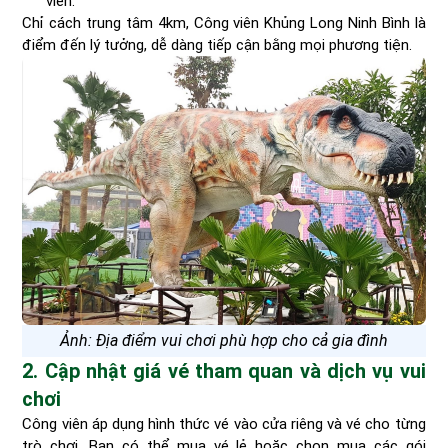
viên.
Chỉ cách trung tâm 4km, Công viên Khủng Long Ninh Bình là
điểm đến lý tưởng, dễ dàng tiếp cận bằng mọi phương tiện.
Ảnh: Địa điểm vui chơi phù hợp cho cả gia đình
2. Cập nhật giá vé tham quan và dịch vụ vui
chơi
Công viên áp dụng hình thức vé vào cửa riêng và vé cho từng
trò chơi. Bạn có thể mua vé lẻ hoặc chọn mua các gói