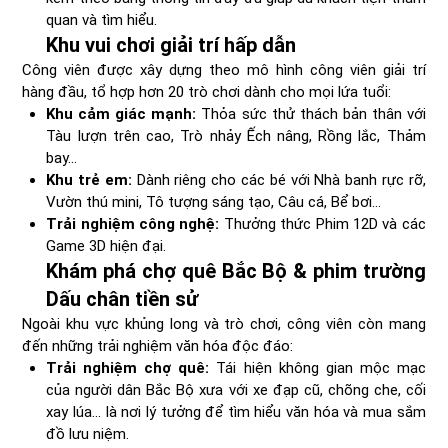
quan và tìm hiểu.
Khu vui chơi giải trí hấp dẫn
Công viên được xây dựng theo mô hình công viên giải trí
hàng đầu, tổ hợp hơn 20 trò chơi dành cho mọi lứa tuổi:
Khu cảm giác mạnh:
Thỏa sức thử thách bản thân với
Tàu lượn trên cao, Trò nhảy Ếch nâng, Rồng lắc, Thảm
bay...
Khu trẻ em:
Dành riêng cho các bé với Nhà banh rực rỡ,
Vườn thú mini, Tô tượng sáng tạo, Câu cá, Bể bơi...
Trải nghiệm công nghệ:
Thưởng thức Phim 12D và các
Game 3D hiện đại.
Khám phá chợ quê Bắc Bộ & phim trường
Dấu chân tiền sử
Ngoài khu vực khủng long và trò chơi, công viên còn mang
đến những trải nghiệm văn hóa độc đáo:
Trải nghiệm chợ quê:
Tái hiện không gian mộc mạc
của người dân Bắc Bộ xưa với xe đạp cũ, chõng che, cối
xay lúa... là nơi lý tưởng để tìm hiểu văn hóa và mua sắm
đồ lưu niệm.