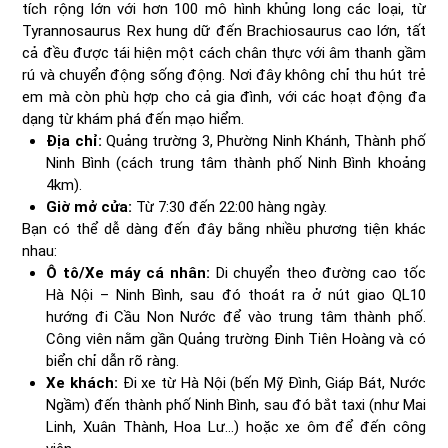
tích rộng lớn với hơn 100 mô hình khủng long các loại, từ
Tyrannosaurus Rex hung dữ đến Brachiosaurus cao lớn, tất
cả đều được tái hiện một cách chân thực với âm thanh gầm
rú và chuyển động sống động. Nơi đây không chỉ thu hút trẻ
em mà còn phù hợp cho cả gia đình, với các hoạt động đa
dạng từ khám phá đến mạo hiểm.
Địa chỉ:
Quảng trường 3, Phường Ninh Khánh, Thành phố
Ninh Bình (cách trung tâm thành phố Ninh Bình khoảng
4km).
Giờ mở cửa:
Từ 7:30 đến 22:00 hàng ngày.
Bạn có thể dễ dàng đến đây bằng nhiều phương tiện khác
nhau:
Ô tô/Xe máy cá nhân:
Di chuyển theo đường cao tốc
Hà Nội – Ninh Bình, sau đó thoát ra ở nút giao QL10
hướng đi Cầu Non Nước để vào trung tâm thành phố.
Công viên nằm gần Quảng trường Đinh Tiên Hoàng và có
biển chỉ dẫn rõ ràng.
Xe khách:
Đi xe từ Hà Nội (bến Mỹ Đình, Giáp Bát, Nước
Ngầm) đến thành phố Ninh Bình, sau đó bắt taxi (như Mai
Linh, Xuân Thành, Hoa Lư...) hoặc xe ôm để đến công