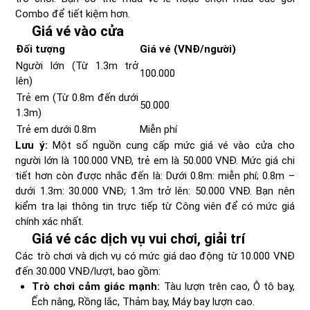
Combo để tiết kiệm hơn.
Giá vé vào cửa
Đối tượng
Giá vé (VNĐ/người)
Người lớn (Từ 1.3m trở
100.000
lên)
Trẻ em (Từ 0.8m đến dưới
50.000
1.3m)
Trẻ em dưới 0.8m
Miễn phí
Lưu ý:
Một số nguồn cung cấp mức giá vé vào cửa cho
người lớn là 100.000 VNĐ, trẻ em là 50.000 VNĐ. Mức giá chi
tiết hơn còn được nhắc đến là: Dưới 0.8m: miễn phí; 0.8m –
dưới 1.3m: 30.000 VNĐ; 1.3m trở lên: 50.000 VNĐ. Bạn nên
kiểm tra lại thông tin trực tiếp từ Công viên để có mức giá
chính xác nhất.
Giá vé các dịch vụ vui chơi, giải trí
Các trò chơi và dịch vụ có mức giá dao động từ 10.000 VNĐ
đến 30.000 VNĐ/lượt, bao gồm:
Trò chơi cảm giác mạnh:
Tàu lượn trên cao, Ô tô bay,
Ếch nâng, Rồng lắc, Thảm bay, Máy bay lượn cao.