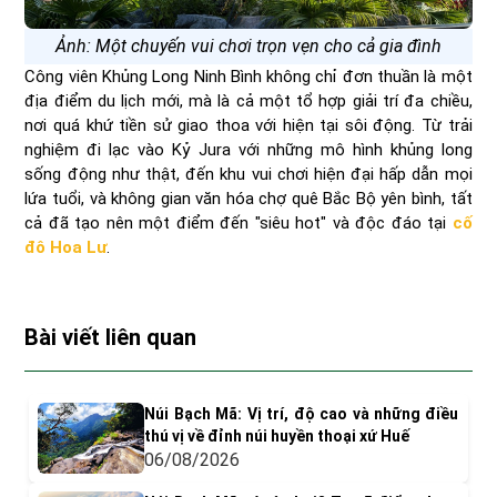
Ảnh: Một chuyến vui chơi trọn vẹn cho cả gia đình
Công viên Khủng Long Ninh Bình không chỉ đơn thuần là một
địa điểm du lịch mới, mà là cả một tổ hợp giải trí đa chiều,
nơi quá khứ tiền sử giao thoa với hiện tại sôi động. Từ trải
nghiệm đi lạc vào Kỷ Jura với những mô hình khủng long
sống động như thật, đến khu vui chơi hiện đại hấp dẫn mọi
lứa tuổi, và không gian văn hóa chợ quê Bắc Bộ yên bình, tất
cả đã tạo nên một điểm đến "siêu hot" và độc đáo tại
cố
đô Hoa Lư
.
Bài viết liên quan
Núi Bạch Mã: Vị trí, độ cao và những điều
thú vị về đỉnh núi huyền thoại xứ Huế
06/08/2026