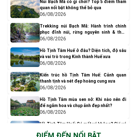
Núi Bạch Mã có gì chơi? Top 5 điểm tham
quan nổi bật không thể bỏ qua
06/08/2026
Trekking núi Bạch Mã: Hành trình chinh
phục đỉnh núi, rừng nguyên sinh & thác
nước tuyệt đẹp
06/08/2026
Hồ Tịnh Tâm Huế ở đâu? Diện tích, độ sâu
và vai trò trong Kinh thành Huế xưa
06/08/2026
Kiến trúc hồ Tịnh Tâm Huế: Cảnh quan
thanh tịnh và nét đẹp hoàng cung xưa
06/08/2026
Hồ Tịnh Tâm mùa sen nở: Khi nào nên đi
để ngắm hoa và chụp ảnh đẹp nhất?
06/08/2026
Hồ Tịnh Tâm Huế: Có mất vé không? Giá vé
& Kinh nghiệm tham quan
ĐIỂM ĐẾN NỔI BẬT
05/08/2026