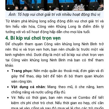
Ảnh: Tổ hợp vui chơi giải trí với nhiều hoạt động thú vị
Từ khám phá khủng long sống động đến vui chơi giải trí và
tìm hiểu văn hóa, Công viên Khủng Long là điểm đến lý
tưởng với vô số hoạt động hấp dẫn cho mọi lứa tuổi.
4. Bí kíp vui chơi trọn vẹn
Để chuyến tham quan Công viên khủng long Ninh Bình trở
nên thú vị và trọn vẹn hơn, bạn nên chuẩn bị trước một vài
kinh nghiệm nhỏ. Dưới đây là một số bí kíp vui chơi trọn vẹn
tại Công viên khủng long Ninh Bình mà bạn có thể tham
khảo.
Trang phục:
Nên mặc quần áo thoải mái, đơn giản và đi
giày thể thao, dép bệt để tiện đi bộ tham quan khuôn
viên rộng lớn.
Vật dụng cá nhân:
Mang theo mũ, ô che nắng, kem
chống nắng và nước uống đầy đủ.
Vé: Nếu có thời gian, bạn nên mua vé Combo để tiết
kiệm chi phí chơi trò chơi. Nếu thời gian eo hẹp, chỉ cần
mua vé vào cổng và sau đó mua vé lẻ cho các trò muốn