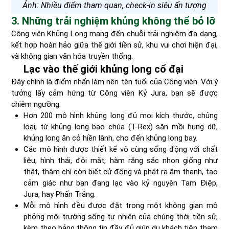
Ảnh: Nhiều điểm tham quan, check-in siêu ấn tượng
3. Những trải nghiệm khủng không thể bỏ lỡ
Công viên Khủng Long mang đến chuỗi trải nghiệm đa dạng,
kết hợp hoàn hảo giữa thế giới tiền sử, khu vui chơi hiện đại,
và không gian văn hóa truyền thống.
Lạc vào thế giới khủng long cổ đại
Đây chính là điểm nhấn làm nên tên tuổi của Công viên. Với ý
tưởng lấy cảm hứng từ Công viên Kỷ Jura, bạn sẽ được
chiêm ngưỡng:
Hơn 200 mô hình khủng long đủ mọi kích thước, chủng
loại, từ khủng long bạo chúa (T-Rex) săn mồi hung dữ,
khủng long ăn cỏ hiền lành, cho đến khủng long bay.
Các mô hình được thiết kế vô cùng sống động với chất
liệu, hình thái, đôi mắt, hàm răng sắc nhọn giống như
thật, thậm chí còn biết cử động và phát ra âm thanh, tạo
cảm giác như bạn đang lạc vào kỷ nguyên Tam Điệp,
Jura, hay Phấn Trắng.
Mỗi mô hình đều được đặt trong một không gian mô
phỏng môi trường sống tự nhiên của chúng thời tiền sử,
kèm theo bảng thông tin đầy đủ giúp du khách tiện tham