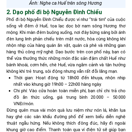
Ảnh: Nghe ca Huế trên sông Hương
2. Dạo phố đi bộ Nguyễn Đình Chiểu
Phố đi bộ Nguyễn Đình Chiểu được ví như “trái tim” của cuộc
sống về đêm ở Huế, tọa lạc dọc bờ nam sông Hương thơ
mộng. Khi màn đêm buông xuống, nơi đây bừng sáng bởi ánh
đèn lung linh phản chiếu trên mặt nước, hòa cùng không khí
nhộn nhịp của hàng quán ăn vặt, quán cà phê và những gian
hàng thủ công mỹ nghệ. Dạo bước trên con phố này, bạn có
thể vừa thưởng thức những món đặc sản đậm chất Huế như
bánh khoái, cơm hến, chè Huế, vừa ngắm cảnh và tận hưởng
không khí trẻ trung, sôi động nhưng vẫn rất đỗi lãng mạn.
Thời gian: Hoạt động từ 18h00 đến khuya, nhộn nhịp
nhất vào khung giờ 19h00 – 22h00 hàng ngày.
Chi phí: Vào cửa hoàn toàn miễn phí, bạn chỉ chi trả cho
đồ ăn thức uống, giá trung bình 20.000 – 50.000
VNĐ/món.
Đừng quên mua vài món quà lưu niệm như nón lá, khăn lụa
hay ghé các sân khấu đường phố để xem biểu diễn nghệ
thuật ngẫu hứng. Nếu không thích đông đúc, hãy đi ngoài
khung giờ cao điểm. Thanh toán qua ví điện tử sẽ giúp bạn