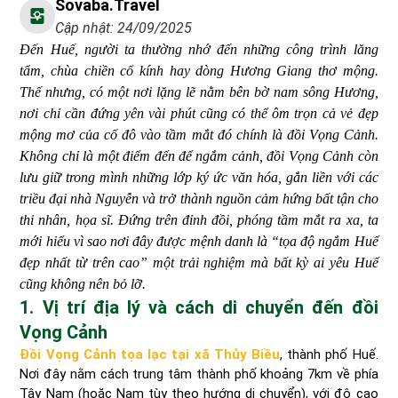
Sovaba.travel
Cập nhật: 24/09/2025
Đến Huế, người ta thường nhớ đến những công trình lăng
tẩm, chùa chiền cổ kính hay dòng Hương Giang thơ mộng.
Thế nhưng, có một nơi lặng lẽ nằm bên bờ nam sông Hương,
nơi chỉ cần đứng yên vài phút cũng có thể ôm trọn cả vẻ đẹp
mộng mơ của cố đô vào tầm mắt đó chính là đồi Vọng Cảnh.
Không chỉ là một điểm đến để ngắm cảnh, đồi Vọng Cảnh còn
lưu giữ trong mình những lớp ký ức văn hóa, gắn liền với các
triều đại nhà Nguyễn và trở thành nguồn cảm hứng bất tận cho
thi nhân, họa sĩ. Đứng trên đỉnh đồi, phóng tầm mắt ra xa, ta
mới hiểu vì sao nơi đây được mệnh danh là “tọa độ ngắm Huế
đẹp nhất từ trên cao” một trải nghiệm mà bất kỳ ai yêu Huế
cũng không nên bỏ lỡ.
1. Vị trí địa lý và cách di chuyển đến đồi
Vọng Cảnh
Đồi Vọng Cảnh tọa lạc tại xã Thủy Biều
, thành phố Huế.
Nơi đây nằm cách trung tâm thành phố khoảng 7km về phía
Tây Nam (hoặc Nam tùy theo hướng di chuyển), với độ cao