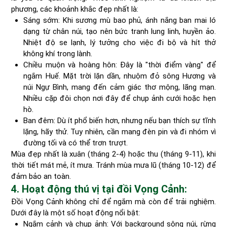
phương, các khoảnh khắc đẹp nhất là:
Sáng sớm: Khi sương mù bao phủ, ánh nắng ban mai ló
dạng từ chân núi, tạo nên bức tranh lung linh, huyền ảo.
Nhiệt độ se lạnh, lý tưởng cho việc đi bộ và hít thở
không khí trong lành.
Chiều muộn và hoàng hôn: Đây là "thời điểm vàng" để
ngắm Huế. Mặt trời lặn dần, nhuộm đỏ sông Hương và
núi Ngự Bình, mang đến cảm giác thơ mộng, lãng mạn.
Nhiều cặp đôi chọn nơi đây để chụp ảnh cưới hoặc hẹn
hò.
Ban đêm: Dù ít phổ biến hơn, nhưng nếu bạn thích sự tĩnh
lặng, hãy thử. Tuy nhiên, cần mang đèn pin và đi nhóm vì
đường tối và có thể trơn trượt.
Mùa đẹp nhất là xuân (tháng 2-4) hoặc thu (tháng 9-11), khi
thời tiết mát mẻ, ít mưa. Tránh mùa mưa lũ (tháng 10-12) để
đảm bảo an toàn.
4. Hoạt động thú vị tại đồi Vọng Cảnh:
Đồi Vọng Cảnh không chỉ để ngắm mà còn để trải nghiệm.
Dưới đây là một số hoạt động nổi bật:
Ngắm cảnh và chụp ảnh: Với background sông núi, rừng