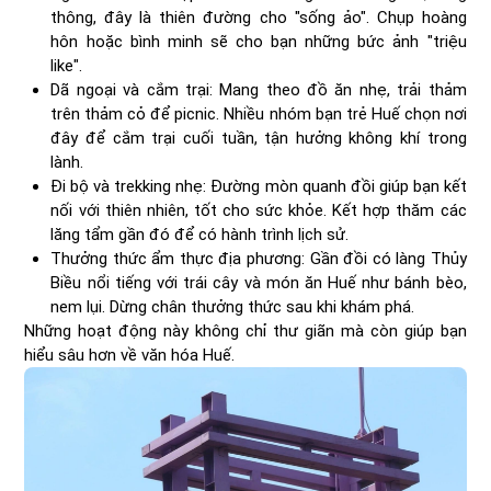
thông, đây là thiên đường cho "sống ảo". Chụp hoàng
hôn hoặc bình minh sẽ cho bạn những bức ảnh "triệu
like".
Dã ngoại và cắm trại: Mang theo đồ ăn nhẹ, trải thảm
trên thảm cỏ để picnic. Nhiều nhóm bạn trẻ Huế chọn nơi
đây để cắm trại cuối tuần, tận hưởng không khí trong
lành.
Đi bộ và trekking nhẹ: Đường mòn quanh đồi giúp bạn kết
nối với thiên nhiên, tốt cho sức khỏe. Kết hợp thăm các
lăng tẩm gần đó để có hành trình lịch sử.
Thưởng thức ẩm thực địa phương: Gần đồi có làng Thủy
Biều nổi tiếng với trái cây và món ăn Huế như bánh bèo,
nem lụi. Dừng chân thưởng thức sau khi khám phá.
Những hoạt động này không chỉ thư giãn mà còn giúp bạn
hiểu sâu hơn về văn hóa Huế.