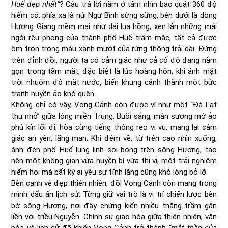
Huế đẹp nhất”
? Câu trả lời nằm ở tầm nhìn bao quát 360 độ
hiếm có: phía xa là núi Ngự Bình sừng sững, bên dưới là dòng
Hương Giang mềm mại như dải lụa hồng, xen lẫn những mái
ngói rêu phong của thành phố Huế trầm mặc, tất cả được
ôm trọn trong màu xanh mướt của rừng thông trải dài. Đứng
trên đỉnh đồi, người ta có cảm giác như cả cố đô đang nằm
gọn trong tầm mắt, đặc biệt là lúc hoàng hôn, khi ánh mặt
trời nhuộm đỏ mặt nước, biến khung cảnh thành một bức
tranh huyền ảo khó quên.
Không chỉ có vậy, Vọng Cảnh còn được ví như một “Đà Lạt
thu nhỏ” giữa lòng miền Trung. Buổi sáng, màn sương mờ ảo
phủ kín lối đi, hòa cùng tiếng thông reo vi vu, mang lại cảm
giác an yên, lãng mạn. Khi đêm về, từ trên cao nhìn xuống,
ánh đèn phố Huế lung linh soi bóng trên sông Hương, tạo
nên một không gian vừa huyền bí vừa thi vị, một trải nghiệm
hiếm hoi mà bất kỳ ai yêu sự tĩnh lặng cũng khó lòng bỏ lỡ.
Bên cạnh vẻ đẹp thiên nhiên, đồi Vọng Cảnh còn mang trong
mình dấu ấn lịch sử. Từng giữ vai trò là vị trí chiến lược bên
bờ sông Hương, nơi đây chứng kiến nhiều thăng trầm gắn
liền với triều Nguyễn. Chính sự giao hòa giữa thiên nhiên, văn
hóa và lịch sử đã khiến Vọng Cảnh trở thành
“mắt thần của