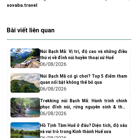
sovaba.travel
.
Bài viết liên quan
Núi Bạch Mã: Vị trí, độ cao và những điều
thú vị về đỉnh núi huyền thoại xứ Huế
06/08/2026
Núi Bạch Mã có gì chơi? Top 5 điểm tham
quan nổi bật không thể bỏ qua
06/08/2026
Trekking núi Bạch Mã: Hành trình chinh
phục đỉnh núi, rừng nguyên sinh & thác
nước tuyệt đẹp
06/08/2026
Hồ Tịnh Tâm Huế ở đâu? Diện tích, độ sâu
và vai trò trong Kinh thành Huế xưa