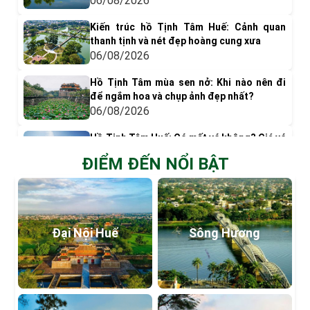
06/08/2026
Kiến trúc hồ Tịnh Tâm Huế: Cảnh quan
thanh tịnh và nét đẹp hoàng cung xưa
06/08/2026
Hồ Tịnh Tâm mùa sen nở: Khi nào nên đi
để ngắm hoa và chụp ảnh đẹp nhất?
06/08/2026
Hồ Tịnh Tâm Huế: Có mất vé không? Giá vé
& Kinh nghiệm tham quan
ĐIỂM ĐẾN NỔI BẬT
05/08/2026
Có gì chơi ở phá Tam Giang? Top 9 trải
nghiệm nên thử
05/08/2026
Đại Nội Huế
Sông Hương
Khám phá Đầm Chuồn: Vẻ đẹp bình yên
giữa Phá Tam Giang
05/08/2026
Khám phá Rú Chá – Đầm Chuồn: Du lịch