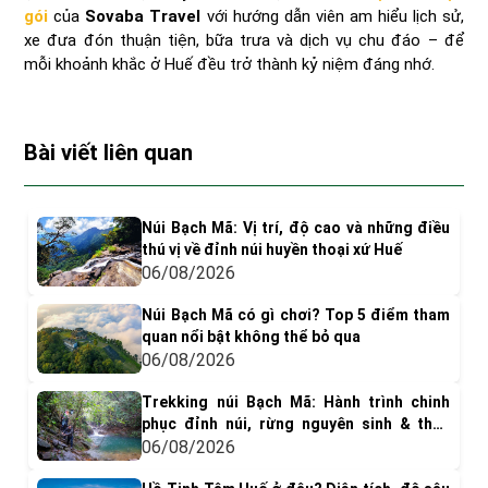
gói
của
Sovaba Travel
với hướng dẫn viên am hiểu lịch sử,
xe đưa đón thuận tiện, bữa trưa và dịch vụ chu đáo – để
mỗi khoảnh khắc ở Huế đều trở thành kỷ niệm đáng nhớ.
Bài viết liên quan
Núi Bạch Mã: Vị trí, độ cao và những điều
thú vị về đỉnh núi huyền thoại xứ Huế
06/08/2026
Núi Bạch Mã có gì chơi? Top 5 điểm tham
quan nổi bật không thể bỏ qua
06/08/2026
Trekking núi Bạch Mã: Hành trình chinh
phục đỉnh núi, rừng nguyên sinh & thác
nước tuyệt đẹp
06/08/2026