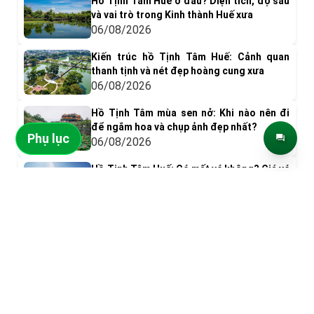
Hồ Tịnh Tâm Huế ở đâu? Diện tích, độ sâu
và vai trò trong Kinh thành Huế xưa
06/08/2026
Kiến trúc hồ Tịnh Tâm Huế: Cảnh quan
thanh tịnh và nét đẹp hoàng cung xưa
06/08/2026
Hồ Tịnh Tâm mùa sen nở: Khi nào nên đi
để ngắm hoa và chụp ảnh đẹp nhất?
Phụ lục
06/08/2026
Hồ Tịnh Tâm Huế: Có mất vé không? Giá vé
& Kinh nghiệm tham quan
ĐIỂM ĐẾN NỔI BẬT
05/08/2026
Có gì chơi ở phá Tam Giang? Top 9 trải
nghiệm nên thử
05/08/2026
Đại Nội Huế
Sông Hương
Khám phá Đầm Chuồn: Vẻ đẹp bình yên
giữa Phá Tam Giang
05/08/2026