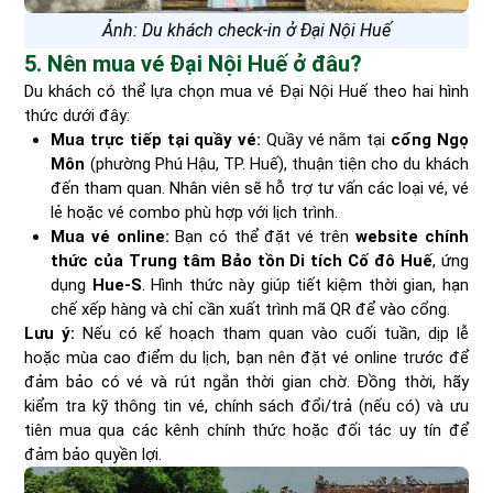
Ảnh: Du khách check-in ở Đại Nội Huế
5. Nên mua vé Đại Nội Huế ở đâu?
Du khách có thể lựa chọn mua vé Đại Nội Huế theo hai hình
thức dưới đây:
Mua trực tiếp tại quầy vé:
Quầy vé nằm tại
cổng Ngọ
Môn
(phường Phú Hậu, TP. Huế), thuận tiện cho du khách
đến tham quan. Nhân viên sẽ hỗ trợ tư vấn các loại vé, vé
lẻ hoặc vé combo phù hợp với lịch trình.
Mua vé online:
Bạn có thể đặt vé trên
website chính
thức của Trung tâm Bảo tồn Di tích Cố đô Huế
, ứng
dụng
Hue-S
. Hình thức này giúp tiết kiệm thời gian, hạn
chế xếp hàng và chỉ cần xuất trình mã QR để vào cổng.
Lưu ý:
Nếu có kế hoạch tham quan vào cuối tuần, dịp lễ
hoặc mùa cao điểm du lịch, bạn nên đặt vé online trước để
đảm bảo có vé và rút ngắn thời gian chờ. Đồng thời, hãy
kiểm tra kỹ thông tin vé, chính sách đổi/trả (nếu có) và ưu
tiên mua qua các kênh chính thức hoặc đối tác uy tín để
đảm bảo quyền lợi.