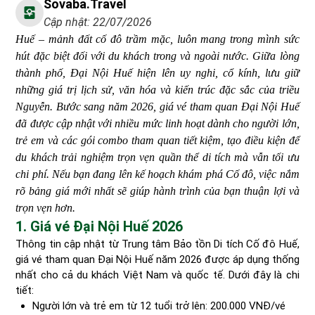
Sovaba.travel
Cập nhật: 22/07/2026
Huế – mảnh đất cố đô trầm mặc, luôn mang trong mình sức
hút đặc biệt đối với du khách trong và ngoài nước. Giữa lòng
thành phố, Đại Nội Huế hiện lên uy nghi, cổ kính, lưu giữ
những giá trị lịch sử, văn hóa và kiến trúc đặc sắc của triều
Nguyễn. Bước sang năm 2026, giá vé tham quan Đại Nội Huế
đã được cập nhật với nhiều mức linh hoạt dành cho người lớn,
trẻ em và các gói combo tham quan tiết kiệm, tạo điều kiện để
du khách trải nghiệm trọn vẹn quần thể di tích mà vẫn tối ưu
chi phí. Nếu bạn đang lên kế hoạch khám phá Cố đô, việc nắm
rõ bảng giá mới nhất sẽ giúp hành trình của bạn thuận lợi và
trọn vẹn hơn.
1. Giá vé Đại Nội Huế 2026
Thông tin cập nhật từ Trung tâm Bảo tồn Di tích Cố đô Huế,
giá vé tham quan Đại Nội Huế năm 2026 được áp dụng thống
nhất cho cả du khách Việt Nam và quốc tế. Dưới đây là chi
tiết:
Người lớn và trẻ em từ 12 tuổi trở lên: 200.000 VNĐ/vé