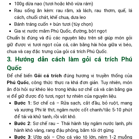
100g dừa nạo (tươi hoặc khô vừa rám)
Rau sống ăn kèm: rau răm, xà lách, rau thơm, quế, lá
cách, chuối chát, khế chua, dưa leo
Bánh tráng cuốn + bún tươi (tùy chọn)
Gia vị: nước mắm Phú Quốc, đường, bột ngọt
Chuẩn bị đúng và đủ các nguyên liệu trên sẽ giúp món gỏi
giữ được vị tươi ngọt của cá, cân bằng hài hòa giữa vị béo,
chua và cay đặc trưng của gỏi cá trích Phú Quốc.
3. Hướng dẫn cách làm gỏi cá trích Phú
Quốc
Để chế biến
Gỏi cá trích
đúng hương vị truyền thống của
Phú Quốc
, công thức thực ra khá đơn giản. Tuy nhiên, món
ăn đòi hỏi sự khéo léo trong khâu sơ chế cá và cân bằng gia
vị để giữ được độ tươi, ngọt tự nhiên của nguyên liệu.
Bước 1:
Sơ chế cá – Rửa sạch, cắt đầu, bỏ ruột, mang
và xương. Phi lê thịt, ngâm nước cốt chanh/tắc 5-10 phút
để tái và khử tanh, rồi vắt khô.
Bước 2:
Sơ chế rau – Thái hành tây ngâm nước lạnh, phi
hành khô vàng, rang đậu phộng, băm tỏi ớt gừng.
Bước 3:
Ướp gỏi – Cho cá vào tô lớn, nêm 1-2 muỗng