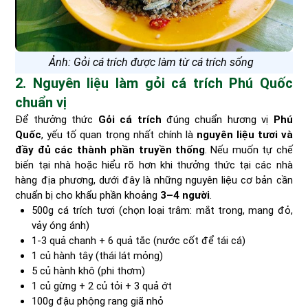
Ảnh: Gỏi cá trích được làm từ cá trích sống
2. Nguyên liệu làm gỏi cá trích Phú Quốc
chuẩn vị
Để thưởng thức
Gỏi cá trích
đúng chuẩn hương vị
Phú
Quốc
, yếu tố quan trọng nhất chính là
nguyên liệu tươi và
đầy đủ các thành phần truyền thống
. Nếu muốn tự chế
biến tại nhà hoặc hiểu rõ hơn khi thưởng thức tại các nhà
hàng địa phương, dưới đây là những nguyên liệu cơ bản cần
chuẩn bị cho khẩu phần khoảng
3–4 người
.
500g cá trích tươi (chọn loại trâm: mắt trong, mang đỏ,
vảy óng ánh)
1-3 quả chanh + 6 quả tắc (nước cốt để tái cá)
1 củ hành tây (thái lát mỏng)
5 củ hành khô (phi thơm)
1 củ gừng + 2 củ tỏi + 3 quả ớt
100g đậu phộng rang giã nhỏ