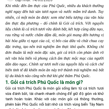
Khi nhắc đến ẩm thực của Phú Quốc, nhiều du khách thường
nghĩ ngay đến hải sản tươi ngon và nước mắm trứ danh. Tuy
nhiên, có một món ăn được xem như biểu tượng của văn hóa
ẩm thực địa phương – đó chính là Gỏi cá trích. Với nguyên
liệu chính là cá trích tươi vừa đánh bắt, kết hợp cùng dừa nạo,
rau rừng và nước chấm đậm đà, món gỏi mang đến hương vị
hài hòa giữa vị ngọt của cá, vị béo của dừa và chút chua cay
đặc trưng, tạo nên trải nghiệm ẩm thực khó quên. Không chỉ
đơn thuần là một món đặc sản, gỏi cá trích còn phản ánh rõ
nét văn hóa biển và phong cách ẩm thực mộc mạc của người
dân đảo ngọc. Chính sự tươi mới của nguyên liệu và cách chế
biến tinh tế đã khiến món ăn này trở thành trải nghiệm mà bất
kỳ du khách nào cũng nên thử khi ghé thăm Phú Quốc.
1. Gỏi cá trích Phú Quốc là món gì?
Gỏi cá trích Phú Quốc là món gỏi sống làm từ cá trích tươi
vừa đánh bắt, tái chanh nhanh chóng để giữ độ giòn và khử
tanh hoàn toàn. Khác với các món gỏi cá thông thường,
phiên bản Phú Quốc nổi bật nhờ cá trích vùng biển Tây Nam