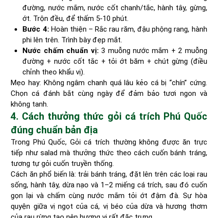
đường, nước mắm, nước cốt chanh/tắc, hành tây, gừng,
ớt. Trộn đều, để thấm 5-10 phút.
Bước 4:
Hoàn thiện – Rắc rau răm, đậu phộng rang, hành
phi lên trên. Trình bày đẹp mắt.
Nước chấm chuẩn vị:
3 muỗng nước mắm + 2 muỗng
đường + nước cốt tắc + tỏi ớt băm + chút gừng (điều
chỉnh theo khẩu vị).
Mẹo hay: Không ngâm chanh quá lâu kẻo cá bị “chín” cứng.
Chọn cá đánh bắt cùng ngày để đảm bảo tươi ngon và
không tanh.
4. Cách thưởng thức gỏi cá trích Phú Quốc
đúng chuẩn bản địa
Trong Phú Quốc, Gỏi cá trích thường không được ăn trực
tiếp như salad mà thưởng thức theo cách cuốn bánh tráng,
tương tự gỏi cuốn truyền thống.
Cách ăn phổ biến là: trải bánh tráng, đặt lên trên các loại rau
sống, hành tây, dừa nạo và 1–2 miếng cá trích, sau đó cuốn
gọn lại và chấm cùng nước mắm tỏi ớt đậm đà. Sự hòa
quyện giữa vị ngọt của cá, vị béo của dừa và hương thơm
của rau rừng tạo nên hương vị rất đặc trưng.