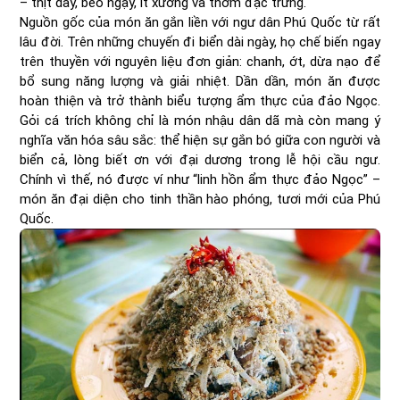
– thịt dày, béo ngậy, ít xương và thơm đặc trưng.
Nguồn gốc của món ăn gắn liền với ngư dân Phú Quốc từ rất
lâu đời. Trên những chuyến đi biển dài ngày, họ chế biến ngay
trên thuyền với nguyên liệu đơn giản: chanh, ớt, dừa nạo để
bổ sung năng lượng và giải nhiệt. Dần dần, món ăn được
hoàn thiện và trở thành biểu tượng ẩm thực của đảo Ngọc.
Gỏi cá trích không chỉ là món nhậu dân dã mà còn mang ý
nghĩa văn hóa sâu sắc: thể hiện sự gắn bó giữa con người và
biển cả, lòng biết ơn với đại dương trong lễ hội cầu ngư.
Chính vì thế, nó được ví như “linh hồn ẩm thực đảo Ngọc” –
món ăn đại diện cho tinh thần hào phóng, tươi mới của Phú
Quốc.