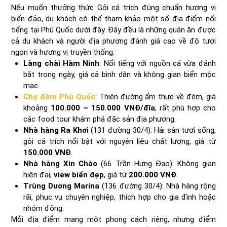
Nếu muốn thưởng thức Gỏi cá trích đúng chuẩn hương vị
biển đảo, du khách có thể tham khảo một số địa điểm nổi
tiếng tại Phú Quốc dưới đây. Đây đều là những quán ăn được
cả du khách và người địa phương đánh giá cao về độ tươi
ngon và hương vị truyền thống:
Làng chài Hàm Ninh
: Nổi tiếng với nguồn cá vừa đánh
bắt trong ngày, giá cả bình dân và không gian biển mộc
mạc.
Chợ đêm Phú Quốc
: Thiên đường ẩm thực về đêm, giá
khoảng
100.000 – 150.000 VNĐ/đĩa
, rất phù hợp cho
các food tour khám phá đặc sản địa phương.
Nhà hàng Ra Khơi
(131 đường 30/4): Hải sản tươi sống,
gỏi cá trích nổi bật với nguyên liệu chất lượng, giá từ
150.000 VNĐ
.
Nhà hàng Xin Chào
(66 Trần Hưng Đạo): Không gian
hiện đại,
view biển đẹp
, giá từ
200.000 VNĐ
.
Trùng Dương Marina
(136 đường 30/4): Nhà hàng rộng
rãi, phục vụ chuyên nghiệp, thích hợp cho gia đình hoặc
nhóm đông.
Mỗi địa điểm mang một phong cách riêng, nhưng điểm