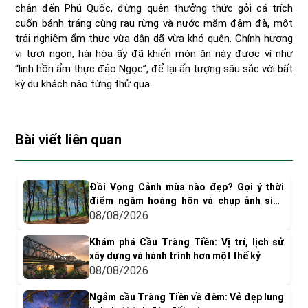
chân đến Phú Quốc, đừng quên thưởng thức gỏi cá trích
cuốn bánh tráng cùng rau rừng và nước mắm đậm đà, một
trải nghiệm ẩm thực vừa dân dã vừa khó quên. Chính hương
vị tươi ngon, hài hòa ấy đã khiến món ăn này được ví như
“linh hồn ẩm thực đảo Ngọc”, để lại ấn tượng sâu sắc với bất
kỳ du khách nào từng thử qua.
Bài viết liên quan
Đồi Vọng Cảnh mùa nào đẹp? Gợi ý thời
điểm ngắm hoàng hôn và chụp ảnh siêu
"dính"
08/08/2026
Khám phá Cầu Tràng Tiền: Vị trí, lịch sử
xây dựng và hành trình hơn một thế kỷ
08/08/2026
Ngắm cầu Tràng Tiền về đêm: Vẻ đẹp lung