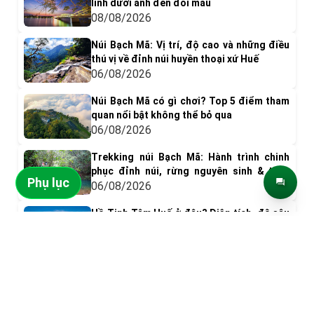
linh dưới ánh đèn đổi màu
08/08/2026
Núi Bạch Mã: Vị trí, độ cao và những điều
thú vị về đỉnh núi huyền thoại xứ Huế
06/08/2026
Núi Bạch Mã có gì chơi? Top 5 điểm tham
quan nổi bật không thể bỏ qua
06/08/2026
Trekking núi Bạch Mã: Hành trình chinh
phục đỉnh núi, rừng nguyên sinh & thác
Phụ lục
nước tuyệt đẹp
06/08/2026
Hồ Tịnh Tâm Huế ở đâu? Diện tích, độ sâu
và vai trò trong Kinh thành Huế xưa
ĐIỂM ĐẾN NỔI BẬT
06/08/2026
Kiến trúc hồ Tịnh Tâm Huế: Cảnh quan
thanh tịnh và nét đẹp hoàng cung xưa
06/08/2026
Vườn Quốc gia Phú
VinWonders Phú