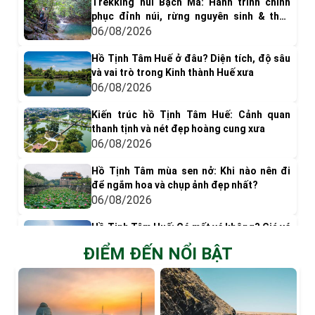
Trekking núi Bạch Mã: Hành trình chinh
phục đỉnh núi, rừng nguyên sinh & thác
nước tuyệt đẹp
06/08/2026
Hồ Tịnh Tâm Huế ở đâu? Diện tích, độ sâu
và vai trò trong Kinh thành Huế xưa
06/08/2026
Kiến trúc hồ Tịnh Tâm Huế: Cảnh quan
thanh tịnh và nét đẹp hoàng cung xưa
06/08/2026
Hồ Tịnh Tâm mùa sen nở: Khi nào nên đi
để ngắm hoa và chụp ảnh đẹp nhất?
06/08/2026
Hồ Tịnh Tâm Huế: Có mất vé không? Giá vé
& Kinh nghiệm tham quan
ĐIỂM ĐẾN NỔI BẬT
05/08/2026
Có gì chơi ở phá Tam Giang? Top 9 trải
nghiệm nên thử
05/08/2026