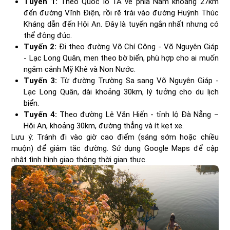
Tuyến 1:
Theo Quốc lộ 1A về phía Nam khoảng 27km
đến đường Vĩnh Điện, rồi rẽ trái vào đường Huỳnh Thúc
Kháng dẫn đến Hội An. Đây là tuyến ngắn nhất nhưng có
thể đông đúc.
Tuyến 2:
Đi theo đường Võ Chí Công - Võ Nguyên Giáp
- Lạc Long Quân, men theo bờ biển, phù hợp cho ai muốn
ngắm cảnh Mỹ Khê và Non Nước.
Tuyến 3:
Từ đường Trường Sa sang Võ Nguyên Giáp -
Lạc Long Quân, dài khoảng 30km, lý tưởng cho du lịch
biển.
Tuyến 4:
Theo đường Lê Văn Hiến - tỉnh lộ Đà Nẵng –
Hội An, khoảng 30km, đường thẳng và ít kẹt xe.
Lưu ý: Tránh đi vào giờ cao điểm (sáng sớm hoặc chiều
muộn) để giảm tắc đường. Sử dụng Google Maps để cập
nhật tình hình giao thông thời gian thực.