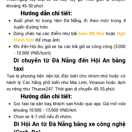
khoảng 45-50 phút.
Hướng dẫn chi tiết:
Xuất phát từ trung tâm Đà Nẵng, đi theo một trong 4
tuyến đường trên.
Dừng chân tại các điểm như bãi
biển Mỹ Khê
hoặc
Ngũ
Hành Sơn
để chụp ảnh.
Khi đến Hội An, gửi xe tại các bãi giữ xe công cộng (5.000
- 10.000 VNĐ/lượt).
Di chuyển từ Đà Nẵng đến Hội An bằng
taxi
Taxi là phương tiện tiện lợi, đặc biệt cho nhóm nhỏ hoặc có
hành lý. Các hãng phổ biến như Mai Linh, Vinasun hoặc dịch
vụ riêng như Thuexe247. Thời gian di chuyển 45-55 phút.
Hướng dẫn chi tiết:
Gọi taxi tại sân bay, khách sạn hoặc qua app. Giá mở cửa
khoảng 10.000 - 15.000 VNĐ/km.
Chọn xe 4-7 chỗ nếu đi nhóm.
Đi Hội An từ Đà Nẵng bằng xe công nghệ