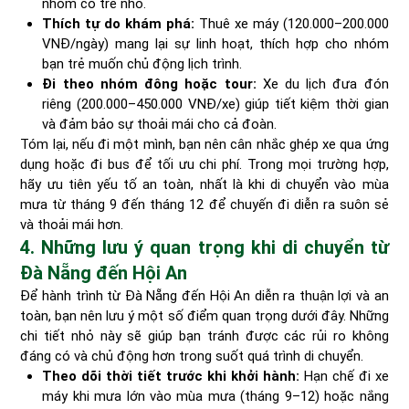
nhóm có trẻ nhỏ.
Thích tự do khám phá:
Thuê xe máy (120.000–200.000
VNĐ/ngày) mang lại sự linh hoạt, thích hợp cho nhóm
bạn trẻ muốn chủ động lịch trình.
Đi theo nhóm đông hoặc tour:
Xe du lịch đưa đón
riêng (200.000–450.000 VNĐ/xe) giúp tiết kiệm thời gian
và đảm bảo sự thoải mái cho cả đoàn.
Tóm lại, nếu đi một mình, bạn nên cân nhắc ghép xe qua ứng
dụng hoặc đi bus để tối ưu chi phí. Trong mọi trường hợp,
hãy ưu tiên yếu tố an toàn, nhất là khi di chuyển vào mùa
mưa từ tháng 9 đến tháng 12 để chuyến đi diễn ra suôn sẻ
và thoải mái hơn.
4. Những lưu ý quan trọng khi di chuyển từ
Đà Nẵng đến Hội An
Để hành trình từ Đà Nẵng đến Hội An diễn ra thuận lợi và an
toàn, bạn nên lưu ý một số điểm quan trọng dưới đây. Những
chi tiết nhỏ này sẽ giúp bạn tránh được các rủi ro không
đáng có và chủ động hơn trong suốt quá trình di chuyển.
Theo dõi thời tiết trước khi khởi hành:
Hạn chế đi xe
máy khi mưa lớn vào mùa mưa (tháng 9–12) hoặc nắng