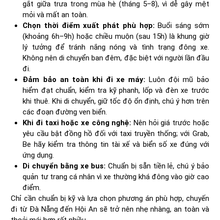
gắt giữa trưa trong mùa hè (tháng 5–8), vì dễ gây mệt
mỏi và mất an toàn.
Chọn thời điểm xuất phát phù hợp:
Buổi sáng sớm
(khoảng 6h–9h) hoặc chiều muộn (sau 15h) là khung giờ
lý tưởng để tránh nắng nóng và tình trạng đông xe.
Không nên di chuyển ban đêm, đặc biệt với người lần đầu
đi.
Đảm bảo an toàn khi đi xe máy:
Luôn đội mũ bảo
hiểm đạt chuẩn, kiểm tra kỹ phanh, lốp và đèn xe trước
khi thuê. Khi di chuyển, giữ tốc độ ổn định, chú ý hơn trên
các đoạn đường ven biển.
Khi đi taxi hoặc xe công nghệ:
Nên hỏi giá trước hoặc
yêu cầu bật đồng hồ đối với taxi truyền thống; với Grab,
Be hãy kiểm tra thông tin tài xế và biển số xe đúng với
ứng dụng.
Di chuyển bằng xe bus:
Chuẩn bị sẵn tiền lẻ, chú ý bảo
quản tư trang cá nhân vì xe thường khá đông vào giờ cao
điểm.
Chỉ cần chuẩn bị kỹ và lựa chọn phương án phù hợp, chuyến
đi từ Đà Nẵng đến Hội An sẽ trở nên nhẹ nhàng, an toàn và