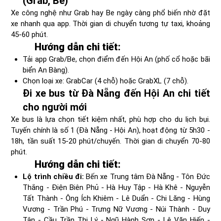
(Grab, Be)
Xe công nghệ như Grab hay Be ngày càng phổ biến nhờ đặt
xe nhanh qua app. Thời gian di chuyển tương tự taxi, khoảng
45-60 phút.
Hướng dẫn chi tiết:
Tải app Grab/Be, chọn điểm đến Hội An (phố cổ hoặc bãi
biển An Bàng).
Chọn loại xe: GrabCar (4 chỗ) hoặc GrabXL (7 chỗ).
Đi xe bus từ Đà Nẵng đến Hội An chi tiết
cho người mới
Xe bus là lựa chọn tiết kiệm nhất, phù hợp cho du lịch bụi.
Tuyến chính là số 1 (Đà Nẵng - Hội An), hoạt động từ 5h30 -
18h, tần suất 15-20 phút/chuyến. Thời gian di chuyển 70-80
phút.
Hướng dẫn chi tiết:
Lộ trình chiều đi:
Bến xe Trung tâm Đà Nẵng - Tôn Đức
Thắng - Điện Biên Phủ - Hà Huy Tập - Hà Khê - Nguyễn
Tất Thành - Ông Ích Khiêm - Lê Duẩn - Chi Lăng - Hùng
Vương - Trần Phú - Trưng Nữ Vương - Núi Thành - Duy
Tân - Cầu Trần Thị Lý - Ngũ Hành Sơn - Lê Văn Hiến -