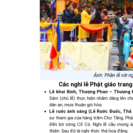
Ảnh: Phần lễ với n
Các nghi lễ Phật giáo trang
Lễ khai Kinh, Thượng Phan – Thượng 
Sám (chủ lễ) thực hiện nhằm dâng lên ch
dân an, mưa thuận gió hòa.
Lễ rước ánh sáng (Lễ Rước Đuốc, Thả
sự tham gia của hàng trăm Chư Tăng, Phậ
đến bờ sông Cổ Cò. Nghi lễ cầu mong án
thiện. Sau đó là nghi thức thả hoa đăng.