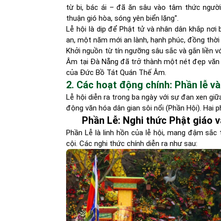
từ bi, bác ái – đã ăn sâu vào tâm thức ngườ
thuận gió hòa, sóng yên biển lặng".
Lễ hội là dịp để Phật tử và nhân dân khắp nơi 
an, một năm mới an lành, hạnh phúc, đồng thời 
Khởi nguồn từ tín ngưỡng sâu sắc và gắn liền v
Âm tại Đà Nẵng đã trở thành một nét đẹp văn hó
của Đức Bồ Tát Quán Thế Âm.
2. Các hoạt động chính: Phần lễ và
Lễ hội diễn ra trong ba ngày với sự đan xen gi
động văn hóa dân gian sôi nổi (Phần Hội). Hai 
Phần Lễ: Nghi thức Phật giáo 
Phần Lễ là linh hồn của lễ hội, mang đậm sắc t
cội. Các nghi thức chính diễn ra như sau: