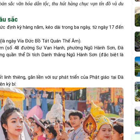
 bản sắc văn hóa dân tộc, thu hút hàng chục vạn tín đồ và du
sâu sắc
 định kỳ hàng năm, kéo dài trong ba ngày, từ ngày 17 đến
 (là ngày Vía Đức Bồ Tát Quán Thế Âm).
m (số 48 đường Sư Vạn Hạnh, phường Ngũ Hành Sơn, Đà
ong quần thể Di tích Danh thắng Ngũ Hành Sơn (đặc biệt là
linh thiêng, gắn liền với sự phát triển của Phật giáo tại Đà
ện kỳ bí: