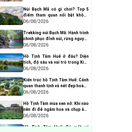
Núi Bạch Mã có gì chơi? Top 5
điểm tham quan nổi bật không
thể bỏ qua
06/08/2026
Trekking núi Bạch Mã: Hành trình
chinh phục đỉnh núi, rừng nguyên
sinh & thác nước tuyệt đẹp
06/08/2026
Hồ Tịnh Tâm Huế ở đâu? Diện
tích, độ sâu và vai trò trong Kinh
thành Huế xưa
06/08/2026
Kiến trúc hồ Tịnh Tâm Huế: Cảnh
quan thanh tịnh và nét đẹp hoàng
cung xưa
06/08/2026
Hồ Tịnh Tâm mùa sen nở: Khi nào
nên đi để ngắm hoa và chụp ảnh
đẹp nhất?
06/08/2026
Hồ Tịnh Tâm Huế: Có mất vé