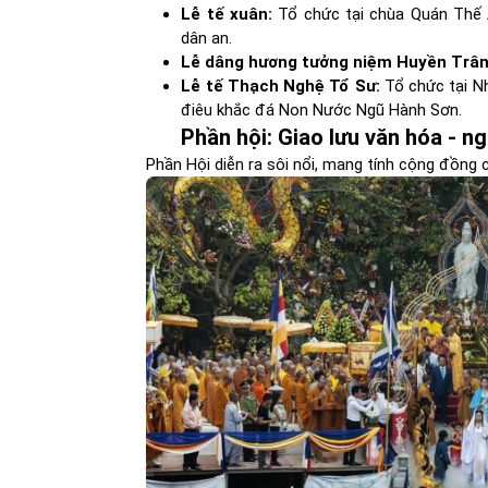
Lễ tế xuân:
Tổ chức tại chùa Quán Thế 
dân an.
Lễ dâng hương tưởng niệm Huyền Trân
Lễ tế Thạch Nghệ Tổ Sư:
Tổ chức tại Nh
điêu khắc đá Non Nước Ngũ Hành Sơn.
Phần hội: Giao lưu văn hóa - n
Phần Hội diễn ra sôi nổi, mang tính cộng đồng c