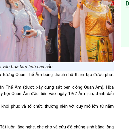
D
i văn hoá tâm linh sâu sắc
o tượng Quán Thế Âm bằng thạch nhũ thiên tạo được phát
uán Thế Âm (được xây dựng sát bên động Quan Âm), Hòa
y hội Quan Âm đầu tiên vào ngày 19/2 Âm lịch, đánh dấu
c khôi phục và tổ chức thường niên với quy mô lớn từ năm
át luôn lắng nghe, che chở và cứu độ chúng sinh bằng lòng