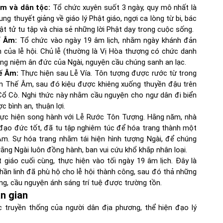
m và dân tộc:
Tổ chức xuyên suốt 3 ngày, quy mô nhất là
ung thuyết giảng về giáo lý Phật giáo, ngợi ca lòng từ bi, bác
 tử tu tập và chia sẻ những lời Phật dạy trong cuộc sống.
ế Âm:
Tổ chức vào ngày 19 âm lịch, nhằm ngày khánh đản
n của lễ hội. Chủ lễ (thường là Vị Hòa thượng có chức danh
ởng niệm ân đức của Ngài, nguyện cầu chúng sanh an lạc.
ế Âm:
Thực hiện sau Lễ Vía. Tôn tượng được rước từ trong
n Thế Âm, sau đó kiệu được khiêng xuống thuyền đậu trên
ổ Cò. Nghi thức này nhằm cầu nguyện cho ngư dân đi biển
 bình an, thuận lợi.
c hiện song hành với Lễ Rước Tôn Tượng. Hằng năm, nhà
ạo đức tốt, đã tu tập nghiêm túc để hóa trang thành một
m. Sự hóa trang nhằm tái hiện hình tượng Ngài, để chúng
rằng Ngài luôn đồng hành, ban vui cứu khổ khắp nhân loại.
 giáo cuối cùng, thực hiện vào tối ngày 19 âm lịch. Đây là
thần linh đã phù hộ cho lễ hội thành công, sau đó thả những
g, cầu nguyện ánh sáng trí tuệ được trường tồn.
ân gian
ức truyền thống của người dân địa phương, thể hiện đạo lý