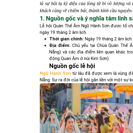
là sự hội tụ kỳ diệu của lòng từ bi vô lượng và
khách cùng về chiêm bái, thành kính cầu nguyện.
1. Nguồn gốc và ý nghĩa tâm linh 
Lễ hội Quán Thế Âm Ngũ Hành Sơn được tổ chức
ngày 19 tháng 2 âm lịch.
Thời gian chính:
Ngày 19 tháng 2 âm lịch
Địa điểm:
Chủ yếu tại Chùa Quán Thế Â
Nẵng) và các địa điểm liên quan khác tr
động Quan Âm ở núi Kim Sơn).
Nguồn gốc lễ hội
Ngũ Hành Sơn
từ lâu đã được xem là vùng đất 
Nẵng. Sự ra đời của lễ hội gắn liền với một sự ki