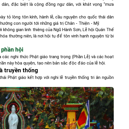
i dân, đặc biệt là cộng đồng ngư dân, với khát vọng "mưa
bày tỏ lòng tôn kính, hành lễ, cầu nguyện cho quốc thái dân
hướng con người tới những giá trị Chân - Thiện - Mỹ.
ới không gian linh thiêng của Ngũ Hành Sơn, Lễ hội Quán Thế
a thường niên, là nơi hội tụ để tôn vinh hạnh nguyện từ bi
 phần hội
ữa các nghi thức Phật giáo trang trọng (Phần Lễ) và các hoạt
phần này hòa quyện, tạo nên bản sắc độc đáo của lễ hội.
và truyền thống
hái Phật giáo kết hợp với nghi lễ truyền thống tri ân nguồn