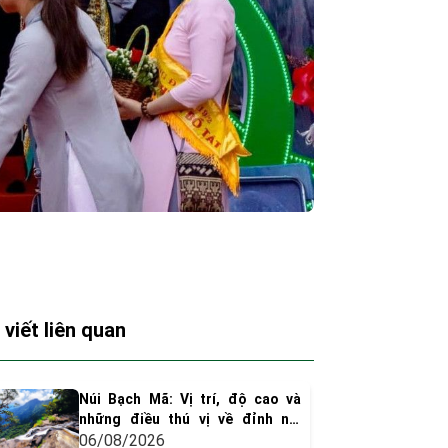
 viết liên quan
Núi Bạch Mã: Vị trí, độ cao và
những điều thú vị về đỉnh núi
huyền thoại xứ Huế
06/08/2026