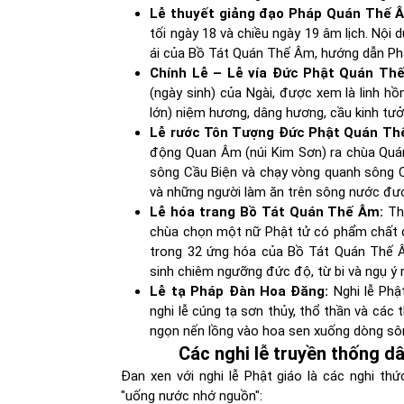
Lễ thuyết giảng đạo Pháp Quán Thế Â
tối ngày 18 và chiều ngày 19 âm lịch. Nội d
ái của Bồ Tát Quán Thế Âm, hướng dẫn Phật
Chính Lễ – Lễ vía Đức Phật Quán Th
(ngày sinh) của Ngài, được xem là linh hồ
lớn) niệm hương, dâng hương, cầu kinh tư
Lễ rước Tôn Tượng Đức Phật Quán Th
động Quan Âm (núi Kim Sơn) ra chùa Quá
sông Cầu Biện và chạy vòng quanh sông C
và những người làm ăn trên sông nước được
Lễ hóa trang Bồ Tát Quán Thế Âm:
Thự
chùa chọn một nữ Phật tử có phẩm chất đ
trong 32 ứng hóa của Bồ Tát Quán Thế Â
sinh chiêm ngưỡng đức độ, từ bi và ngụ ý 
Lễ tạ Pháp Đàn Hoa Đăng:
Nghi lễ Phật
nghi lễ cúng tạ sơn thủy, thổ thần và các 
ngọn nến lồng vào hoa sen xuống dòng sôn
Các nghi lễ truyền thống d
Đan xen với nghi lễ Phật giáo là các nghi th
"uống nước nhớ nguồn":