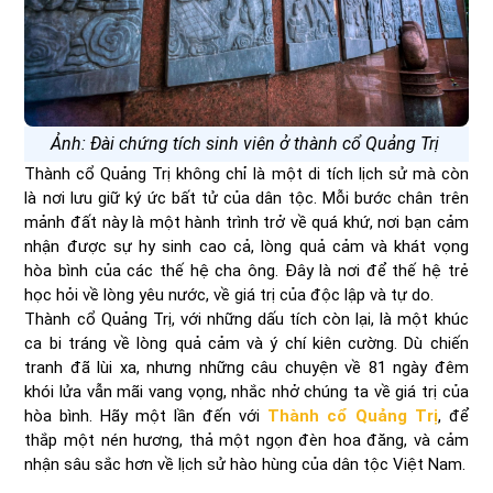
Ảnh: Đài chứng tích sinh viên ở thành cổ Quảng Trị
Thành cổ Quảng Trị không chỉ là một di tích lịch sử mà còn
là nơi lưu giữ ký ức bất tử của dân tộc. Mỗi bước chân trên
mảnh đất này là một hành trình trở về quá khứ, nơi bạn cảm
nhận được sự hy sinh cao cả, lòng quả cảm và khát vọng
hòa bình của các thế hệ cha ông. Đây là nơi để thế hệ trẻ
học hỏi về lòng yêu nước, về giá trị của độc lập và tự do.
Thành cổ Quảng Trị, với những dấu tích còn lại, là một khúc
ca bi tráng về lòng quả cảm và ý chí kiên cường. Dù chiến
tranh đã lùi xa, nhưng những câu chuyện về 81 ngày đêm
khói lửa vẫn mãi vang vọng, nhắc nhở chúng ta về giá trị của
hòa bình. Hãy một lần đến với
Thành cổ Quảng Trị
, để
thắp một nén hương, thả một ngọn đèn hoa đăng, và cảm
nhận sâu sắc hơn về lịch sử hào hùng của dân tộc Việt Nam.