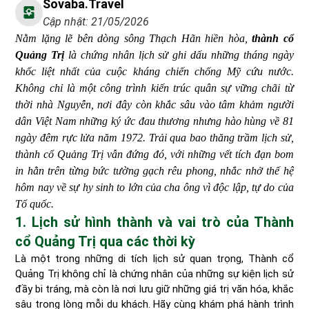
Sovaba.travel
Cập nhật: 21/05/2026
Nằm lặng lẽ bên dòng sông Thạch Hãn hiền hòa,
thành cổ
Quảng Trị
là chứng nhân lịch sử ghi dấu những tháng ngày
khốc liệt nhất của cuộc kháng chiến chống Mỹ cứu nước.
Không chỉ là một công trình kiến trúc quân sự vững chãi từ
thời nhà Nguyễn, nơi đây còn khắc sâu vào tâm khảm người
dân Việt Nam những ký ức đau thương nhưng hào hùng về 81
ngày đêm rực lửa năm 1972. Trải qua bao thăng trầm lịch sử,
thành cổ Quảng Trị vẫn đứng đó, với những vết tích đạn bom
in hằn trên từng bức tường gạch rêu phong, nhắc nhở thế hệ
hôm nay về sự hy sinh to lớn của cha ông vì độc lập, tự do của
Tổ quốc.
1. Lịch sử hình thành và vai trò của Thành
cổ Quảng Trị qua các thời kỳ
Là một trong những di tích lịch sử quan trọng, Thành cổ
Quảng Trị không chỉ là chứng nhân của những sự kiện lịch sử
đầy bi tráng, mà còn là nơi lưu giữ những giá trị văn hóa, khắc
sâu trong lòng mỗi du khách. Hãy cùng khám phá hành trình