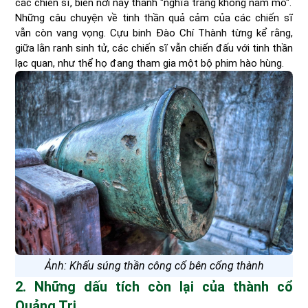
các chiến sĩ, biến nơi này thành "nghĩa trang không nấm mồ".
Những câu chuyện về tinh thần quả cảm của các chiến sĩ
vẫn còn vang vọng. Cựu binh Đào Chí Thành từng kể rằng,
giữa lằn ranh sinh tử, các chiến sĩ vẫn chiến đấu với tinh thần
lạc quan, như thể họ đang tham gia một bộ phim hào hùng.
Ảnh: Khẩu súng thần công cổ bên cổng thành
2. Những dấu tích còn lại của thành cổ
Quảng Trị