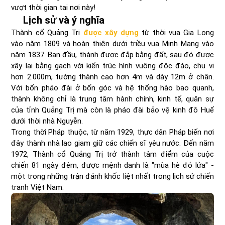
vượt thời gian tại nơi này!
Lịch sử và ý nghĩa
Thành cổ Quảng Trị
được xây dựng
từ thời vua Gia Long
vào năm 1809 và hoàn thiện dưới triều vua Minh Mạng vào
năm 1837. Ban đầu, thành được đắp bằng đất, sau đó được
xây lại bằng gạch với kiến trúc hình vuông độc đáo, chu vi
hơn 2.000m, tường thành cao hơn 4m và dày 12m ở chân.
Với bốn pháo đài ở bốn góc và hệ thống hào bao quanh,
thành không chỉ là trung tâm hành chính, kinh tế, quân sự
của tỉnh Quảng Trị mà còn là pháo đài bảo vệ kinh đô Huế
dưới thời nhà Nguyễn.
Trong thời Pháp thuộc, từ năm 1929, thực dân Pháp biến nơi
đây thành nhà lao giam giữ các chiến sĩ yêu nước. Đến năm
1972, Thành cổ Quảng Trị trở thành tâm điểm của cuộc
chiến 81 ngày đêm, được mệnh danh là "mùa hè đỏ lửa" -
một trong những trận đánh khốc liệt nhất trong lịch sử chiến
tranh Việt Nam.