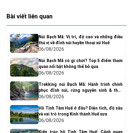
Bài viết liên quan
Núi Bạch Mã: Vị trí, độ cao và những điều
thú vị về đỉnh núi huyền thoại xứ Huế
06/08/2026
Núi Bạch Mã có gì chơi? Top 5 điểm tham
quan nổi bật không thể bỏ qua
06/08/2026
Trekking núi Bạch Mã: Hành trình chinh
phục đỉnh núi, rừng nguyên sinh & thác
nước tuyệt đẹp
06/08/2026
Hồ Tịnh Tâm Huế ở đâu? Diện tích, độ sâu
và vai trò trong Kinh thành Huế xưa
06/08/2026
Kiến trúc hồ Tịnh Tâm Huế: Cảnh quan