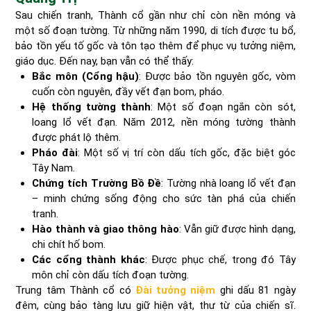
Sau chiến tranh, Thành cổ gần như chỉ còn nền móng và
một số đoạn tường. Từ những năm 1990, di tích được tu bổ,
bảo tồn yếu tố gốc và tôn tạo thêm để phục vụ tưởng niệm,
giáo dục. Đến nay, bạn vẫn có thể thấy:
Bắc môn (Cổng hậu)
: Được bảo tồn nguyên gốc, vòm
cuốn còn nguyên, đầy vết đạn bom, pháo.
Hệ thống tường thành
: Một số đoạn ngắn còn sót,
loang lổ vết đạn. Năm 2012, nền móng tường thành
được phát lộ thêm.
Pháo đài
: Một số vị trí còn dấu tích gốc, đặc biệt góc
Tây Nam.
Chứng tích Trường Bồ Đề
: Tường nhà loang lổ vết đạn
– minh chứng sống động cho sức tàn phá của chiến
tranh.
Hào thành và giao thông hào
: Vẫn giữ được hình dạng,
chi chít hố bom.
Các cổng thành khác
: Được phục chế, trong đó Tây
môn chỉ còn dấu tích đoạn tường.
Trung tâm Thành cổ có
Đài tưởng niệm
ghi dấu 81 ngày
đêm, cùng bảo tàng lưu giữ hiện vật, thư từ của chiến sĩ.