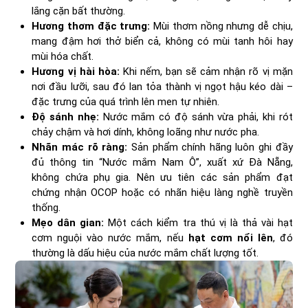
lắng cặn bất thường.
Hương thơm đặc trưng:
Mùi thơm nồng nhưng dễ chịu,
mang đậm hơi thở biển cả, không có mùi tanh hôi hay
mùi hóa chất.
Hương vị hài hòa:
Khi nếm, bạn sẽ cảm nhận rõ vị mặn
nơi đầu lưỡi, sau đó lan tỏa thành vị ngọt hậu kéo dài –
đặc trưng của quá trình lên men tự nhiên.
Độ sánh nhẹ:
Nước mắm có độ sánh vừa phải, khi rót
chảy chậm và hơi dính, không loãng như nước pha.
Nhãn mác rõ ràng:
Sản phẩm chính hãng luôn ghi đầy
đủ thông tin “Nước mắm Nam Ô”, xuất xứ Đà Nẵng,
không chứa phụ gia. Nên ưu tiên các sản phẩm đạt
chứng nhận OCOP hoặc có nhãn hiệu làng nghề truyền
thống.
Mẹo dân gian:
Một cách kiểm tra thú vị là thả vài hạt
cơm nguội vào nước mắm, nếu
hạt cơm nổi lên
, đó
thường là dấu hiệu của nước mắm chất lượng tốt.