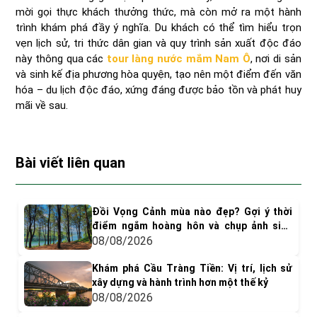
mời gọi thực khách thưởng thức, mà còn mở ra một hành
trình khám phá đầy ý nghĩa. Du khách có thể tìm hiểu trọn
vẹn lịch sử, tri thức dân gian và quy trình sản xuất độc đáo
này thông qua các
tour làng nước mắm Nam Ô
, nơi di sản
và sinh kế địa phương hòa quyện, tạo nên một điểm đến văn
hóa – du lịch độc đáo, xứng đáng được bảo tồn và phát huy
mãi về sau.
Bài viết liên quan
Đồi Vọng Cảnh mùa nào đẹp? Gợi ý thời
điểm ngắm hoàng hôn và chụp ảnh siêu
"dính"
08/08/2026
Khám phá Cầu Tràng Tiền: Vị trí, lịch sử
xây dựng và hành trình hơn một thế kỷ
08/08/2026