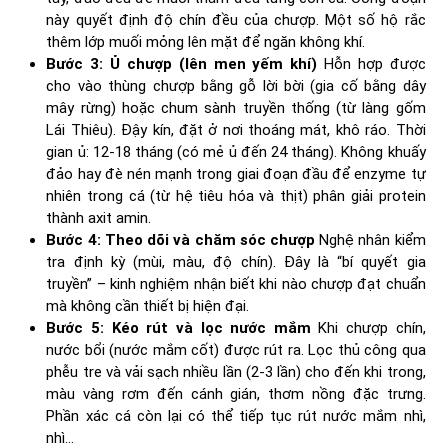
này quyết định độ chín đều của chượp. Một số hộ rắc
thêm lớp muối mỏng lên mặt để ngăn không khí.
Bước 3: Ủ chượp (lên men yếm khí)
Hỗn hợp được
cho vào thùng chượp bằng gỗ lời bời (gia cố bằng dây
mây rừng) hoặc chum sành truyền thống (từ làng gốm
Lái Thiêu). Đậy kín, đặt ở nơi thoáng mát, khô ráo. Thời
gian ủ: 12-18 tháng (có mẻ ủ đến 24 tháng). Không khuấy
đảo hay đè nén mạnh trong giai đoạn đầu để enzyme tự
nhiên trong cá (từ hệ tiêu hóa và thịt) phân giải protein
thành axit amin.
Bước 4: Theo dõi và chăm sóc chượp
Nghệ nhân kiểm
tra định kỳ (mùi, màu, độ chín). Đây là “bí quyết gia
truyền” – kinh nghiệm nhận biết khi nào chượp đạt chuẩn
mà không cần thiết bị hiện đại.
Bước 5: Kéo rút và lọc nước mắm
Khi chượp chín,
nước bổi (nước mắm cốt) được rút ra. Lọc thủ công qua
phễu tre và vải sạch nhiều lần (2-3 lần) cho đến khi trong,
màu vàng rơm đến cánh gián, thơm nồng đặc trưng.
Phần xác cá còn lại có thể tiếp tục rút nước mắm nhì,
nhì…