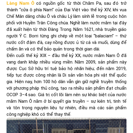
Làng Nam Ô
có nguồn gốc từ thời Chăm Pa, sau đó trở
thành “cửa ô phía Nam” của Đại Việt vào thế kỷ XIV, khi vua
Chế Mân dâng châu Ô và châu Lý làm sính lễ trong cuộc hôn
phối với Huyền Trân Công chúa. Nghề làm nước mắm tại đây
đã xuất hiện từ thời Đàng Trong. Năm 1621, nhà truyền giáo
người Ý C. Borri từng ghi chép về một loại “balaciam” – thứ
nước cốt đậm đà, cay nồng được ủ từ cá và muối, dùng để
chấm ăn và có thể bảo quản trong thời gian dài.
Đến cuối thế kỷ XIX – đầu thế kỷ XX, nước mắm Nam Ô đã
vang danh khắp nhiều vùng miền. Năm 2009, sản phẩm này
được Cục Sở hữu trí tuệ bảo hộ nhãn hiệu; đến năm 2019,
tiếp tục được công nhận là Di sản văn hóa phi vật thể quốc
gia. Hiện nay, hơn 100 hộ dân vẫn gìn giữ nghề truyền thống
với phương pháp thủ công, tạo ra nhiều sản phẩm đạt chuẩn
OCOP 3–4 sao. Giá trị cốt lõi làm nên sự khác biệt của nước
mắm Nam Ô nằm ở bí quyết gia truyền – sự kiên trì, tinh tế
và tôn trọng nguyên liệu tự nhiên, điều mà các sản phẩm
công nghiệp khó có thể thay thế.