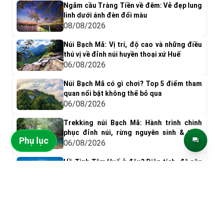
Ngắm cầu Tràng Tiền về đêm: Vẻ đẹp lung
linh dưới ánh đèn đổi màu
08/08/2026
Núi Bạch Mã: Vị trí, độ cao và những điều
thú vị về đỉnh núi huyền thoại xứ Huế
06/08/2026
Núi Bạch Mã có gì chơi? Top 5 điểm tham
quan nổi bật không thể bỏ qua
06/08/2026
Trekking núi Bạch Mã: Hành trình chinh
phục đỉnh núi, rừng nguyên sinh & thác
Phụ lục
nước tuyệt đẹp
06/08/2026
Hồ Tịnh Tâm Huế ở đâu? Diện tích, độ sâu
và vai trò trong Kinh thành Huế xưa
ĐIỂM ĐẾN NỔI BẬT
06/08/2026
Kiến trúc hồ Tịnh Tâm Huế: Cảnh quan
thanh tịnh và nét đẹp hoàng cung xưa