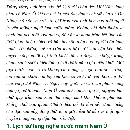
Đứng vững suốt hơn bảy thế kỷ dưới chân đèo Hải Vân, làng
chài cổ Nam Ô không chỉ là một địa danh lịch sử của xứ Đà
Nẵng mà còn là nơi lưu giữ trọn vẹn tinh hoa của một nghề
truyền thống: nghề làm nước mắm. Không chỉ đơn thuần là
cách tạo nên một loại gia vị, đó còn là hành trình kết tinh của
thời gian, thiên nhiên và bàn tay cần mẫn của người dân làng
nghề. Từ những mẻ cá cơm than tươi rói vừa cập bến, hòa
quyện cùng muối hạt tinh khiết, tất cả được ủ chượp trong
chum sành suốt nhiều tháng trời dưới nắng gió biển khơi. Mỗi
giọt nước mắm rỉ ra không chỉ mang vị mặn mòi đặc trưng,
mà còn ẩn chứa tinh túy của biển cả và ký ức văn hóa lâu đời
của vùng đất Nam Ô. Ngày nay, giữa vô vàn sản phẩm công
nghiệp, nước mắm Nam Ô vẫn giữ nguyên giá trị nguyên bản
nhờ quy trình sản xuất thủ công khắt khe, không phụ gia,
không chất bảo quản. Chính điều đó đã làm nên danh tiếng
cho đặc sản này, đồng thời khơi gợi niềm tự hào về một nghề
truyền thống mang đậm bản sắc Việt.
1. Lịch sử làng nghề nước mắm Nam Ô