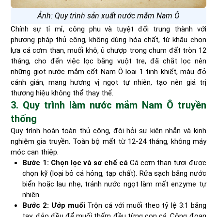
Ảnh: Quy trình sản xuất nước mắm Nam Ô
Chính sự tỉ mỉ, công phu và tuyệt đối trung thành với
phương pháp thủ công, không dùng hóa chất, từ khâu chọn
lựa cá cơm than, muối khô, ủ chượp trong chum đất tròn 12
tháng, cho đến việc lọc bằng vuột tre, đã chắt lọc nên
những giọt nước mắm cốt Nam Ô loại 1 tinh khiết, màu đỏ
cánh gián, mang hương vị ngọt tự nhiên, tạo nên giá trị
thương hiệu không thể thay thế.
3. Quy trình làm nước mắm Nam Ô truyền
thống
Quy trình hoàn toàn thủ công, đòi hỏi sự kiên nhẫn và kinh
nghiệm gia truyền. Toàn bộ mất từ 12-24 tháng, không máy
móc can thiệp.
Bước 1: Chọn lọc và sơ chế cá
Cá cơm than tươi được
chọn kỹ (loại bỏ cá hỏng, tạp chất). Rửa sạch bằng nước
biển hoặc lau nhẹ, tránh nước ngọt làm mất enzyme tự
nhiên.
Bước 2: Ướp muối
Trộn cá với muối theo tỷ lệ 3:1 bằng
tay, đảo đều để muối thấm đều từng con cá. Công đoạn