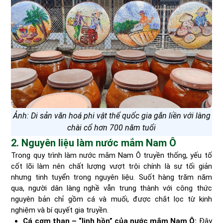
Ảnh: Di sản văn hoá phi vật thể quốc gia gắn liền với làng
chài cổ hơn 700 năm tuổi
2. Nguyên liệu làm nước mắm Nam Ô
Trong quy trình làm nước mắm Nam Ô truyền thống, yếu tố
cốt lõi làm nên chất lượng vượt trội chính là sự tối giản
nhưng tinh tuyển trong nguyên liệu. Suốt hàng trăm năm
qua, người dân làng nghề vẫn trung thành với công thức
nguyên bản chỉ gồm cá và muối, được chắt lọc từ kinh
nghiệm và bí quyết gia truyền.
Cá cơm than – “linh hồn” của nước mắm Nam Ô:
Đây