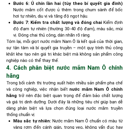
Bước 6: Ủ chín lần hai (tùy theo bí quyết gia đình)
Nước mắm cốt được ủ thêm trong chum sành để bốc
hơi tự nhiên, dịu vị và tăng độ ngọt hậu.
Bước 7: Kiểm tra chất lượng và đóng chai
Kiểm định
độ đạm tự nhiên (thường 30-40 độ đạm), màu sắc, mùi
vị. Đóng chai thủ công, dán nhãn rõ ràng.
Tóm lại, mỗi giọt nước mắm Nam Ô là kết quả của thời gian,
sự tận tâm và bí quyết gia truyền – một quy trình thủ công
khắt khe tạo nên giá trị khác biệt mà không sản phẩm công
nghiệp nào có thể thay thế.
4. Cách phân biệt nước mắm Nam Ô chính
hãng
Trong bối cảnh thị trường xuất hiện nhiều sản phẩm pha chế
và công nghiệp, việc nhận biết
nước mắm Nam Ô chính
hãng
trở nên đặc biệt quan trọng để đảm bảo chất lượng
và giá trị dinh dưỡng. Dưới đây là những tiêu chí giúp bạn dễ
dàng phân biệt và lựa chọn đúng loại nước mắm truyền
thống chuẩn vị:
Màu sắc tự nhiên:
Nước mắm Nam Ô chuẩn có màu từ
vàng rơm đến cánh gián, trong veo, không vẩn đục hay