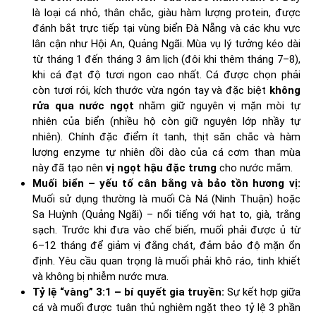
là loại cá nhỏ, thân chắc, giàu hàm lượng protein, được
đánh bắt trực tiếp tại vùng biển Đà Nẵng và các khu vực
lân cận như Hội An, Quảng Ngãi. Mùa vụ lý tưởng kéo dài
từ tháng 1 đến tháng 3 âm lịch (đôi khi thêm tháng 7–8),
khi cá đạt độ tươi ngon cao nhất. Cá được chọn phải
còn tươi rói, kích thước vừa ngón tay và đặc biệt
không
rửa qua nước ngọt
nhằm giữ nguyên vị mặn mòi tự
nhiên của biển (nhiều hộ còn giữ nguyên lớp nhầy tự
nhiên). Chính đặc điểm ít tanh, thịt săn chắc và hàm
lượng enzyme tự nhiên dồi dào của cá cơm than mùa
này đã tạo nên
vị ngọt hậu đặc trưng
cho nước mắm.
Muối biển – yếu tố cân bằng và bảo tồn hương vị:
Muối sử dụng thường là muối Cà Ná (Ninh Thuận) hoặc
Sa Huỳnh (Quảng Ngãi) – nổi tiếng với hạt to, già, trắng
sạch. Trước khi đưa vào chế biến, muối phải được ủ từ
6–12 tháng để giảm vị đắng chát, đảm bảo độ mặn ổn
định. Yêu cầu quan trọng là muối phải khô ráo, tinh khiết
và không bị nhiễm nước mưa.
Tỷ lệ “vàng” 3:1 – bí quyết gia truyền:
Sự kết hợp giữa
cá và muối được tuân thủ nghiêm ngặt theo tỷ lệ 3 phần