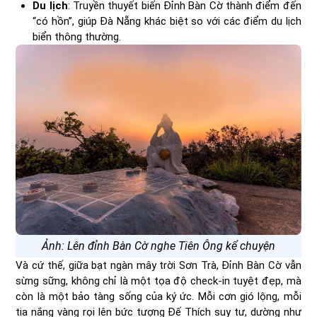
Du lịch
: Truyền thuyết biến Đỉnh Bàn Cờ thành điểm đến
“có hồn”, giúp Đà Nẵng khác biệt so với các điểm du lịch
biển thông thường.
Ảnh: Lên đỉnh Bàn Cờ nghe Tiên Ông kể chuyện
Và cứ thế, giữa bạt ngàn mây trời Sơn Trà, Đỉnh Bàn Cờ vẫn
sừng sững, không chỉ là một tọa độ check-in tuyệt đẹp, mà
còn là một bảo tàng sống của ký ức. Mỗi cơn gió lộng, mỗi
tia nắng vàng rọi lên bức tượng Đế Thích suy tư, dường như