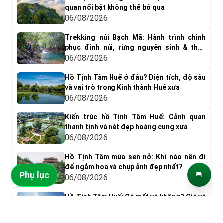
quan nổi bật không thể bỏ qua
06/08/2026
Trekking núi Bạch Mã: Hành trình chinh
phục đỉnh núi, rừng nguyên sinh & thác
nước tuyệt đẹp
06/08/2026
Hồ Tịnh Tâm Huế ở đâu? Diện tích, độ sâu
và vai trò trong Kinh thành Huế xưa
06/08/2026
Kiến trúc hồ Tịnh Tâm Huế: Cảnh quan
thanh tịnh và nét đẹp hoàng cung xưa
06/08/2026
Hồ Tịnh Tâm mùa sen nở: Khi nào nên đi
để ngắm hoa và chụp ảnh đẹp nhất?
Phụ lục
06/08/2026
Hồ Tịnh Tâm Huế: Có mất vé không? Giá vé
& Kinh nghiệm tham quan
ĐIỂM ĐẾN NỔI BẬT
05/08/2026