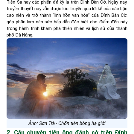
Tiên Sa hay các phiến đá kỳ lạ trên Đỉnh Bàn Cờ. Ngày nay,
truyền thuyết này vẫn được lưu truyền qua lời kể của các bậc
cao niên và trở thành “linh hồn văn hóa” của Đỉnh Bàn Cờ,
góp phần làm nên sức hấp dẫn đặc biệt cho điểm đến này
trong hành trình khám phá thiên nhiên và lịch sử của thành
phố Đà Nẵng.
Ảnh: Sơn Trà - Chốn tiên bồng hạ giới
2. Câu chuyện tiên ông đánh cờ trên Đỉnh