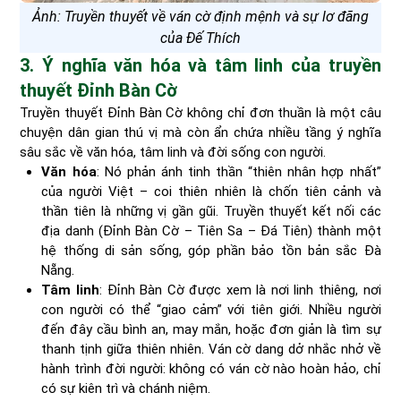
Ảnh: Truyền thuyết về ván cờ định mệnh và sự lơ đãng
của Đế Thích
3. Ý nghĩa văn hóa và tâm linh của truyền
thuyết Đỉnh Bàn Cờ
Truyền thuyết Đỉnh Bàn Cờ không chỉ đơn thuần là một câu
chuyện dân gian thú vị mà còn ẩn chứa nhiều tầng ý nghĩa
sâu sắc về văn hóa, tâm linh và đời sống con người.
Văn hóa
: Nó phản ánh tinh thần “thiên nhân hợp nhất”
của người Việt – coi thiên nhiên là chốn tiên cảnh và
thần tiên là những vị gần gũi. Truyền thuyết kết nối các
địa danh (Đỉnh Bàn Cờ – Tiên Sa – Đá Tiên) thành một
hệ thống di sản sống, góp phần bảo tồn bản sắc Đà
Nẵng.
Tâm linh
: Đỉnh Bàn Cờ được xem là nơi linh thiêng, nơi
con người có thể “giao cảm” với tiên giới. Nhiều người
đến đây cầu bình an, may mắn, hoặc đơn giản là tìm sự
thanh tịnh giữa thiên nhiên. Ván cờ dang dở nhắc nhở về
hành trình đời người: không có ván cờ nào hoàn hảo, chỉ
có sự kiên trì và chánh niệm.