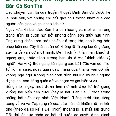
Bàn Cờ Sơn Trà
Câu chuyện cốt lõi của truyền thuyết Đỉnh Bàn Cờ được kể
lại như sau, với những chi tiết gần như thống nhất qua các
nguồn dân gian và ghi chép lịch sử:
Ngày xưa, khi bán đảo Sơn Trà còn hoang vu, một vị tiên ông
giáng trần, bị cuốn hút bởi phong cảnh sơn thủy hữu tình.
Ông dừng chân trên một phiến đá rộng lớn, cao hứng hóa
phép biến nơi đây thành bàn cờ khổng lồ. Trong lúc ông đang
suy tư về ván cờ một mình, Đế Thích (vị thần tiên khác) đi
ngang qua, thấy cảnh tượng bèn xin được “thỉnh giáo kỳ
nghệ”. Hai vị kỳ thủ ngang tài ngang sức bắt đầu ván cờ. Trời
tối rồi lại sáng, ngày qua ngày, tháng qua tháng, ván cờ vẫn
không ngã ngũ. Không gian trên đỉnh núi lúc ấy như ngưng
đọng, chỉ còn tiếng quân cờ va chạm và gió biển vi vu.
Bỗng một ngày, một đoàn tiên nữ xinh đẹp từ trời giáng
xuống bãi biển bên dưới (nay là bãi Tiên Sa – một trong
những bãi biển đẹp nhất Việt Nam). Tiếng cười đùa, tiếng
sóng vỗ và vẻ đẹp rạng rỡ của các tiên nữ khiến một vị tiên
ông (theo đa số kể là Đế Thích) thoáng lơ là, mất tập trung.
Đối thủ lập tức chớp cơ hội, đi nước cờ quyết định, giành