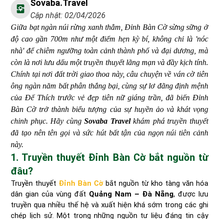
Sovaba.travel
Cập nhật: 02/04/2026
Giữa bạt ngàn núi rừng xanh thẳm, Đỉnh Bàn Cờ sừng sững ở
độ cao gần 700m như một điểm hẹn kỳ bí, không chỉ là 'nóc
nhà' để chiêm ngưỡng toàn cảnh thành phố và đại dương, mà
còn là nơi lưu dấu một truyền thuyết lãng mạn và đầy kịch tính.
Chính tại nơi đất trời giao thoa này, câu chuyện về ván cờ tiên
ông ngàn năm bất phân thắng bại, cùng sự lơ đãng định mệnh
của Đế Thích trước vẻ đẹp tiên nữ giáng trần, đã biến Đỉnh
Bàn Cờ trở thành biểu tượng của sự huyền ảo và khát vọng
chinh phục. Hãy cùng
Sovaba Travel
khám phá truyền thuyết
đã tạo nên tên gọi và sức hút bất tận của ngọn núi tiên cảnh
này.
1. Truyền thuyết Đỉnh Bàn Cờ bắt nguồn từ
đâu?
Truyền thuyết
Đỉnh Bàn Cờ
bắt nguồn từ kho tàng văn hóa
dân gian của vùng đất
Quảng Nam – Đà Nẵng
, được lưu
truyền qua nhiều thế hệ và xuất hiện khá sớm trong các ghi
chép lịch sử. Một trong những nguồn tư liệu đáng tin cậy