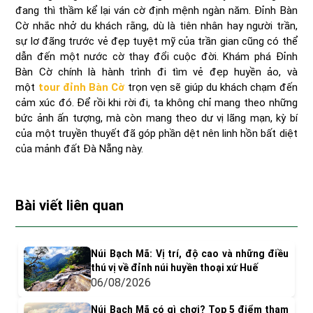
đang thì thầm kể lại ván cờ định mệnh ngàn năm. Đỉnh Bàn
Cờ nhắc nhở du khách rằng, dù là tiên nhân hay người trần,
sự lơ đãng trước vẻ đẹp tuyệt mỹ của trần gian cũng có thể
dẫn đến một nước cờ thay đổi cuộc đời. Khám phá Đỉnh
Bàn Cờ chính là hành trình đi tìm vẻ đẹp huyền ảo, và
một
tour đỉnh Bàn Cờ
trọn vẹn sẽ giúp du khách chạm đến
cảm xúc đó. Để rồi khi rời đi, ta không chỉ mang theo những
bức ảnh ấn tượng, mà còn mang theo dư vị lãng mạn, kỳ bí
của một truyền thuyết đã góp phần dệt nên linh hồn bất diệt
của mảnh đất Đà Nẵng này.
Bài viết liên quan
Núi Bạch Mã: Vị trí, độ cao và những điều
thú vị về đỉnh núi huyền thoại xứ Huế
06/08/2026
Núi Bạch Mã có gì chơi? Top 5 điểm tham