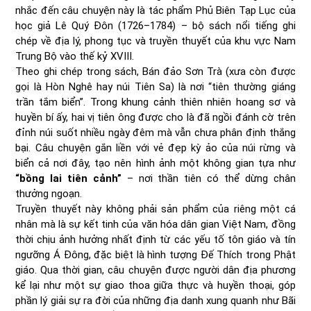
nhắc đến câu chuyện này là tác phẩm Phủ Biên Tạp Lục của
học giả Lê Quý Đôn (1726–1784) – bộ sách nổi tiếng ghi
chép về địa lý, phong tục và truyền thuyết của khu vực Nam
Trung Bộ vào thế kỷ XVIII.
Theo ghi chép trong sách, Bán đảo Sơn Trà (xưa còn được
gọi là Hòn Nghê hay núi Tiên Sa) là nơi “tiên thường giáng
trần tắm biển”. Trong khung cảnh thiên nhiên hoang sơ và
huyền bí ấy, hai vị tiên ông được cho là đã ngồi đánh cờ trên
đỉnh núi suốt nhiều ngày đêm mà vẫn chưa phân định thắng
bại. Câu chuyện gắn liền với vẻ đẹp kỳ ảo của núi rừng và
biển cả nơi đây, tạo nên hình ảnh một không gian tựa như
“bồng lai tiên cảnh”
– nơi thần tiên có thể dừng chân
thưởng ngoạn.
Truyền thuyết này không phải sản phẩm của riêng một cá
nhân mà là sự kết tinh của văn hóa dân gian Việt Nam, đồng
thời chịu ảnh hưởng nhất định từ các yếu tố tôn giáo và tín
ngưỡng Á Đông, đặc biệt là hình tượng Đế Thích trong Phật
giáo. Qua thời gian, câu chuyện được người dân địa phương
kể lại như một sự giao thoa giữa thực và huyền thoại, góp
phần lý giải sự ra đời của những địa danh xung quanh như Bãi