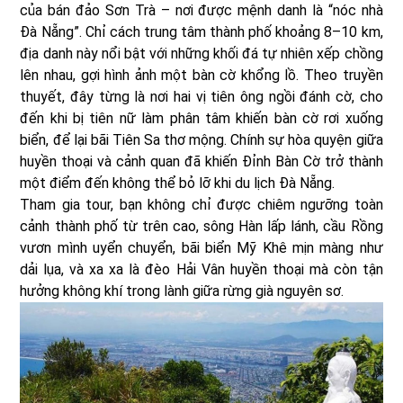
của bán đảo Sơn Trà – nơi được mệnh danh là “nóc nhà
Đà Nẵng”. Chỉ cách trung tâm thành phố khoảng 8–10 km,
địa danh này nổi bật với những khối đá tự nhiên xếp chồng
lên nhau, gợi hình ảnh một bàn cờ khổng lồ. Theo truyền
thuyết, đây từng là nơi hai vị tiên ông ngồi đánh cờ, cho
đến khi bị tiên nữ làm phân tâm khiến bàn cờ rơi xuống
biển, để lại bãi Tiên Sa thơ mộng. Chính sự hòa quyện giữa
huyền thoại và cảnh quan đã khiến Đỉnh Bàn Cờ trở thành
một điểm đến không thể bỏ lỡ khi du lịch Đà Nẵng.
Tham gia tour, bạn không chỉ được chiêm ngưỡng toàn
cảnh thành phố từ trên cao, sông Hàn lấp lánh, cầu Rồng
vươn mình uyển chuyển, bãi biển Mỹ Khê mịn màng như
dải lụa, và xa xa là đèo Hải Vân huyền thoại mà còn tận
hưởng không khí trong lành giữa rừng già nguyên sơ.