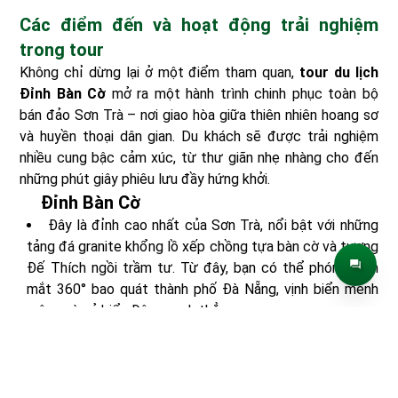
Các điểm đến và hoạt động trải nghiệm
trong tour
Không chỉ dừng lại ở một điểm tham quan,
tour du lịch
Đỉnh Bàn Cờ
mở ra một hành trình chinh phục toàn bộ
bán đảo Sơn Trà – nơi giao hòa giữa thiên nhiên hoang sơ
và huyền thoại dân gian. Du khách sẽ được trải nghiệm
nhiều cung bậc cảm xúc, từ thư giãn nhẹ nhàng cho đến
những phút giây phiêu lưu đầy hứng khởi.
Đỉnh Bàn Cờ
Đây là đỉnh cao nhất của Sơn Trà, nổi bật với những
tảng đá granite khổng lồ xếp chồng tựa bàn cờ và tượng
Đế Thích ngồi trầm tư. Từ đây, bạn có thể phóng tầm
mắt 360° bao quát thành phố Đà Nẵng, vịnh biển mênh
mông và cả biển Đông xanh thẳm.
Trải nghiệm:
Trekking nhẹ nhàng xuyên rừng (20–30
phút), check-in bên tượng Đế Thích hay thử “đánh cờ
tiên” với bạn bè. Bình minh sương mờ huyền ảo và hoàng
hôn rực rỡ nhuộm đỏ cả bầu trời nơi đây chính là khoảnh