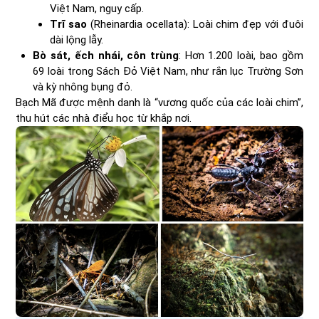
Việt Nam, nguy cấp.
Trĩ sao
(Rheinardia ocellata): Loài chim đẹp với đuôi
dài lộng lẫy.
Bò sát, ếch nhái, côn trùng
: Hơn 1.200 loài, bao gồm
69 loài trong Sách Đỏ Việt Nam, như rắn lục Trường Sơn
và kỳ nhông bụng đỏ.
Bạch Mã được mệnh danh là “vương quốc của các loài chim”,
thu hút các nhà điểu học từ khắp nơi.