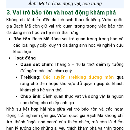
Ảnh: Một số loài động vật, côn trùng
3. Vai trò bảo tồn và hoạt động khám phá
Không chỉ là điểm đến du lịch sinh thái nổi tiếng, Vườn quốc
gia Bạch Mã còn giữ vai trò quan trọng trong việc bảo tồn
đa dạng sinh học và hệ sinh thái rừng.
Bảo tồn
: Bạch Mã đóng vai trò quan trọng trong bảo vệ
các loài nguy cấp, duy trì đa dạng sinh học và nghiên cứu
khoa học.
Hoạt động
:
Quan sát chim
: Tháng 3 – 10 là thời điểm lý tưởng
để ngắm các loài chim quý.
Trekking
:
Các tuyến trekking đường mòn
qua
rừng chò đen hoặc khu vực đỗ quyên giúp du khách
khám phá hệ sinh thái.
Chụp ảnh
: Cảnh quan thực vật và động vật là nguồn
cảm hứng cho nhiếp ảnh gia.
Nhờ sự kết hợp hài hòa giữa vai trò bảo tồn và các hoạt
động trải nghiệm gần gũi, Vườn quốc gia Bạch Mã không chỉ
trở thành “ngôi nhà xanh” của thiên nhiên, mà còn là điểm
hẹn lý tưởng cho những ai yêu thích khám phá và trân trọng