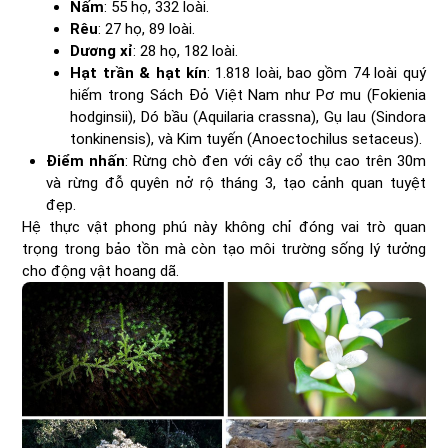
Nấm
: 55 họ, 332 loài.
Rêu
: 27 họ, 89 loài.
Dương xỉ
: 28 họ, 182 loài.
Hạt trần & hạt kín
: 1.818 loài, bao gồm 74 loài quý
hiếm trong Sách Đỏ Việt Nam như Pơ mu (Fokienia
hodginsii), Dó bầu (Aquilaria crassna), Gụ lau (Sindora
tonkinensis), và Kim tuyến (Anoectochilus setaceus).
Điểm nhấn
: Rừng chò đen với cây cổ thụ cao trên 30m
và rừng đỗ quyên nở rộ tháng 3, tạo cảnh quan tuyệt
đẹp.
Hệ thực vật phong phú này không chỉ đóng vai trò quan
trọng trong bảo tồn mà còn tạo môi trường sống lý tưởng
cho động vật hoang dã.