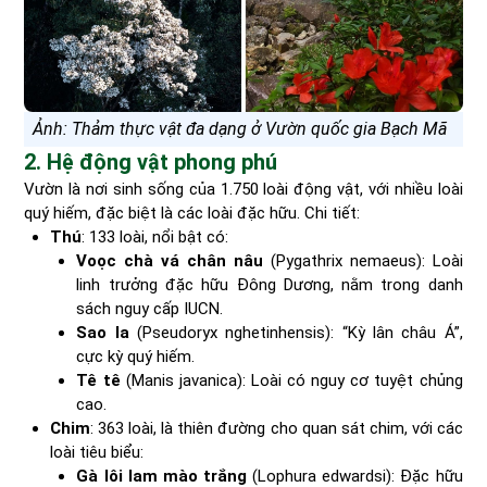
Ảnh: Thảm thực vật đa dạng ở Vườn quốc gia Bạch Mã
2. Hệ động vật phong phú
Vườn là nơi sinh sống của 1.750 loài động vật, với nhiều loài
quý hiếm, đặc biệt là các loài đặc hữu. Chi tiết:
Thú
: 133 loài, nổi bật có:
Voọc chà vá chân nâu
(Pygathrix nemaeus): Loài
linh trưởng đặc hữu Đông Dương, nằm trong danh
sách nguy cấp IUCN.
Sao la
(Pseudoryx nghetinhensis): “Kỳ lân châu Á”,
cực kỳ quý hiếm.
Tê tê
(Manis javanica): Loài có nguy cơ tuyệt chủng
cao.
Chim
: 363 loài, là thiên đường cho quan sát chim, với các
loài tiêu biểu:
Gà lôi lam mào trắng
(Lophura edwardsi): Đặc hữu