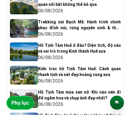
quan nổi bật không thể bỏ qua
06/08/2026
Trekking núi Bạch Mã: Hành trình chinh
phục đỉnh núi, rừng nguyên sinh & thác
nước tuyệt đẹp
06/08/2026
Hồ Tịnh Tâm Huế ở đâu? Diện tích, độ sâu
và vai trò trong Kinh thành Huế xưa
06/08/2026
Kiến trúc hồ Tịnh Tâm Huế: Cảnh quan
thanh tịnh và nét đẹp hoàng cung xưa
06/08/2026
Hồ Tịnh Tâm mùa sen nở: Khi nào nên đi
để ngắm hoa và chụp ảnh đẹp nhất?
Phụ lục
06/08/2026
Hồ Tịnh Tâm Huế: Có mất vé không? Giá vé
& Kinh nghiệm tham quan
ĐIỂM ĐẾN NỔI BẬT
05/08/2026