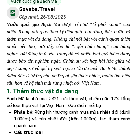
Vườn quốc gia Bạch Mã
Sovaba.travel
Cập nhật: 26/08/2025
Vườn quốc gia Bạch Mã
được ví như “lá phổi xanh” của
miền Trung, nơi giao thoa kỳ diệu giữa núi rừng, thác nước và
thảm thực vật đa dạng. Không chỉ nổi bật với cảnh quan thiên
nhiên nên thơ, nơi đây còn là “ngôi nhà chung” của hàng
nghìn loài động thực vật, trong đó có nhiều loài quý hiếm đang
được bảo tồn nghiêm ngặt. Chính sự kết hợp hài hòa giữa vẻ
đẹp hoang sơ và giá trị sinh học to lớn đã biến Bạch Mã thành
điểm đến lý tưởng cho những ai yêu thiên nhiên, muốn tìm hiểu
sâu hơn về hệ sinh thái rừng nhiệt đới Việt Nam.
1. Thảm thực vật đa dạng
Bạch Mã là nhà của 2.421 loài thực vật, chiếm gần 17% tổng
số loài thực vật tại Việt Nam. Đặc điểm nổi bật:
Phân bố
: Rừng kín thường xanh mưa mùa nhiệt đới (dưới
1.000m) và cận nhiệt đới (trên 1.000m), tạo thảm xanh
quanh năm.
Cấu trúc loài
: