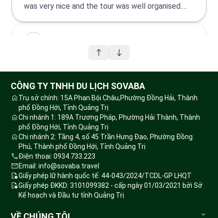
was very nice and the tour was well organised.
Highly recommend a tour with Jessica and her
team.
Dvon Nguyen
I went tour Phong Nha- Paradise cave on 28
June. Itinerary ok, tour guide was very nice,
CÔNG TY TNHH DU LỊCH SOVABA
supportive. Tour was on time. Lunch was delicious
Trụ sở chính: 15A Phan Bội Châu,Phường Đồng Hải, Thành
with traditional foods, the caves are wonderful.
phố Đồng Hới, Tỉnh Quảng Trị
Chi nhánh 1: 189A Trương Pháp, Phường Hải Thành, Thành
phố Đồng Hới, Tỉnh Quảng Trị
Chi nhánh 2: Tầng 4, số 45 Trần Hưng Đạo, Phường Đồng
Jamie Drew
Phú, Thành phố Đồng Hới, Tỉnh Quảng Trị
Điện thoại: 0934.733.223
Totally professional and friendly. Our guide
Email: info@sovaba.travel
Jessica communicated very well and made it fun.
Giấy phép lữ hành quốc tế: 44-043/2024/TCDL-GP LHQT
Giấy phép ĐKKD: 3101099382 - cấp ngày 01/03/2021 bởi Sở
The caves were very impressive and I hope to
Kế hoạch và Đầu tư tỉnh Quảng Trị
return and do the other ones.
VỀ CHÚNG TÔI