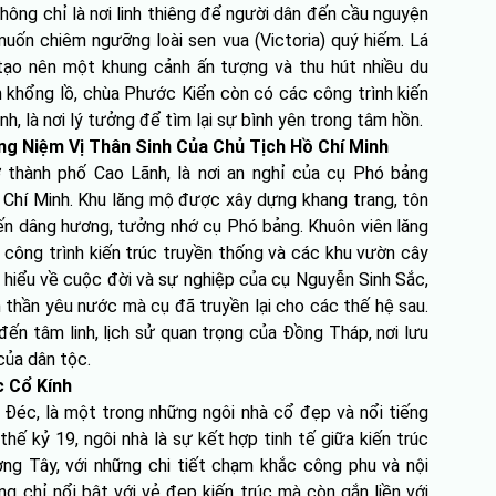
hông chỉ là nơi linh thiêng để người dân đến cầu nguyện
ốn chiêm ngưỡng loài sen vua (Victoria) quý hiếm. Lá
tạo nên một khung cảnh ấn tượng và thu hút nhiều du
n khổng lồ, chùa Phước Kiển còn có các công trình kiến
nh, là nơi lý tưởng để tìm lại sự bình yên trong tâm hồn.
g Niệm Vị Thân Sinh Của Chủ Tịch Hồ Chí Minh
thành phố Cao Lãnh, là nơi an nghỉ của cụ Phó bảng
ồ Chí Minh. Khu lăng mộ được xây dựng khang trang, tôn
đến dâng hương, tưởng nhớ cụ Phó bảng. Khuôn viên lăng
c công trình kiến trúc truyền thống và các khu vườn cây
 hiểu về cuộc đời và sự nghiệp của cụ Nguyễn Sinh Sắc,
h thần yêu nước mà cụ đã truyền lại cho các thế hệ sau.
ến tâm linh, lịch sử quan trọng của Đồng Tháp, nơi lưu
 của dân tộc.
c Cổ Kính
Đéc, là một trong những ngôi nhà cổ đẹp và nổi tiếng
ế kỷ 19, ngôi nhà là sự kết hợp tinh tế giữa kiến trúc
g Tây, với những chi tiết chạm khắc công phu và nội
g chỉ nổi bật với vẻ đẹp kiến trúc mà còn gắn liền với