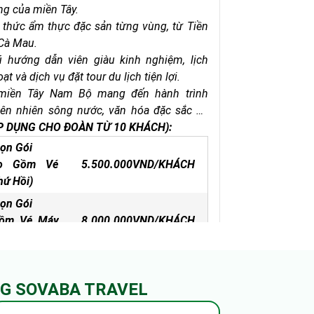
ng của miền Tây.
thức ẩm thực đặc sản từng vùng, từ Tiền
Cà Mau.
ũ hướng dẫn viên giàu kinh nghiệm, lịch
oạt và dịch vụ đặt tour du lịch tiện lợi.
 miền Tây Nam Bộ mang đến hành trình
ên nhiên sông nước, văn hóa đặc sắc và
 nổi tiếng. Đặt ngay để nhận ưu đãi giảm
P DỤNG CHO ĐOÀN TỪ 10 KHÁCH):
ồng!
rọn Gói
ao Gồm Vé
5.500.000VND/KHÁCH
ứ Hồi)
rọn Gói
Gồm Vé Máy
8.000.000VND/KHÁCH
i)
Cần Thơ
Sóc Trăng
Bạc Liêu
Phú Quốc - Kiên Giang
An Giang
NG SOVABA TRAVEL
p
Tiền Giang
5.500.000 ₫
Ngày 4 Đêm