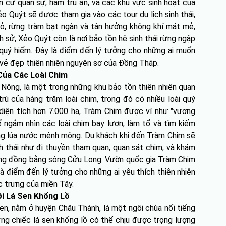
ăn cứ quân sự, hầm trú ẩn, và các khu vực sinh hoạt của
ẻo Quýt sẽ được tham gia vào các tour du lịch sinh thái,
nhỏ, rừng tràm bạt ngàn và tận hưởng không khí mát mẻ,
ịch sử, Xẻo Quýt còn là nơi bảo tồn hệ sinh thái rừng ngập
 quý hiếm. Đây là điểm đến lý tưởng cho những ai muốn
ệm vẻ đẹp thiên nhiên nguyên sơ của Đồng Tháp.
Của Các Loài Chim
ông, là một trong những khu bảo tồn thiên nhiên quan
rú của hàng trăm loài chim, trong đó có nhiều loài quý
 diện tích hơn 7.000 ha, Tràm Chim được ví như "vương
ể ngắm nhìn các loài chim bay lượn, làm tổ và tìm kiếm
ng lúa nước mênh mông. Du khách khi đến Tràm Chim sẽ
nh thái như đi thuyền tham quan, quan sát chim, và khám
ùng đồng bằng sông Cửu Long. Vườn quốc gia Tràm Chim
là điểm đến lý tưởng cho những ai yêu thích thiên nhiên
c trưng của miền Tây.
ới Lá Sen Khổng Lồ
en, nằm ở huyện Châu Thành, là một ngôi chùa nổi tiếng
g chiếc lá sen khổng lồ có thể chịu được trọng lượng