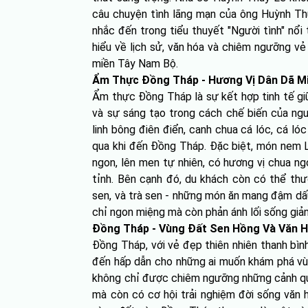
câu chuyện tình lãng mạn của ông Huỳnh Th
nhắc đến trong tiểu thuyết "Người tình" nổ
hiểu về lịch sử, văn hóa và chiêm ngưỡng vẻ
miền Tây Nam Bộ.
Ẩm Thực Đồng Tháp - Hương Vị Dân Dã M
Ẩm thực Đồng Tháp là sự kết hợp tinh tế gi
và sự sáng tạo trong cách chế biến của ngư
linh bông điên điển, canh chua cá lóc, cá ló
qua khi đến Đồng Tháp. Đặc biệt, món nem L
ngon, lên men tự nhiên, có hương vị chua n
tỉnh. Bên cạnh đó, du khách còn có thể th
sen, và trà sen - những món ăn mang đậm d
chỉ ngon miệng mà còn phản ánh lối sống giản
Đồng Tháp - Vùng Đất Sen Hồng Và Văn 
Đồng Tháp, với vẻ đẹp thiên nhiên thanh bình
đến hấp dẫn cho những ai muốn khám phá vù
không chỉ được chiêm ngưỡng những cảnh quan
mà còn có cơ hội trải nghiệm đời sống văn