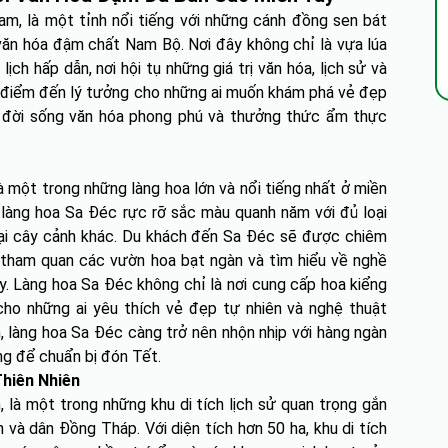
, là một tỉnh nổi tiếng với những cánh đồng sen bát
 văn hóa đậm chất Nam Bộ. Nơi đây không chỉ là vựa lúa
ch hấp dẫn, nơi hội tụ những giá trị văn hóa, lịch sử và
à điểm đến lý tưởng cho những ai muốn khám phá vẻ đẹp
m đời sống văn hóa phong phú và thưởng thức ẩm thực
 một trong những làng hoa lớn và nổi tiếng nhất ở miền
 làng hoa Sa Đéc rực rỡ sắc màu quanh năm với đủ loại
 loại cây cảnh khác. Du khách đến Sa Đéc sẽ được chiêm
tham quan các vườn hoa bạt ngàn và tìm hiểu về nghề
y. Làng hoa Sa Đéc không chỉ là nơi cung cấp hoa kiểng
ho những ai yêu thích vẻ đẹp tự nhiên và nghệ thuật
, làng hoa Sa Đéc càng trở nên nhộn nhịp với hàng ngàn
g để chuẩn bị đón Tết.
Thiên Nhiên
 là một trong những khu di tích lịch sử quan trọng gắn
 và dân Đồng Tháp. Với diện tích hơn 50 ha, khu di tích