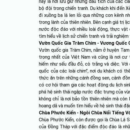
này là nơi lưu giữ những dấu tích của các c
bộ đội trong chiến tranh. Du khách khi đến X
đi xuồng ba lá len lỏi qua những con kênh 
trong lành của thiên nhiên. Bên cạnh giá trị l
nước độc đáo với nhiều loài động, thực vật
tìm hiểu về lịch sử chiến tranh và trải nghi
Vườn Quốc Gia Tràm Chim - Vương Quốc 
Vườn quốc gia Tràm Chim, nằm ở huyện Tam N
trọng nhất của Việt Nam và cũng là nơi cư t
hiếm như sếu đầu đỏ, cò trắng và diệc. Với
quốc của các loài chim", nơi du khách có th
thức ăn trên những cánh đồng sen, cánh đồ
có cơ hội tham gia các hoạt động du lịch si
phá hệ sinh thái ngập nước đặc trưng của v
không chỉ là nơi bảo tồn thiên nhiên mà còn 
hoang dã và muốn tìm hiểu về hệ sinh thái đặ
Chùa Phước Kiển - Ngôi Chùa Nổi Tiếng V
Chùa Phước Kiển, còn được gọi là Chùa Lá S
của Đồng Tháp với đặc điểm độc đáo là nhữn