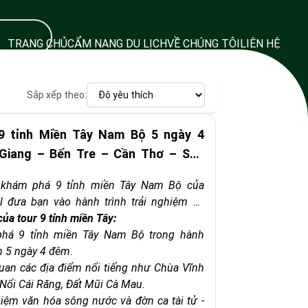
TRANG CHỦ
CẨM NANG DU LỊCH
VỀ CHÚNG TÔI
LIÊN HỆ
Sắp xếp theo:
9 tỉnh Miền Tây Nam Bộ 5 ngày 4
 Giang – Bến Tre – Cần Thơ – Sóc
c Liêu – Cà Mau – Kiên Giang – Long
h khám phá 9 tỉnh miền Tây Nam Bộ của
ồng Tháp (Bao gồm vé máy bay khứ
l đưa bạn vào hành trình trải nghiệm vẻ
 và đa dạng của miền Tây trong 5 ngày 4
của tour 9 tỉnh miền Tây:
ình du lịch này đưa du khách đến những
há 9 tỉnh miền Tây Nam Bộ trong hành
i bật như Chùa Vĩnh Tràng, Chợ Nổi Cái
ch 5 ngày 4 đêm.
i Cà Mau, và Cồn Lân, giúp bạn tận hưởng
an các địa điểm nổi tiếng như Chùa Vĩnh
tươi đẹp, văn hóa phong phú và ẩm thực
 Nổi Cái Răng, Đất Mũi Cà Mau.
miền Tây Nam Bộ.
hiệm văn hóa sông nước và đờn ca tài tử -