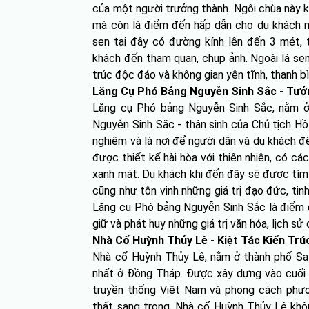
của một người trưởng thành. Ngôi chùa này k
mà còn là điểm đến hấp dẫn cho du khách mu
sen tại đây có đường kính lên đến 3 mét, 
khách đến tham quan, chụp ảnh. Ngoài lá se
trúc độc đáo và không gian yên tĩnh, thanh bì
Lăng Cụ Phó Bảng Nguyễn Sinh Sắc - Tưởn
Lăng cụ Phó bảng Nguyễn Sinh Sắc, nằm ở 
Nguyễn Sinh Sắc - thân sinh của Chủ tịch H
nghiêm và là nơi để người dân và du khách 
được thiết kế hài hòa với thiên nhiên, có cá
xanh mát. Du khách khi đến đây sẽ được tìm
cũng như tôn vinh những giá trị đạo đức, tin
Lăng cụ Phó bảng Nguyễn Sinh Sắc là điểm đ
giữ và phát huy những giá trị văn hóa, lịch sử
Nhà Cổ Huỳnh Thủy Lê - Kiệt Tác Kiến Trú
Nhà cổ Huỳnh Thủy Lê, nằm ở thành phố Sa 
nhất ở Đồng Tháp. Được xây dựng vào cuối th
truyền thống Việt Nam và phong cách phươn
thất sang trọng. Nhà cổ Huỳnh Thủy Lê khôn