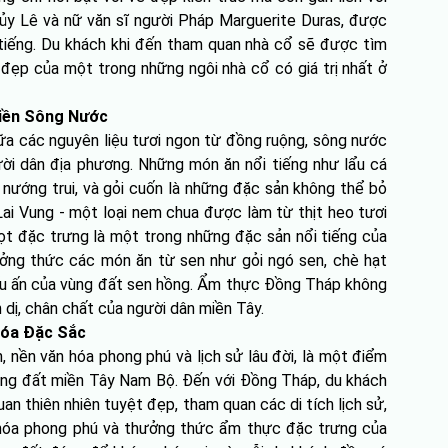
ủy Lê và nữ văn sĩ người Pháp Marguerite Duras, được
i tiếng. Du khách khi đến tham quan nhà cổ sẽ được tìm
 đẹp của một trong những ngôi nhà cổ có giá trị nhất ở
iền Sông Nước
ữa các nguyên liệu tươi ngon từ đồng ruộng, sông nước
ời dân địa phương. Những món ăn nổi tiếng như lẩu cá
c nướng trui, và gỏi cuốn là những đặc sản không thể bỏ
ai Vung - một loại nem chua được làm từ thịt heo tươi
gọt đặc trưng là một trong những đặc sản nổi tiếng của
ưởng thức các món ăn từ sen như gỏi ngó sen, chè hạt
ấu ấn của vùng đất sen hồng. Ẩm thực Đồng Tháp không
 dị, chân chất của người dân miền Tây.
Hóa Đặc Sắc
, nền văn hóa phong phú và lịch sử lâu đời, là một điểm
ng đất miền Tây Nam Bộ. Đến với Đồng Tháp, du khách
 thiên nhiên tuyệt đẹp, tham quan các di tích lịch sử,
 hóa phong phú và thưởng thức ẩm thực đặc trưng của