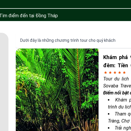
Dưới đây là những chương trình tour cho quý khách
Khám phá 
đêm: Tiền
Trăng – Bạ
Tour du lịc
Xuyên – Đ
Sovaba Trave
hồi)
đẹp quyến rũ
Điểm nổi bật 
đêm. Hành tr
Khám p
địa danh nổ
trình du lị
Răng, Đất Mũ
Tham qu
thiên nhiên 
Tràng, Chợ
đặc sắc của 
Trải ng