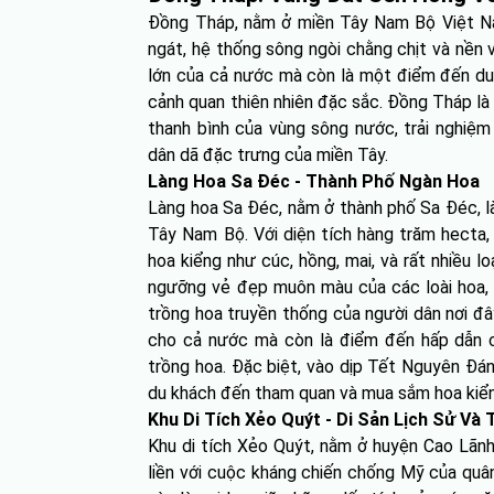
Đồng Tháp, nằm ở miền Tây Nam Bộ Việt Nam
ngát, hệ thống sông ngòi chằng chịt và nền
lớn của cả nước mà còn là một điểm đến du lị
cảnh quan thiên nhiên đặc sắc. Đồng Tháp l
thanh bình của vùng sông nước, trải nghiệ
dân dã đặc trưng của miền Tây.
Làng Hoa Sa Đéc - Thành Phố Ngàn Hoa
Làng hoa Sa Đéc, nằm ở thành phố Sa Đéc, là
Tây Nam Bộ. Với diện tích hàng trăm hecta,
hoa kiểng như cúc, hồng, mai, và rất nhiều
ngưỡng vẻ đẹp muôn màu của các loài hoa, 
trồng hoa truyền thống của người dân nơi đâ
cho cả nước mà còn là điểm đến hấp dẫn c
trồng hoa. Đặc biệt, vào dịp Tết Nguyên Đán
du khách đến tham quan và mua sắm hoa kiển
Khu Di Tích Xẻo Quýt - Di Sản Lịch Sử Và 
Khu di tích Xẻo Quýt, nằm ở huyện Cao Lãnh,
liền với cuộc kháng chiến chống Mỹ của quân