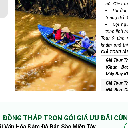
nét đặc trư
Thưởng 
Giang đến 
Đội ng
trình linh h
Tour 9 tỉnh
khám phá thi
các địa danh
GIÁ TOUR
(Á
đến 1 Triệu Đ
Giá Tour T
(Chưa B
Máy Bay Kh
Giá Tour T
(Đã Bao 
Bay Khứ Hồ
Bến Tre
Cà Mau
H ĐỒNG THÁP TRỌN GÓI GIÁ ƯU ĐÃI CÙ
Đồng Thá
Thời lượng:
5 
ới Văn Hóa Đậm Đà Bản Sắc Miền Tây