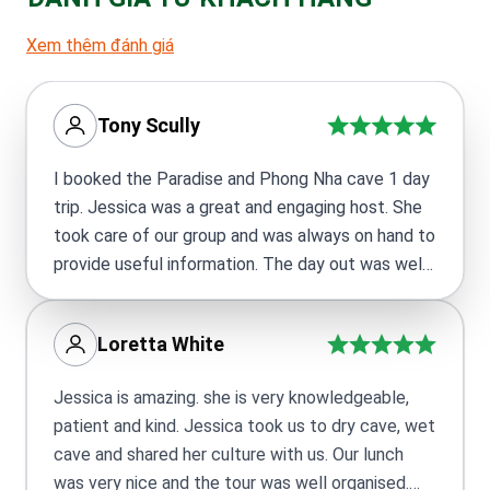
Xem thêm đánh giá
Tony Scully
I booked the Paradise and Phong Nha cave 1 day
trip. Jessica was a great and engaging host. She
took care of our group and was always on hand to
provide useful information. The day out was well
worth it and I would definitely recommend if you
are in the area.
Loretta White
Jessica is amazing. she is very knowledgeable,
patient and kind. Jessica took us to dry cave, wet
cave and shared her culture with us. Our lunch
was very nice and the tour was well organised.