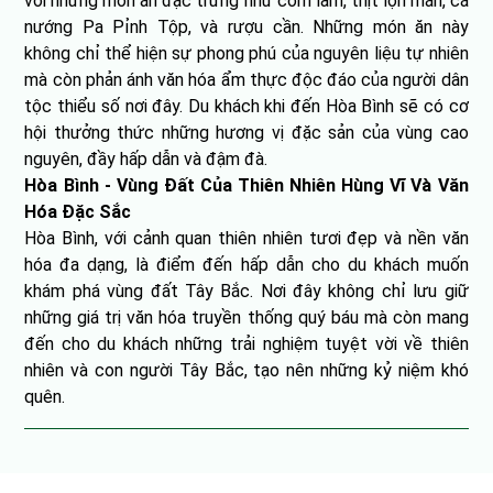
với những món ăn đặc trưng như cơm lam, thịt lợn mán, cá
nướng Pa Pỉnh Tộp, và rượu cần. Những món ăn này
không chỉ thể hiện sự phong phú của nguyên liệu tự nhiên
mà còn phản ánh văn hóa ẩm thực độc đáo của người dân
tộc thiểu số nơi đây. Du khách khi đến Hòa Bình sẽ có cơ
hội thưởng thức những hương vị đặc sản của vùng cao
nguyên, đầy hấp dẫn và đậm đà.
Hòa Bình - Vùng Đất Của Thiên Nhiên Hùng Vĩ Và Văn
Hóa Đặc Sắc
Hòa Bình, với cảnh quan thiên nhiên tươi đẹp và nền văn
hóa đa dạng, là điểm đến hấp dẫn cho du khách muốn
khám phá vùng đất Tây Bắc. Nơi đây không chỉ lưu giữ
những giá trị văn hóa truyền thống quý báu mà còn mang
đến cho du khách những trải nghiệm tuyệt vời về thiên
nhiên và con người Tây Bắc, tạo nên những kỷ niệm khó
quên.