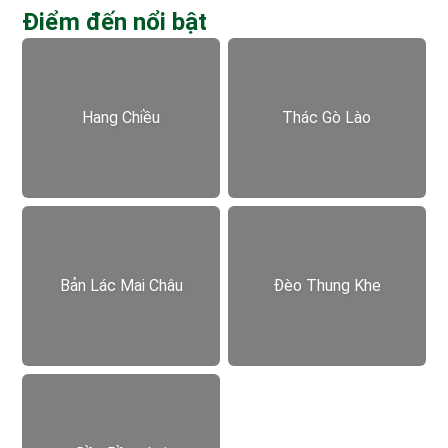
Điểm đến nổi bật
Hang Chiều
Thác Gò Lào
Bản Lác Mai Châu
Đèo Thung Khe